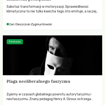
Sabotaż transformacji w motoryzacji. Sprawiedliwość
klimatyczna to nie tylko kwestia tego, kto emituje, a raczej
– kto ponosi konsekwencje globalnego ocieplenia.
Jan Oleszczuk-Zygmuntowski
Edukacja
Plaga neoliberalnego faszyzmu
Żyjemy w czasach globalnego powrotu autorytaryzmu i
neofaszyzmu. Znany pedagog Henry A. Giroux ostrzega
przed korporacyjną tyranią niszczącą społeczeństwo. Czy