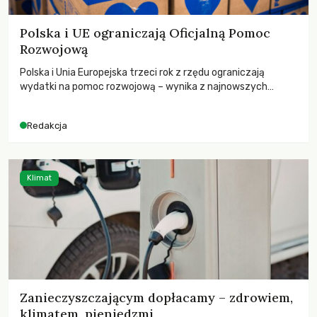
Polska i UE ograniczają Oficjalną Pomoc
Rozwojową
Polska i Unia Europejska trzeci rok z rzędu ograniczają
wydatki na pomoc rozwojową – wynika z najnowszych
danych OECD za 2025 rok. Spadki obejmują także wsparcie
dla krajów najbardziej potrzebujących, a globalnie
Redakcja
odnotowano największe tąpnięcie ODA w historii. Jakie będą
konsekwencje tych decyzji dla świata dotkniętego
kryzysami i ubóstwem?
Klimat
Zanieczyszczającym dopłacamy – zdrowiem,
klimatem, pieniędzmi