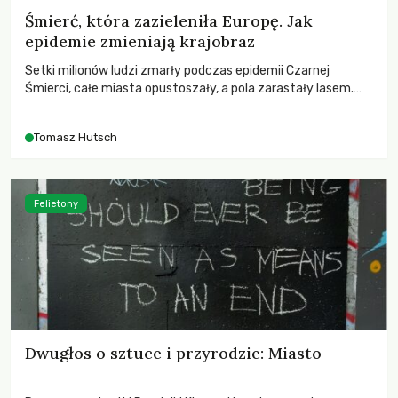
Śmierć, która zazieleniła Europę. Jak
epidemie zmieniają krajobraz
Setki milionów ludzi zmarły podczas epidemii Czarnej
Śmierci, całe miasta opustoszały, a pola zarastały lasem.
Gdy pierwsze liście nowych dębów rozwijały się na włoskich
wzgórzach, Europa dopiero podnosiła się po jednej z
Tomasz Hutsch
największych katastrof w swoich dziejach.
Felietony
Dwugłos o sztuce i przyrodzie: Miasto