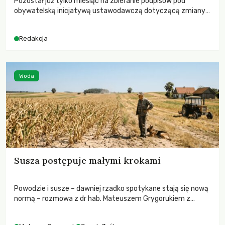
Pozostał już tylko miesiąc na zbieranie podpisów pod
obywatelską inicjatywą ustawodawczą dotyczącą zmiany
Prawa łowieckiego. Fundacja Niech Żyją! apeluje o pełną
mobilizację, ponieważ projekt zawiera historyczne i
Redakcja
niezwykle korzystne rozwiązania dla przyrody i zwierząt,
radykalnie zmieniając dotychczasowy paradygmat
funkcjonowania łowiectwa w Polsce.
Woda
Susza postępuje małymi krokami
Powodzie i susze – dawniej rzadko spotykane stają się nową
normą – rozmowa z dr hab. Mateuszem Grygorukiem z
Centrum Badań Klimatu SGGW.