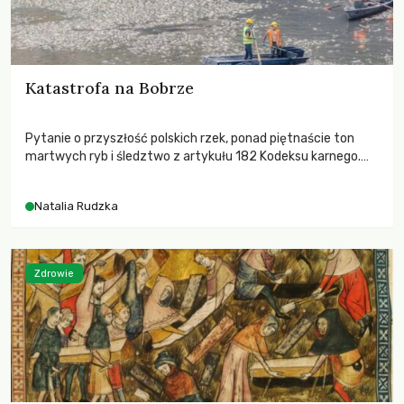
Katastrofa na Bobrze
Pytanie o przyszłość polskich rzek, ponad piętnaście ton
martwych ryb i śledztwo z artykułu 182 Kodeksu karnego.
Katastrofa na Bobrze obnażyła słabość systemu, który
pozwolił, by prace modernizacyjne uruchomiły lawinę
Natalia Rudzka
zdarzeń prowadzących do biologicznej śmierci rzeki.
Zdrowie