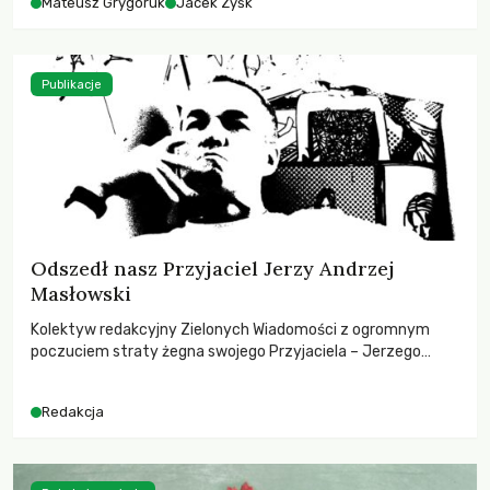
Mateusz Grygoruk
Jacek Zyśk
Publikacje
Odszedł nasz Przyjaciel Jerzy Andrzej
Masłowski
Kolektyw redakcyjny Zielonych Wiadomości z ogromnym
poczuciem straty żegna swojego Przyjaciela – Jerzego
Andrzeja Masłowskiego, kochanego Opiekuna, Mecenasa i
Mentora.
Redakcja