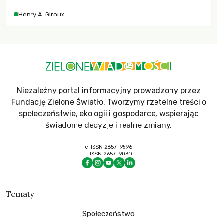
współczesne uniwersytety obronią swoją niezależność i
Henry A. Giroux
wychowają świadomych obywateli?
Niezależny portal informacyjny prowadzony przez
Fundację Zielone Światło. Tworzymy rzetelne treści o
społeczeństwie, ekologii i gospodarce, wspierając
świadome decyzje i realne zmiany.
e-ISSN 2657-9596
ISSN 2657-9030
Tematy
Społeczeństwo