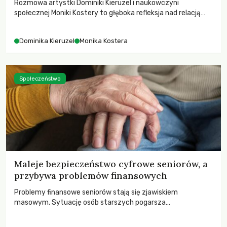
Rozmowa artystki Dominiki Kieruzel i naukowczyni
społecznej Moniki Kostery to głęboka refleksja nad relacją
sztuki, przyrody oraz człowieka w przestrzeni
współczesnego miasta.
Dominika Kieruzel
Monika Kostera
Społeczeństwo
Maleje bezpieczeństwo cyfrowe seniorów, a
przybywa problemów finansowych
Problemy finansowe seniorów stają się zjawiskiem
masowym. Sytuację osób starszych pogarsza
bezwzględność cyberprzestępców.