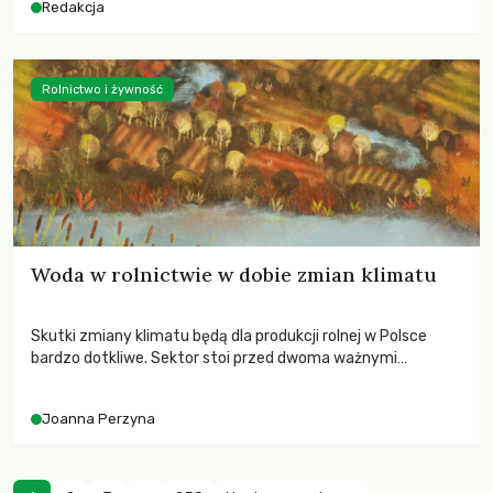
Redakcja
Rolnictwo i żywność
Woda w rolnictwie w dobie zmian klimatu
Skutki zmiany klimatu będą dla produkcji rolnej w Polsce
bardzo dotkliwe. Sektor stoi przed dwoma ważnymi
wyzwaniami – potrzebą redukcji emisji gazów cieplarnianych
oraz koniecznością prowadzenia działań adaptacyjnych do
Joanna Perzyna
zachodzących zmian klimatycznych. Wymagać to będzie
przedefiniowania podejścia do produkcji rolnej opartego
niemal wyłącznie o kryterium zysku ekonomicznego.