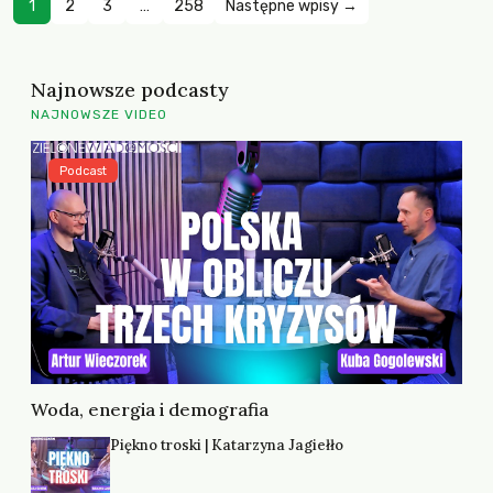
1
2
3
…
258
Następne wpisy →
Najnowsze podcasty
NAJNOWSZE VIDEO
Podcast
Woda, energia i demografia
Piękno troski | Katarzyna Jagiełło