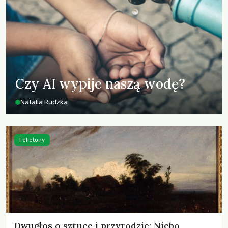
Czy AI wypije naszą wodę?
Natalia Rudzka
Felietony
Dwugłos o sztuce i przyrodzie: Niebo