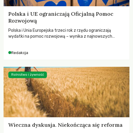
Polska i UE ograniczają Oficjalną Pomoc
Rozwojową
Polska i Unia Europejska trzeci rok z rzędu ograniczają
wydatki na pomoc rozwojową – wynika z najnowszych
danych OECD za 2025 rok. Spadki obejmują także wsparcie
dla krajów najbardziej potrzebujących, a globalnie
Redakcja
odnotowano największe tąpnięcie ODA w historii. Jakie będą
konsekwencje tych decyzji dla świata dotkniętego
kryzysami i ubóstwem?
Rolnictwo i żywność
Wieczna dyskusja. Niekończąca się reforma