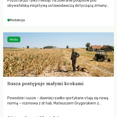
Pozostał już tylko miesiąc na zbieranie podpisów pod
obywatelską inicjatywą ustawodawczą dotyczącą zmiany
Prawa łowieckiego. Fundacja Niech Żyją! apeluje o pełną
mobilizację, ponieważ projekt zawiera historyczne i
Redakcja
niezwykle korzystne rozwiązania dla przyrody i zwierząt,
radykalnie zmieniając dotychczasowy paradygmat
funkcjonowania łowiectwa w Polsce.
Woda
Susza postępuje małymi krokami
Powodzie i susze – dawniej rzadko spotykane stają się nową
normą – rozmowa z dr hab. Mateuszem Grygorukiem z
Centrum Badań Klimatu SGGW.