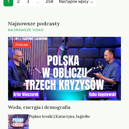
1
2
3
…
258
Następne wpisy →
Najnowsze podcasty
NAJNOWSZE VIDEO
Podcast
Woda, energia i demografia
Piękno troski | Katarzyna Jagiełło