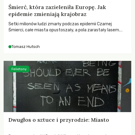
Śmierć, która zazieleniła Europę. Jak
epidemie zmieniają krajobraz
Setki milionów ludzi zmarły podczas epidemii Czarnej
Śmierci, całe miasta opustoszały, a pola zarastały lasem.
Gdy pierwsze liście nowych dębów rozwijały się na włoskich
wzgórzach, Europa dopiero podnosiła się po jednej z
Tomasz Hutsch
największych katastrof w swoich dziejach.
Felietony
Dwugłos o sztuce i przyrodzie: Miasto