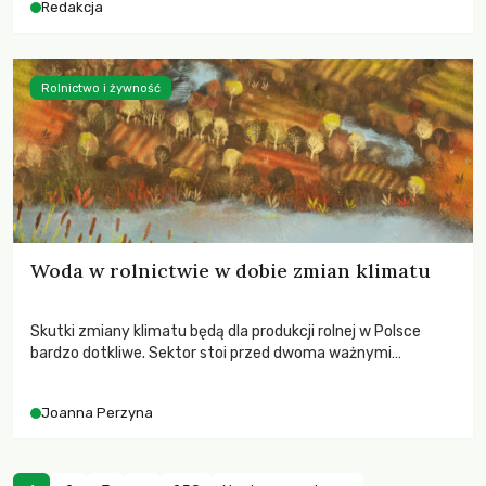
Redakcja
Rolnictwo i żywność
Woda w rolnictwie w dobie zmian klimatu
Skutki zmiany klimatu będą dla produkcji rolnej w Polsce
bardzo dotkliwe. Sektor stoi przed dwoma ważnymi
wyzwaniami – potrzebą redukcji emisji gazów cieplarnianych
oraz koniecznością prowadzenia działań adaptacyjnych do
Joanna Perzyna
zachodzących zmian klimatycznych. Wymagać to będzie
przedefiniowania podejścia do produkcji rolnej opartego
niemal wyłącznie o kryterium zysku ekonomicznego.