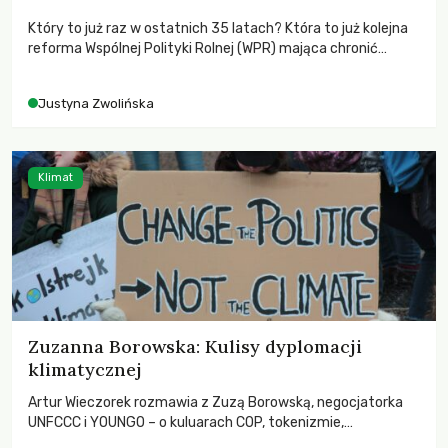
Który to już raz w ostatnich 35 latach? Która to już kolejna
reforma Wspólnej Polityki Rolnej (WPR) mająca chronić
rolników i odpowiadać na potrzeby społeczne?
Justyna Zwolińska
Klimat
Zuzanna Borowska: Kulisy dyplomacji
klimatycznej
Artur Wieczorek rozmawia z Zuzą Borowską, negocjatorka
UNFCCC i YOUNGO – o kuluarach COP, tokenizmie,
różnorodności i nadziei pokładanej w ruchach klimatycznych