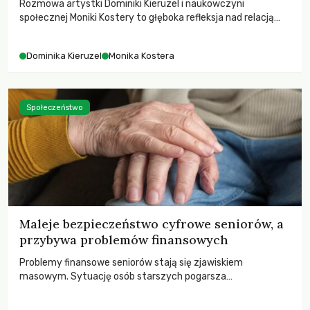
Rozmowa artystki Dominiki Kieruzel i naukowczyni
społecznej Moniki Kostery to głęboka refleksja nad relacją
sztuki, przyrody oraz człowieka w przestrzeni
współczesnego miasta.
Dominika Kieruzel
Monika Kostera
Społeczeństwo
Maleje bezpieczeństwo cyfrowe seniorów, a
przybywa problemów finansowych
Problemy finansowe seniorów stają się zjawiskiem
masowym. Sytuację osób starszych pogarsza
bezwzględność cyberprzestępców.