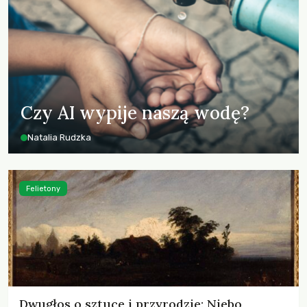
Czy AI wypije naszą wodę?
Natalia Rudzka
Felietony
Dwugłos o sztuce i przyrodzie: Niebo