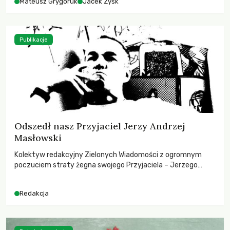
Mateusz Grygoruk
Jacek Zyśk
Publikacje
Odszedł nasz Przyjaciel Jerzy Andrzej
Masłowski
Kolektyw redakcyjny Zielonych Wiadomości z ogromnym
poczuciem straty żegna swojego Przyjaciela – Jerzego
Andrzeja Masłowskiego, kochanego Opiekuna, Mecenasa i
Mentora.
Redakcja