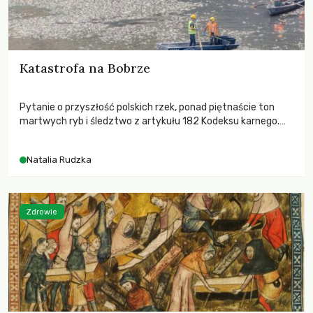
Katastrofa na Bobrze
Pytanie o przyszłość polskich rzek, ponad piętnaście ton
martwych ryb i śledztwo z artykułu 182 Kodeksu karnego.
Katastrofa na Bobrze obnażyła słabość systemu, który
pozwolił, by prace modernizacyjne uruchomiły lawinę
Natalia Rudzka
zdarzeń prowadzących do biologicznej śmierci rzeki.
Zdrowie