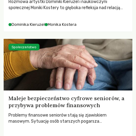
Rozmowa artystki Dominiki Kieruzel i naukowczyni
społecznej Moniki Kostery to głęboka refleksja nad relacją
sztuki, przyrody oraz człowieka w przestrzeni
współczesnego miasta.
Dominika Kieruzel
Monika Kostera
Społeczeństwo
Maleje bezpieczeństwo cyfrowe seniorów, a
przybywa problemów finansowych
Problemy finansowe seniorów stają się zjawiskiem
masowym. Sytuację osób starszych pogarsza
bezwzględność cyberprzestępców.