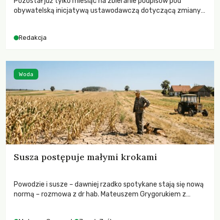
Pozostał już tylko miesiąc na zbieranie podpisów pod
obywatelską inicjatywą ustawodawczą dotyczącą zmiany
Prawa łowieckiego. Fundacja Niech Żyją! apeluje o pełną
mobilizację, ponieważ projekt zawiera historyczne i
Redakcja
niezwykle korzystne rozwiązania dla przyrody i zwierząt,
radykalnie zmieniając dotychczasowy paradygmat
funkcjonowania łowiectwa w Polsce.
Woda
Susza postępuje małymi krokami
Powodzie i susze – dawniej rzadko spotykane stają się nową
normą – rozmowa z dr hab. Mateuszem Grygorukiem z
Centrum Badań Klimatu SGGW.