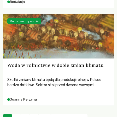
Redakcja
Rolnictwo i żywność
Woda w rolnictwie w dobie zmian klimatu
Skutki zmiany klimatu będą dla produkcji rolnej w Polsce
bardzo dotkliwe. Sektor stoi przed dwoma ważnymi
wyzwaniami – potrzebą redukcji emisji gazów cieplarnianych
oraz koniecznością prowadzenia działań adaptacyjnych do
Joanna Perzyna
zachodzących zmian klimatycznych. Wymagać to będzie
przedefiniowania podejścia do produkcji rolnej opartego
niemal wyłącznie o kryterium zysku ekonomicznego.