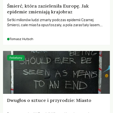
Śmierć, która zazieleniła Europę. Jak
epidemie zmieniają krajobraz
Setki milionów ludzi zmarły podczas epidemii Czarnej
Śmierci, całe miasta opustoszały, a pola zarastały lasem.
Gdy pierwsze liście nowych dębów rozwijały się na włoskich
wzgórzach, Europa dopiero podnosiła się po jednej z
Tomasz Hutsch
największych katastrof w swoich dziejach.
Felietony
Dwugłos o sztuce i przyrodzie: Miasto