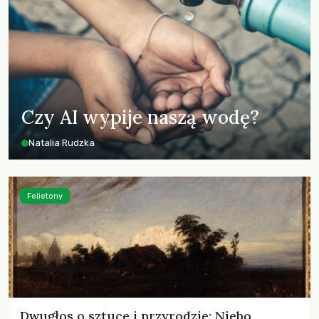
Czy AI wypije naszą wodę?
Natalia Rudzka
Felietony
Dwugłos o sztuce i przyrodzie: Niebo