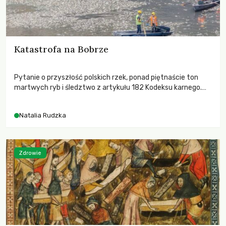
Katastrofa na Bobrze
Pytanie o przyszłość polskich rzek, ponad piętnaście ton
martwych ryb i śledztwo z artykułu 182 Kodeksu karnego.
Katastrofa na Bobrze obnażyła słabość systemu, który
pozwolił, by prace modernizacyjne uruchomiły lawinę
Natalia Rudzka
zdarzeń prowadzących do biologicznej śmierci rzeki.
Zdrowie