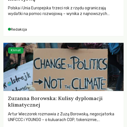
Polska i Unia Europejska trzeci rok z rzędu ograniczają
wydatki na pomoc rozwojową – wynika z najnowszych
danych OECD za 2025 rok. Spadki obejmują także wsparcie
dla krajów najbardziej potrzebujących, a globalnie
Redakcja
odnotowano największe tąpnięcie ODA w historii. Jakie będą
konsekwencje tych decyzji dla świata dotkniętego
kryzysami i ubóstwem?
Klimat
Zuzanna Borowska: Kulisy dyplomacji
klimatycznej
Artur Wieczorek rozmawia z Zuzą Borowską, negocjatorka
UNFCCC i YOUNGO – o kuluarach COP, tokenizmie,
różnorodności i nadziei pokładanej w ruchach klimatycznych