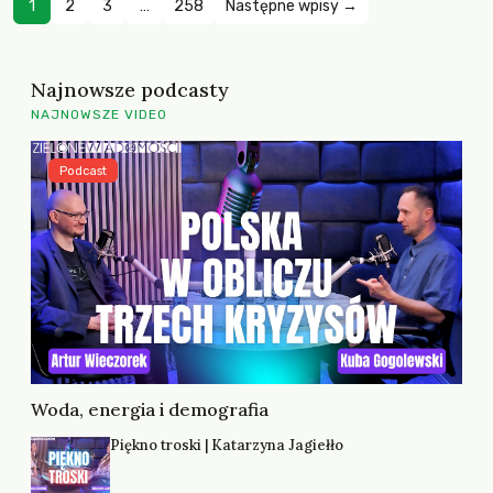
1
2
3
…
258
Następne wpisy →
Najnowsze podcasty
NAJNOWSZE VIDEO
Podcast
Woda, energia i demografia
Piękno troski | Katarzyna Jagiełło