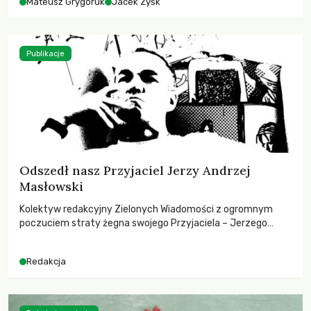
Mateusz Grygoruk
Jacek Zyśk
Publikacje
Odszedł nasz Przyjaciel Jerzy Andrzej
Masłowski
Kolektyw redakcyjny Zielonych Wiadomości z ogromnym
poczuciem straty żegna swojego Przyjaciela – Jerzego
Andrzeja Masłowskiego, kochanego Opiekuna, Mecenasa i
Mentora.
Redakcja