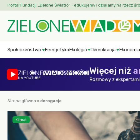
Portal Fundacji „Zielone Światło” - edukujemy i działamy na rzecz śr
Społeczeństwo
Energetyka
Ekologia
Demokracja
Ekonomia
Więcej niż
a
NA YOUTUBE
Rozmowy z ekspertami 
Strona główna
»
derogacje
Klimat