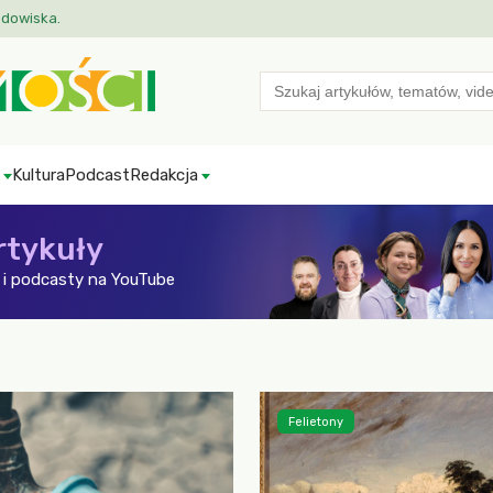
odowiska.
Search
for:
Kultura
Podcast
Redakcja
rtykuły
i podcasty na YouTube
Felietony