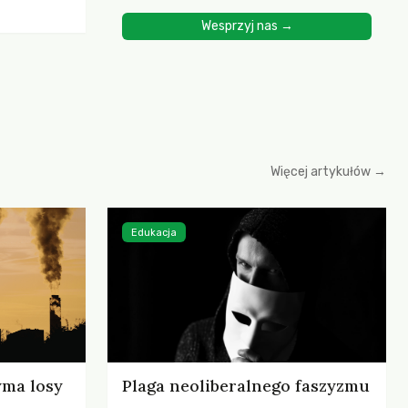
ścią
Wesprzyj nas →
yjnych do
cznych.
iowania
opartego
 zysku
Więcej artykułów →
Edukacja
yma losy
Plaga neoliberalnego faszyzmu