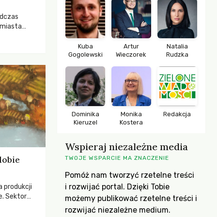
odczas
 miasta
 lasem. Gdy
rozwijały
Kuba
Artur
Natalia
Gogolewski
Wieczorek
Rudzka
ropa dopiero
iększych
Dominika
Monika
Redakcja
Kieruzel
Kostera
Wspieraj niezależne media
dobie
TWOJE WSPARCIE MA ZNACZENIE
Pomóż nam tworzyć rzetelne treści
i rozwijać portal. Dzięki Tobie
a produkcji
e. Sektor
możemy publikować rzetelne treści i
yzwaniami –
rozwijać niezależne medium.
w