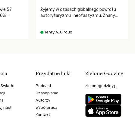
wie 57
Żyjemy w czasach globalnego powrotu
80%
autorytaryzmu i neofaszyzmu. Znany
pedagog Henry A. Giroux ostrzega przed
korporacyjną tyranią niszczącą
Henry A. Giroux
społeczeństwo. Czy współczesne
uniwersytety obronią swoją niezależność i
wychowają świadomych obywateli?
cja
Przydatne linki
Zielone Godziny
 Światło
Podcast
zielonegodziny.pl
cji
Czasopismo
ra
Autorzy
j nas!
Współpraca
Kontakt