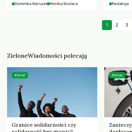
starszych 
Dominika Kieruzel
Monika Kostera
Redakcja
współczesnego miasta.
cyberprzes
1
2
3
ZieloneWiadomości polecają
Klimat
Klimat
Granice solidarności czy
Zaniecz
solidarność bez granic?
dopłaca