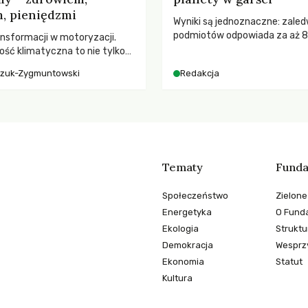
, pieniędzmi
Wyniki są jednoznaczne: zaled
podmiotów odpowiada za aż 
nsformacji w motoryzacji.
globalnych emisji CO2.
ość klimatyczna to nie tylko
, kto emituje, a raczej – kto
czuk-Zygmuntowski
Redakcja
ekwencje globalnego
Tematy
Funda
Społeczeństwo
Zielone
Energetyka
O Funda
Ekologia
Struktu
Demokracja
Wesprzy
Ekonomia
Statut
Kultura