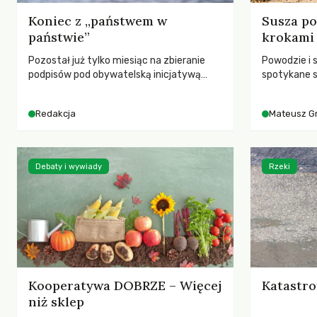
Koniec z „państwem w
Susza po
państwie”
krokami
Pozostał już tylko miesiąc na zbieranie
Powodzie i 
podpisów pod obywatelską inicjatywą
spotykane s
ustawodawczą dotyczącą zmiany Prawa
rozmowa z 
łowieckiego. Fundacja Niech Żyją! apeluje o
Grygorukie
Redakcja
Mateusz G
pełną mobilizację, ponieważ projekt
SGGW.
zawiera historyczne i niezwykle korzystne
rozwiązania dla przyrody i zwierząt,
radykalnie zmieniając dotychczasowy
Debaty i wywiady
Rzeki
paradygmat funkcjonowania łowiectwa w
Polsce.
Kooperatywa DOBRZE – Więcej
Katastro
niż sklep