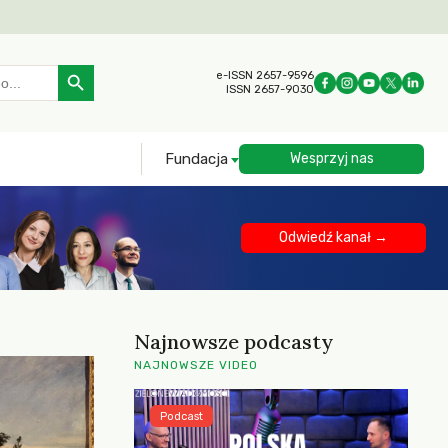
Search Button
e-ISSN 2657-9596
ISSN 2657-9030
Fundacja
Wesprzyj nas
Odwiedź kanał →
Najnowsze podcasty
NAJNOWSZE VIDEO
Podcast