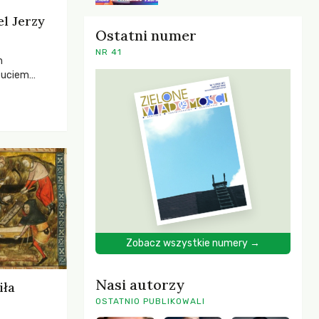
el Jerzy
Ostatni numer
NR 41
h
zuciem
ela –
o,
 i Mentora.
Zobacz wszystkie numery →
Nasi autorzy
iła
OSTATNIO PUBLIKOWALI