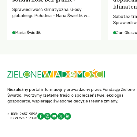
klimatem
Sprawiedliwość klimatyczna. Głosy
globalnego Południa – Maria Świetlik w
Sabotaż tra
rozmowach o prawach pracowniczych w
Sprawiedliw
czasach globalnych podziałów.
kwestia tego
Maria Świetlik
Jan Olesz
ponosi kons
ocieplenia.
Niezależny portal informacyjny prowadzony przez Fundację Zielone
Światło. Tworzymy rzetelne treści o społeczeństwie, ekologii i
gospodarce, wspierając świadome decyzje i realne zmiany.
e-ISSN 2657-9596
ISSN 2657-9030