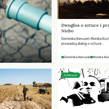
Dwugłos o sztuce i pr
Niebo
Dominika Kieruzel i Monika Kos
prowadzą dialog o sztuce
przedstawiającej niebo i kosm
jej rezonansowy wpływ na lud
Dominika Kieruzel
Monika Ko
wrażliwość, odczuwanie przes
relację z naturą.
Publikacje