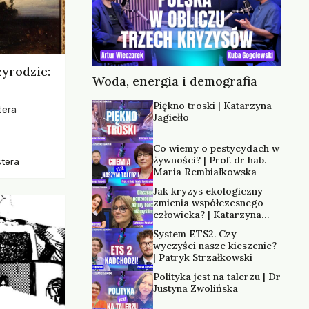
zyrodzie:
Woda, energia i demografia
Piękno troski | Katarzyna
tera
Jagiełło
os, ukazując
Co wiemy o pestycydach w
zką
żywności? | Prof. dr hab.
stera
trzeni oraz
Maria Rembiałkowska
Jak kryzys ekologiczny
zmienia współczesnego
człowieka? | Katarzyna
Kurska-Wilk
System ETS2. Czy
wyczyści nasze kieszenie?
| Patryk Strzałkowski
Polityka jest na talerzu | Dr
Justyna Zwolińska