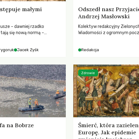
stępuje małymi
Odszedł nasz Przyjaci
Andrzej Masłowski
susze – dawniej rzadko
Kolektyw redakcyjny Zielonyc
tają się nową normą –
Wiadomości z ogromnym poc
dr hab. Mateuszem
straty żegna swojego Przyjaci
m z Centrum Badań Klimatu
Jerzego Andrzeja Masłowskieg
rygoruk
Jacek Zyśk
Redakcja
kochanego Opiekuna, Mecenasa
Zdrowie
fa na Bobrze
Śmierć, która zazielen
Europę. Jak epidemie