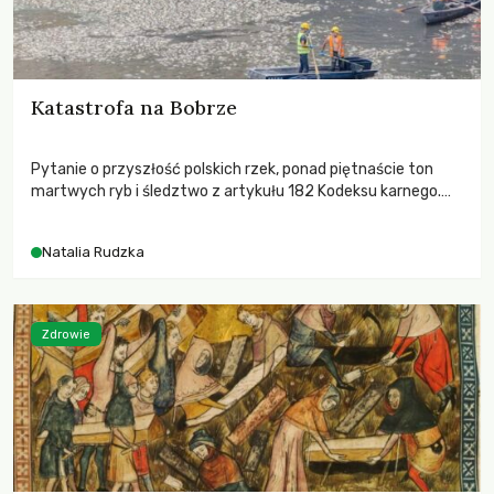
Katastrofa na Bobrze
Pytanie o przyszłość polskich rzek, ponad piętnaście ton
martwych ryb i śledztwo z artykułu 182 Kodeksu karnego.
Katastrofa na Bobrze obnażyła słabość systemu, który
pozwolił, by prace modernizacyjne uruchomiły lawinę
Natalia Rudzka
zdarzeń prowadzących do biologicznej śmierci rzeki.
Zdrowie