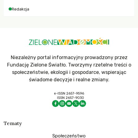
dla krajów najbardziej potrzebujących, a globalnie
Redakcja
odnotowano największe tąpnięcie ODA w historii. Jakie będą
konsekwencje tych decyzji dla świata dotkniętego
kryzysami i ubóstwem?
Niezależny portal informacyjny prowadzony przez
Fundację Zielone Światło. Tworzymy rzetelne treści o
społeczeństwie, ekologii i gospodarce, wspierając
świadome decyzje i realne zmiany.
e-ISSN 2657-9596
ISSN 2657-9030
Tematy
Społeczeństwo