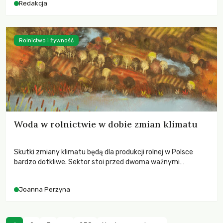
Redakcja
Rolnictwo i żywność
Woda w rolnictwie w dobie zmian klimatu
Skutki zmiany klimatu będą dla produkcji rolnej w Polsce
bardzo dotkliwe. Sektor stoi przed dwoma ważnymi
wyzwaniami – potrzebą redukcji emisji gazów cieplarnianych
oraz koniecznością prowadzenia działań adaptacyjnych do
Joanna Perzyna
zachodzących zmian klimatycznych. Wymagać to będzie
przedefiniowania podejścia do produkcji rolnej opartego
niemal wyłącznie o kryterium zysku ekonomicznego.