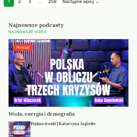
1
2
3
…
258
Następne wpisy →
Najnowsze podcasty
NAJNOWSZE VIDEO
Podcast
Woda, energia i demografia
Piękno troski | Katarzyna Jagiełło