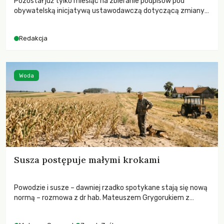
Pozostał już tylko miesiąc na zbieranie podpisów pod
obywatelską inicjatywą ustawodawczą dotyczącą zmiany
Prawa łowieckiego. Fundacja Niech Żyją! apeluje o pełną
mobilizację, ponieważ projekt zawiera historyczne i
Redakcja
niezwykle korzystne rozwiązania dla przyrody i zwierząt,
radykalnie zmieniając dotychczasowy paradygmat
funkcjonowania łowiectwa w Polsce.
Woda
Susza postępuje małymi krokami
Powodzie i susze – dawniej rzadko spotykane stają się nową
normą – rozmowa z dr hab. Mateuszem Grygorukiem z
Centrum Badań Klimatu SGGW.