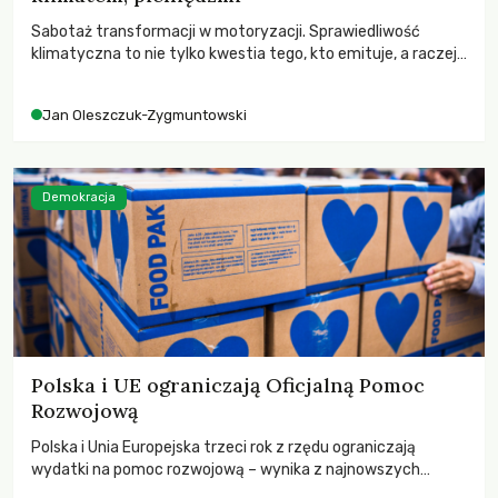
Sabotaż transformacji w motoryzacji. Sprawiedliwość
klimatyczna to nie tylko kwestia tego, kto emituje, a raczej
– kto ponosi konsekwencje globalnego ocieplenia.
Jan Oleszczuk-Zygmuntowski
Demokracja
Polska i UE ograniczają Oficjalną Pomoc
Rozwojową
Polska i Unia Europejska trzeci rok z rzędu ograniczają
wydatki na pomoc rozwojową – wynika z najnowszych
danych OECD za 2025 rok. Spadki obejmują także wsparcie