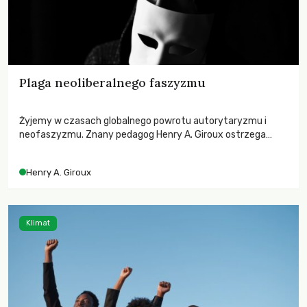
Plaga neoliberalnego faszyzmu
Żyjemy w czasach globalnego powrotu autorytaryzmu i
neofaszyzmu. Znany pedagog Henry A. Giroux ostrzega
przed korporacyjną tyranią niszczącą społeczeństwo. Czy
współczesne uniwersytety obronią swoją niezależność i
Henry A. Giroux
wychowają świadomych obywateli?
Klimat