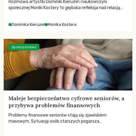
Rozmowa artystki Dominiki Kieruzel i naukowczyni
społecznej Moniki Kostery to głęboka refleksja nad relacją
sztuki, przyrody oraz człowieka w przestrzeni
współczesnego miasta.
Dominika Kieruzel
Monika Kostera
Społeczeństwo
Maleje bezpieczeństwo cyfrowe seniorów, a
przybywa problemów finansowych
Problemy finansowe seniorów stają się zjawiskiem
masowym. Sytuację osób starszych pogarsza
bezwzględność cyberprzestępców.