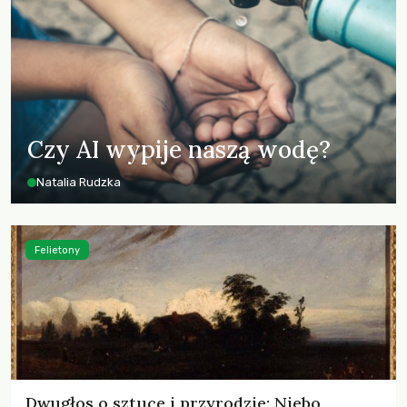
Czy AI wypije naszą wodę?
Natalia Rudzka
Felietony
Dwugłos o sztuce i przyrodzie: Niebo