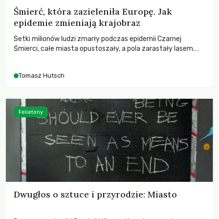
Śmierć, która zazieleniła Europę. Jak
epidemie zmieniają krajobraz
Setki milionów ludzi zmarły podczas epidemii Czarnej
Śmierci, całe miasta opustoszały, a pola zarastały lasem.
Gdy pierwsze liście nowych dębów rozwijały się na włoskich
wzgórzach, Europa dopiero podnosiła się po jednej z
Tomasz Hutsch
największych katastrof w swoich dziejach.
Felietony
Dwugłos o sztuce i przyrodzie: Miasto