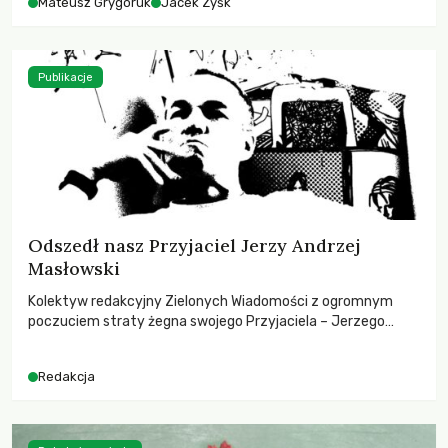
Mateusz Grygoruk
Jacek Zyśk
Publikacje
Odszedł nasz Przyjaciel Jerzy Andrzej
Masłowski
Kolektyw redakcyjny Zielonych Wiadomości z ogromnym
poczuciem straty żegna swojego Przyjaciela – Jerzego
Andrzeja Masłowskiego, kochanego Opiekuna, Mecenasa i
Mentora.
Redakcja