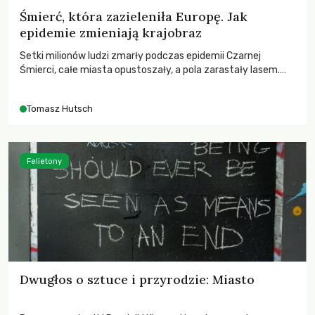
Śmierć, która zazieleniła Europę. Jak
epidemie zmieniają krajobraz
Setki milionów ludzi zmarły podczas epidemii Czarnej
Śmierci, całe miasta opustoszały, a pola zarastały lasem.
Gdy pierwsze liście nowych dębów rozwijały się na włoskich
wzgórzach, Europa dopiero podnosiła się po jednej z
Tomasz Hutsch
największych katastrof w swoich dziejach.
Felietony
Dwugłos o sztuce i przyrodzie: Miasto