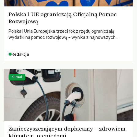
Polska i UE ograniczają Oficjalną Pomoc
Rozwojową
Polska i Unia Europejska trzeci rok z rzędu ograniczają
wydatki na pomoc rozwojową – wynika z najnowszych
danych OECD za 2025 rok. Spadki obejmują także wsparcie
dla krajów najbardziej potrzebujących, a globalnie
Redakcja
odnotowano największe tąpnięcie ODA w historii. Jakie będą
konsekwencje tych decyzji dla świata dotkniętego
kryzysami i ubóstwem?
Klimat
Zanieczyszczającym dopłacamy – zdrowiem,
klimatem, pieniędzmi