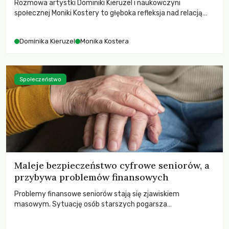
Rozmowa artystki Dominiki Kieruzel i naukowczyni
społecznej Moniki Kostery to głęboka refleksja nad relacją
sztuki, przyrody oraz człowieka w przestrzeni
współczesnego miasta.
Dominika Kieruzel
Monika Kostera
Społeczeństwo
Maleje bezpieczeństwo cyfrowe seniorów, a
przybywa problemów finansowych
Problemy finansowe seniorów stają się zjawiskiem
masowym. Sytuację osób starszych pogarsza
bezwzględność cyberprzestępców.