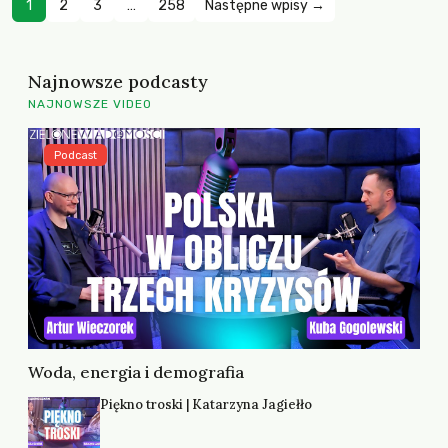
1
2
3
…
258
Następne wpisy →
Najnowsze podcasty
NAJNOWSZE VIDEO
Podcast
Woda, energia i demografia
Piękno troski | Katarzyna Jagiełło