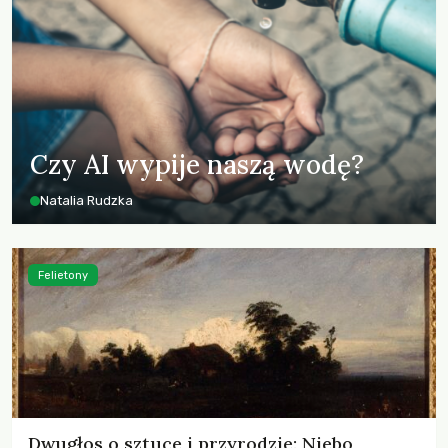
Czy AI wypije naszą wodę?
Natalia Rudzka
Felietony
Dwugłos o sztuce i przyrodzie: Niebo