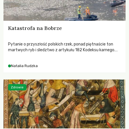
Katastrofa na Bobrze
Pytanie o przyszłość polskich rzek, ponad piętnaście ton
martwych ryb i śledztwo z artykułu 182 Kodeksu karnego.
Katastrofa na Bobrze obnażyła słabość systemu, który
pozwolił, by prace modernizacyjne uruchomiły lawinę
Natalia Rudzka
zdarzeń prowadzących do biologicznej śmierci rzeki.
Zdrowie