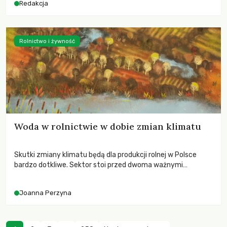
Redakcja
Rolnictwo i żywność
Woda w rolnictwie w dobie zmian klimatu
Skutki zmiany klimatu będą dla produkcji rolnej w Polsce
bardzo dotkliwe. Sektor stoi przed dwoma ważnymi
wyzwaniami – potrzebą redukcji emisji gazów cieplarnianych
oraz koniecznością prowadzenia działań adaptacyjnych do
Joanna Perzyna
zachodzących zmian klimatycznych. Wymagać to będzie
przedefiniowania podejścia do produkcji rolnej opartego
niemal wyłącznie o kryterium zysku ekonomicznego.