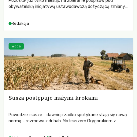
Pozostał już tylko miesiąc na zbieranie podpisów pod
obywatelską inicjatywą ustawodawczą dotyczącą zmiany
Prawa łowieckiego. Fundacja Niech Żyją! apeluje o pełną
mobilizację, ponieważ projekt zawiera historyczne i
Redakcja
niezwykle korzystne rozwiązania dla przyrody i zwierząt,
radykalnie zmieniając dotychczasowy paradygmat
funkcjonowania łowiectwa w Polsce.
Woda
Susza postępuje małymi krokami
Powodzie i susze – dawniej rzadko spotykane stają się nową
normą – rozmowa z dr hab. Mateuszem Grygorukiem z
Centrum Badań Klimatu SGGW.