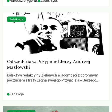
Mateusz Grygoruk
Jacek Zyśk
Publikacje
Odszedł nasz Przyjaciel Jerzy Andrzej
Masłowski
Kolektyw redakcyjny Zielonych Wiadomości z ogromnym
poczuciem straty żegna swojego Przyjaciela – Jerzego
Andrzeja Masłowskiego, kochanego Opiekuna, Mecenasa i
Mentora.
Redakcja