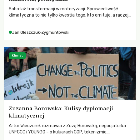
Sabotaż transformacji w motoryzacji. Sprawiedliwość
klimatyczna to nie tylko kwestia tego, kto emituje, a raczej
– kto ponosi konsekwencje globalnego ocieplenia.
Jan Oleszczuk-Zygmuntowski
Klimat
Zuzanna Borowska: Kulisy dyplomacji
klimatycznej
Artur Wieczorek rozmawia z Zuzą Borowską, negocjatorka
UNFCCC i YOUNGO – o kuluarach COP, tokenizmie,
różnorodności i nadziei pokładanej w ruchach klimatycznych