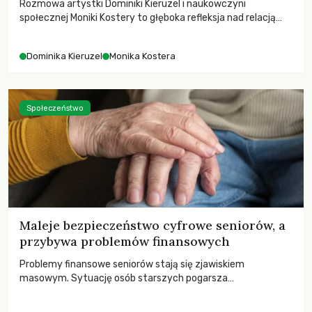
Rozmowa artystki Dominiki Kieruzel i naukowczyni
społecznej Moniki Kostery to głęboka refleksja nad relacją
sztuki, przyrody oraz człowieka w przestrzeni
współczesnego miasta.
Dominika Kieruzel
Monika Kostera
Społeczeństwo
Maleje bezpieczeństwo cyfrowe seniorów, a
przybywa problemów finansowych
Problemy finansowe seniorów stają się zjawiskiem
masowym. Sytuację osób starszych pogarsza
bezwzględność cyberprzestępców.