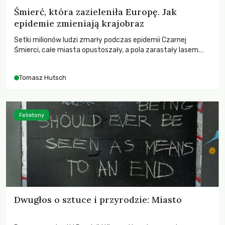
Śmierć, która zazieleniła Europę. Jak
epidemie zmieniają krajobraz
Setki milionów ludzi zmarły podczas epidemii Czarnej
Śmierci, całe miasta opustoszały, a pola zarastały lasem.
Gdy pierwsze liście nowych dębów rozwijały się na włoskich
wzgórzach, Europa dopiero podnosiła się po jednej z
Tomasz Hutsch
największych katastrof w swoich dziejach.
Felietony
Dwugłos o sztuce i przyrodzie: Miasto