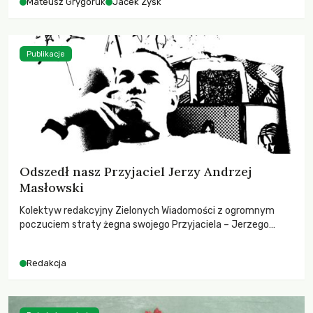
Mateusz Grygoruk
Jacek Zyśk
Publikacje
Odszedł nasz Przyjaciel Jerzy Andrzej
Masłowski
Kolektyw redakcyjny Zielonych Wiadomości z ogromnym
poczuciem straty żegna swojego Przyjaciela – Jerzego
Andrzeja Masłowskiego, kochanego Opiekuna, Mecenasa i
Mentora.
Redakcja