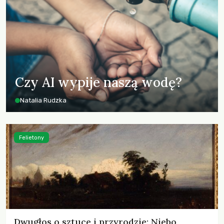
Czy AI wypije naszą wodę?
Natalia Rudzka
Felietony
Dwugłos o sztuce i przyrodzie: Niebo