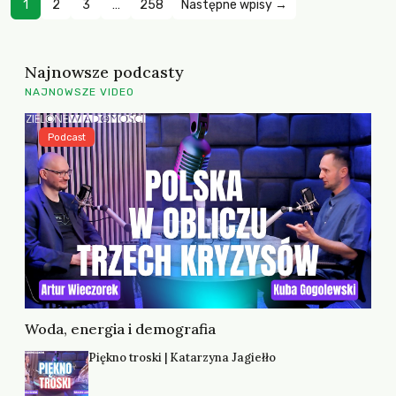
1
2
3
…
258
Następne wpisy →
Najnowsze podcasty
NAJNOWSZE VIDEO
Podcast
Woda, energia i demografia
Piękno troski | Katarzyna Jagiełło