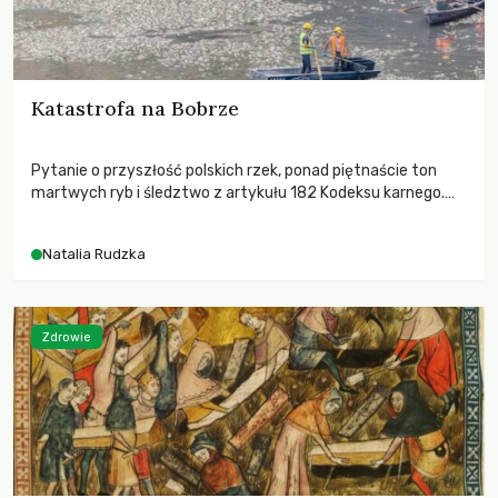
Katastrofa na Bobrze
Pytanie o przyszłość polskich rzek, ponad piętnaście ton
martwych ryb i śledztwo z artykułu 182 Kodeksu karnego.
Katastrofa na Bobrze obnażyła słabość systemu, który
pozwolił, by prace modernizacyjne uruchomiły lawinę
Natalia Rudzka
zdarzeń prowadzących do biologicznej śmierci rzeki.
Zdrowie