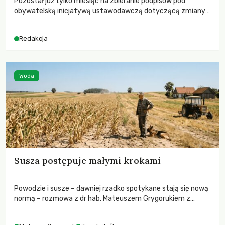
Pozostał już tylko miesiąc na zbieranie podpisów pod
obywatelską inicjatywą ustawodawczą dotyczącą zmiany
Prawa łowieckiego. Fundacja Niech Żyją! apeluje o pełną
mobilizację, ponieważ projekt zawiera historyczne i
Redakcja
niezwykle korzystne rozwiązania dla przyrody i zwierząt,
radykalnie zmieniając dotychczasowy paradygmat
funkcjonowania łowiectwa w Polsce.
Woda
Susza postępuje małymi krokami
Powodzie i susze – dawniej rzadko spotykane stają się nową
normą – rozmowa z dr hab. Mateuszem Grygorukiem z
Centrum Badań Klimatu SGGW.