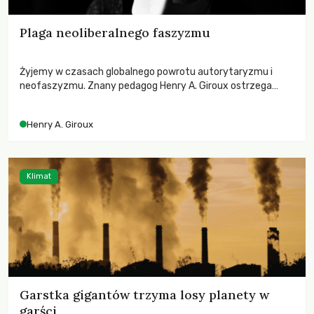
Plaga neoliberalnego faszyzmu
Żyjemy w czasach globalnego powrotu autorytaryzmu i
neofaszyzmu. Znany pedagog Henry A. Giroux ostrzega
przed korporacyjną tyranią niszczącą społeczeństwo. Czy
współczesne uniwersytety obronią swoją niezależność i
Henry A. Giroux
wychowają świadomych obywateli?
Klimat
Garstka gigantów trzyma losy planety w
garści