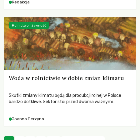
Redakcja
Rolnictwo i żywność
Woda w rolnictwie w dobie zmian klimatu
Skutki zmiany klimatu będą dla produkcji rolnej w Polsce
bardzo dotkliwe. Sektor stoi przed dwoma ważnymi
wyzwaniami – potrzebą redukcji emisji gazów cieplarnianych
oraz koniecznością prowadzenia działań adaptacyjnych do
Joanna Perzyna
zachodzących zmian klimatycznych. Wymagać to będzie
przedefiniowania podejścia do produkcji rolnej opartego
niemal wyłącznie o kryterium zysku ekonomicznego.