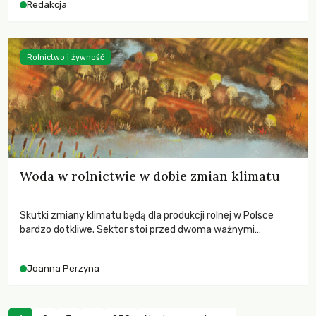
Redakcja
Rolnictwo i żywność
Woda w rolnictwie w dobie zmian klimatu
Skutki zmiany klimatu będą dla produkcji rolnej w Polsce
bardzo dotkliwe. Sektor stoi przed dwoma ważnymi
wyzwaniami – potrzebą redukcji emisji gazów cieplarnianych
oraz koniecznością prowadzenia działań adaptacyjnych do
Joanna Perzyna
zachodzących zmian klimatycznych. Wymagać to będzie
przedefiniowania podejścia do produkcji rolnej opartego
niemal wyłącznie o kryterium zysku ekonomicznego.