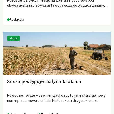
Pozostał już tylko miesiąc na zbieranie podpisów pod
obywatelską inicjatywą ustawodawczą dotyczącą zmiany
Prawa łowieckiego. Fundacja Niech Żyją! apeluje o pełną
mobilizację, ponieważ projekt zawiera historyczne i
Redakcja
niezwykle korzystne rozwiązania dla przyrody i zwierząt,
radykalnie zmieniając dotychczasowy paradygmat
funkcjonowania łowiectwa w Polsce.
Woda
Susza postępuje małymi krokami
Powodzie i susze – dawniej rzadko spotykane stają się nową
normą – rozmowa z dr hab. Mateuszem Grygorukiem z
Centrum Badań Klimatu SGGW.