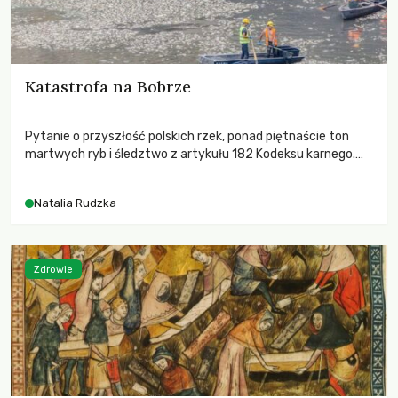
Katastrofa na Bobrze
Pytanie o przyszłość polskich rzek, ponad piętnaście ton
martwych ryb i śledztwo z artykułu 182 Kodeksu karnego.
Katastrofa na Bobrze obnażyła słabość systemu, który
pozwolił, by prace modernizacyjne uruchomiły lawinę
Natalia Rudzka
zdarzeń prowadzących do biologicznej śmierci rzeki.
Zdrowie