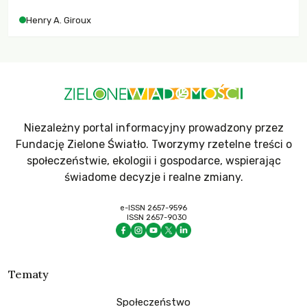
współczesne uniwersytety obronią swoją niezależność i
Henry A. Giroux
wychowają świadomych obywateli?
Niezależny portal informacyjny prowadzony przez
Fundację Zielone Światło. Tworzymy rzetelne treści o
społeczeństwie, ekologii i gospodarce, wspierając
świadome decyzje i realne zmiany.
e-ISSN 2657-9596
ISSN 2657-9030
Tematy
Społeczeństwo