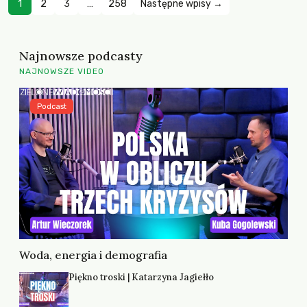
1
2
3
…
258
Następne wpisy →
Najnowsze podcasty
NAJNOWSZE VIDEO
Podcast
Woda, energia i demografia
Piękno troski | Katarzyna Jagiełło