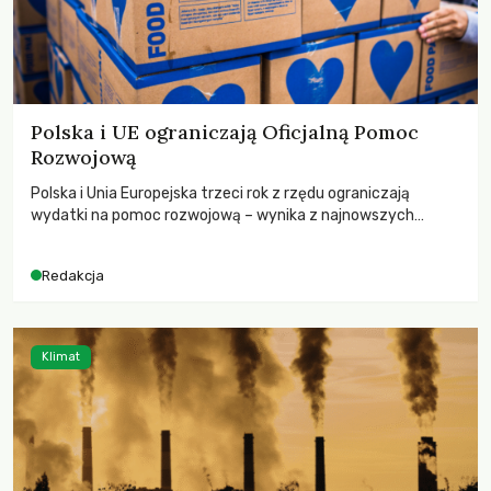
Polska i UE ograniczają Oficjalną Pomoc
Rozwojową
Polska i Unia Europejska trzeci rok z rzędu ograniczają
wydatki na pomoc rozwojową – wynika z najnowszych
danych OECD za 2025 rok. Spadki obejmują także wsparcie
dla krajów najbardziej potrzebujących, a globalnie
Redakcja
odnotowano największe tąpnięcie ODA w historii. Jakie będą
konsekwencje tych decyzji dla świata dotkniętego
kryzysami i ubóstwem?
Klimat