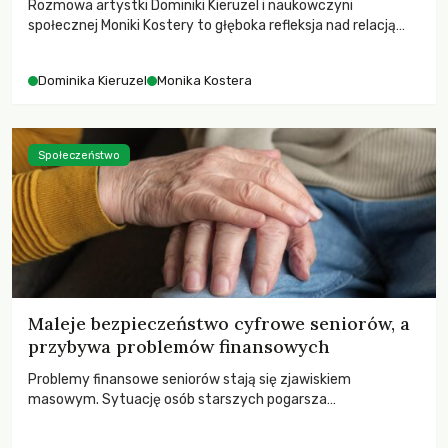
Rozmowa artystki Dominiki Kieruzel i naukowczyni
społecznej Moniki Kostery to głęboka refleksja nad relacją
sztuki, przyrody oraz człowieka w przestrzeni
współczesnego miasta.
Dominika Kieruzel
Monika Kostera
Społeczeństwo
Maleje bezpieczeństwo cyfrowe seniorów, a
przybywa problemów finansowych
Problemy finansowe seniorów stają się zjawiskiem
masowym. Sytuację osób starszych pogarsza
bezwzględność cyberprzestępców.