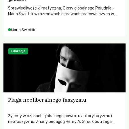
Sprawiedliwość klimatyczna. Głosy globalnego Południa –
Maria Świetlik w rozmowach o prawach pracowniczych w
czasach globalnych podziałów.
Maria Świetlik
Edukacja
Plaga neoliberalnego faszyzmu
Żyjemy w czasach globalnego powrotu autorytaryzmu i
neofaszyzmu. Znany pedagog Henry A. Giroux ostrzega
przed korporacyjną tyranią niszczącą społeczeństwo. Czy