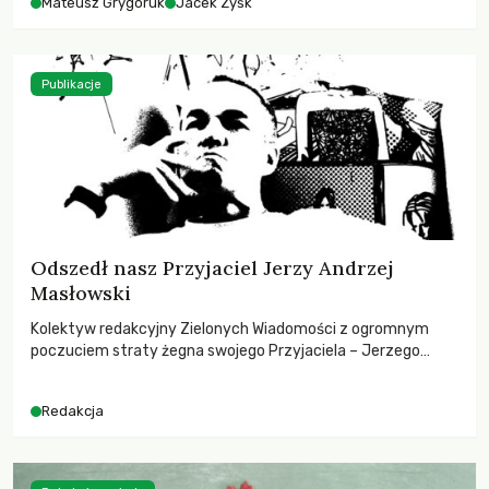
Mateusz Grygoruk
Jacek Zyśk
Publikacje
Odszedł nasz Przyjaciel Jerzy Andrzej
Masłowski
Kolektyw redakcyjny Zielonych Wiadomości z ogromnym
poczuciem straty żegna swojego Przyjaciela – Jerzego
Andrzeja Masłowskiego, kochanego Opiekuna, Mecenasa i
Mentora.
Redakcja