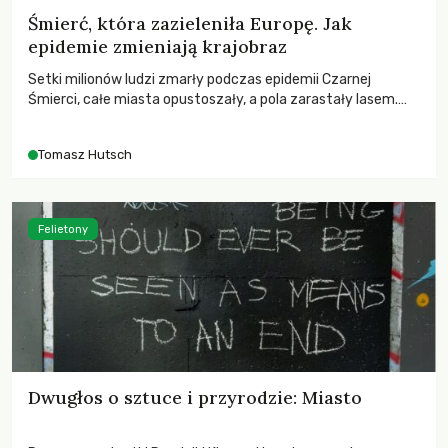
Śmierć, która zazieleniła Europę. Jak
epidemie zmieniają krajobraz
Setki milionów ludzi zmarły podczas epidemii Czarnej
Śmierci, całe miasta opustoszały, a pola zarastały lasem.
Gdy pierwsze liście nowych dębów rozwijały się na włoskich
wzgórzach, Europa dopiero podnosiła się po jednej z
Tomasz Hutsch
największych katastrof w swoich dziejach.
Felietony
Dwugłos o sztuce i przyrodzie: Miasto