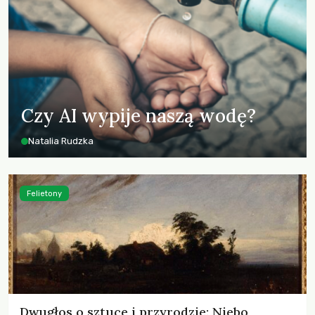
Czy AI wypije naszą wodę?
Natalia Rudzka
Felietony
Dwugłos o sztuce i przyrodzie: Niebo