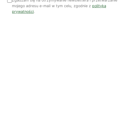
Zgadzam się na otrzymywanie newslettera i przetwarzanie
Z
mojego adresu e-mail w tym celu, zgodnie z
polityką
prywatności
.
Redakcja
Mateusz Grygoruk
Jacek Zyśk
Wspieraj niezależne media
TWOJE WSPARCIE MA ZNACZENIE
Pomóż nam tworzyć rzetelne treści i rozwijać
portal. Dzięki Tobie możemy publikować rzetelne
treści i rozwijać niezależne medium.
Wesprzyj nas →
Czytaj także
Więcej artykułów →