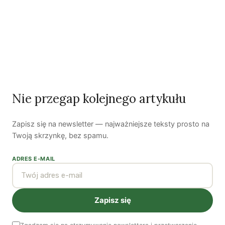
Zobacz wszystkie numery →
Nie przegap kolejnego artykułu
Nasi autorzy
Zapisz się na newsletter — najważniejsze teksty prosto na
OSTATNIO PUBLIKOWALI
Twoją skrzynkę, bez spamu.
ADRES E-MAIL
Natalia Rudzka
Dominika Kieruzel
Monika Kostera
Zapisz się