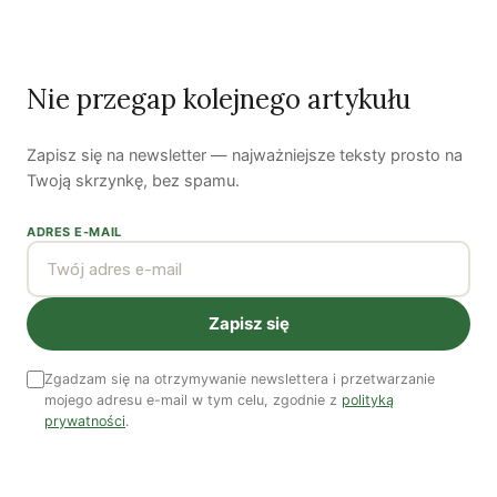
Nasi autorzy
OSTATNIO PUBLIKOWALI
Nie przegap kolejnego artykułu
Zapisz się na newsletter — najważniejsze teksty prosto na
Twoją skrzynkę, bez spamu.
Kuba Gogolewski
Artur Wieczorek
Natalia Rudzka
ADRES E-MAIL
Zapisz się
Dominika Kieruzel
Monika Kostera
Redakcja
Zgadzam się na otrzymywanie newslettera i przetwarzanie
mojego adresu e-mail w tym celu, zgodnie z
polityką
Wspieraj niezależne media
prywatności
.
TWOJE WSPARCIE MA ZNACZENIE
Pomóż nam tworzyć rzetelne treści i rozwijać