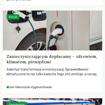
wychowają świadomych obywateli?
Klimat
Zanieczyszczającym dopłacamy – zdrowiem,
klimatem, pieniędzmi
Sabotaż transformacji w motoryzacji. Sprawiedliwość
klimatyczna to nie tylko kwestia tego, kto emituje, a raczej
– kto ponosi konsekwencje globalnego ocieplenia.
Jan Oleszczuk-Zygmuntowski
Demokracja