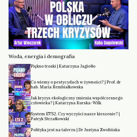
Woda, energia i demografia
Piękno troski | Katarzyna Jagiełło
Co wiemy o pestycydach w żywności? | Prof. dr
hab. Maria Rembiałkowska
Jak kryzys ekologiczny zmienia współczesnego
człowieka? | Katarzyna Kurska-Wilk
System ETS2. Czy wyczyści nasze kieszenie? |
Patryk Strzałkowski
Polityka jest na talerzu | Dr Justyna Zwolińska