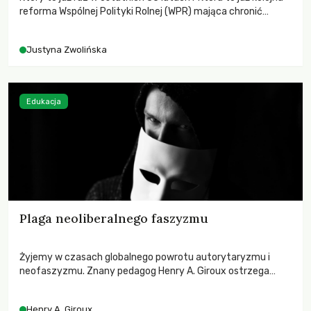
reforma Wspólnej Polityki Rolnej (WPR) mająca chronić
rolników i odpowiadać na potrzeby społeczne?
Justyna Zwolińska
Edukacja
Plaga neoliberalnego faszyzmu
Żyjemy w czasach globalnego powrotu autorytaryzmu i
neofaszyzmu. Znany pedagog Henry A. Giroux ostrzega
przed korporacyjną tyranią niszczącą społeczeństwo. Czy
współczesne uniwersytety obronią swoją niezależność i
Henry A. Giroux