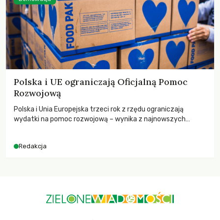
Polska i UE ograniczają Oficjalną Pomoc
Rozwojową
Polska i Unia Europejska trzeci rok z rzędu ograniczają
wydatki na pomoc rozwojową – wynika z najnowszych
danych OECD za 2025 rok. Spadki obejmują także wsparcie
dla krajów najbardziej potrzebujących, a globalnie
Redakcja
odnotowano największe tąpnięcie ODA w historii. Jakie będą
konsekwencje tych decyzji dla świata dotkniętego
kryzysami i ubóstwem?