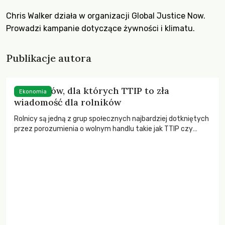
Chris Walker działa w organizacji Global Justice Now.
Prowadzi kampanie dotyczące żywności i klimatu.
Publikacje autora
5 powodów, dla których TTIP to zła
Ekonomia
wiadomość dla rolników
Rolnicy są jedną z grup społecznych najbardziej dotkniętych
przez porozumienia o wolnym handlu takie jak TTIP czy
CETA, które przekazują kontrolę nad naszymi systemami
żywnościowymi w ręce międzynarodowych korporacji.