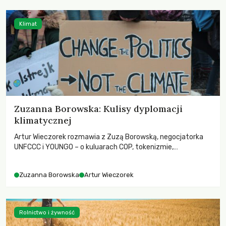
Klimat
Zuzanna Borowska: Kulisy dyplomacji
klimatycznej
Artur Wieczorek rozmawia z Zuzą Borowską, negocjatorka
UNFCCC i YOUNGO – o kuluarach COP, tokenizmie,
różnorodności i nadziei pokładanej w ruchach klimatycznych
Zuzanna Borowska
Artur Wieczorek
Rolnictwo i żywność