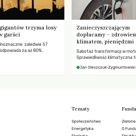
gigantów trzyma losy
Zanieczyszczającym
w garści
dopłacamy – zdrowiem
klimatem, pieniędzmi
ednoznaczne: zaledwie 57
odpowiada za aż 80%
Sabotaż transformacji w moto
misji CO2.
Sprawiedliwość klimatyczna to
kwestia tego, kto emituje, a ra
Jan Oleszczuk-Zygmuntowski
ponosi konsekwencje globalne
ocieplenia.
Tematy
Funda
Społeczeństwo
Zielone
Energetyka
O Funda
Ekologia
Struktu