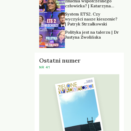
zmienia współczesnego
człowieka? | Katarzyna
Kurska-Wilk
System ETS2. Czy
wyczyści nasze kieszenie?
| Patryk Strzałkowski
Polityka jest na talerzu | Dr
Justyna Zwolińska
Ostatni numer
NR 41