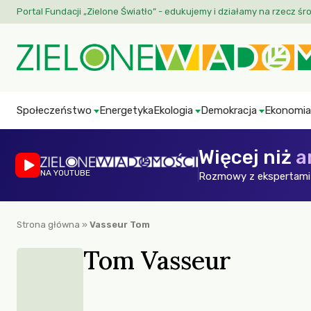
Portal Fundacji „Zielone Światło” - edukujemy i działamy na rzecz śr
Społeczeństwo
Energetyka
Ekologia
Demokracja
Ekonomia
Więcej niż
a
NA YOUTUBE
Rozmowy z ekspertami 
Strona główna
»
Vasseur Tom
Tom Vasseur