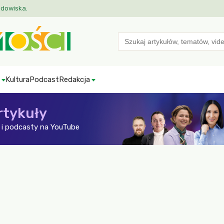
odowiska.
Search
for:
Kultura
Podcast
Redakcja
rtykuły
i podcasty na YouTube