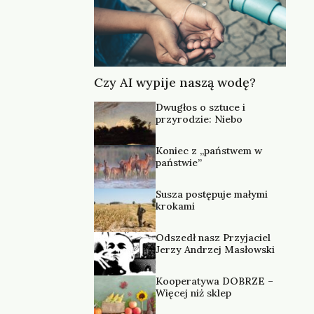
Czy AI wypije naszą wodę?
Dwugłos o sztuce i
przyrodzie: Niebo
Koniec z „państwem w
państwie”
Susza postępuje małymi
krokami
Odszedł nasz Przyjaciel
Jerzy Andrzej Masłowski
Kooperatywa DOBRZE –
Więcej niż sklep