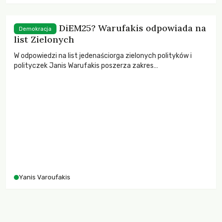
Co dalej z DiEM25? Warufakis odpowiada na
Demokracja
list Zielonych
W odpowiedzi na list jedenaściorga zielonych polityków i
polityczek Janis Warufakis poszerza zakres
zainteresowania ruchu DiEM25 i zarysowuje dalszy plan
działań.
Yanis Varoufakis