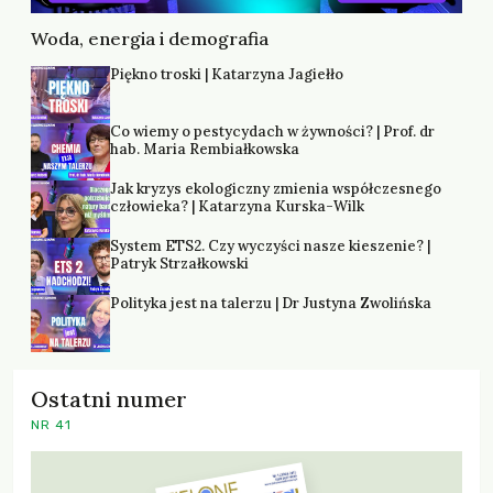
Woda, energia i demografia
Piękno troski | Katarzyna Jagiełło
Co wiemy o pestycydach w żywności? | Prof. dr
hab. Maria Rembiałkowska
Jak kryzys ekologiczny zmienia współczesnego
człowieka? | Katarzyna Kurska-Wilk
System ETS2. Czy wyczyści nasze kieszenie? |
Patryk Strzałkowski
Polityka jest na talerzu | Dr Justyna Zwolińska
Ostatni numer
NR 41