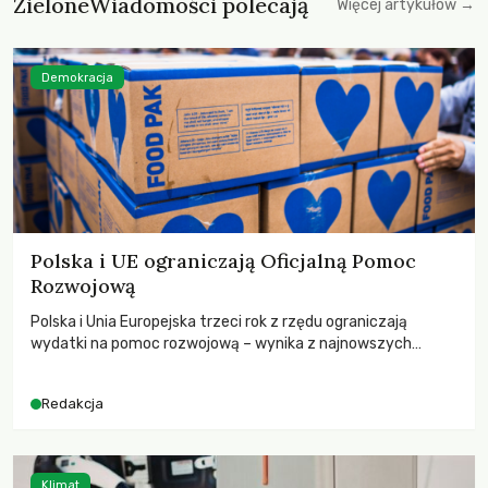
ZieloneWiadomości polecają
Więcej artykułów →
Demokracja
Polska i UE ograniczają Oficjalną Pomoc
Rozwojową
Polska i Unia Europejska trzeci rok z rzędu ograniczają
wydatki na pomoc rozwojową – wynika z najnowszych
danych OECD za 2025 rok. Spadki obejmują także wsparcie
dla krajów najbardziej potrzebujących, a globalnie
Redakcja
odnotowano największe tąpnięcie ODA w historii. Jakie będą
konsekwencje tych decyzji dla świata dotkniętego
kryzysami i ubóstwem?
Klimat