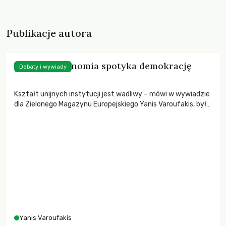
Publikacje autora
UE – gdy ekonomia spotyka demokrację
Debaty i wywiady
Kształt unijnych instytucji jest wadliwy – mówi w wywiadzie
dla Zielonego Magazynu Europejskiego Yanis Varoufakis, były
minister finansów Grecji.
Yanis Varoufakis