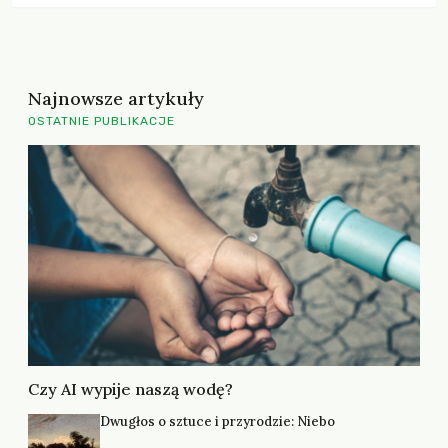
szczebel samorządu wybrałeś – i dlaczego? Maciej
Tomaszewski: Przez wiele lat nie […]
Najnowsze artykuły
OSTATNIE PUBLIKACJE
Czy AI wypije naszą wodę?
Dwugłos o sztuce i przyrodzie: Niebo