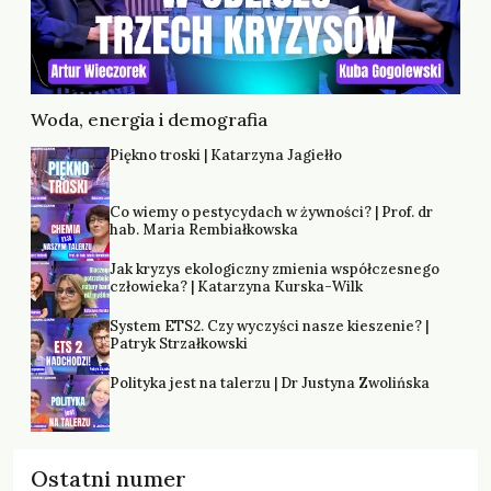
Woda, energia i demografia
Piękno troski | Katarzyna Jagiełło
Co wiemy o pestycydach w żywności? | Prof. dr
hab. Maria Rembiałkowska
Jak kryzys ekologiczny zmienia współczesnego
człowieka? | Katarzyna Kurska-Wilk
System ETS2. Czy wyczyści nasze kieszenie? |
Patryk Strzałkowski
Polityka jest na talerzu | Dr Justyna Zwolińska
Ostatni numer