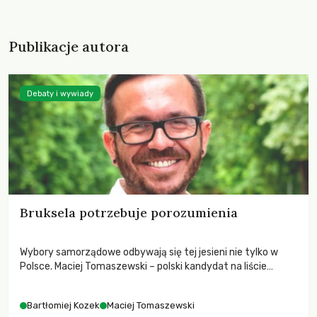
Publikacje autora
Debaty i wywiady
Bruksela potrzebuje porozumienia
Wybory samorządowe odbywają się tej jesieni nie tylko w
Polsce. Maciej Tomaszewski – polski kandydat na liście
Zielonych z partii Ecolo – dzieli się swoimi doświadczeniami z
kampanii w Brukseli. Bartłomiej Kozek: Co skłoniło Cię do
Bartłomiej Kozek
Maciej Tomaszewski
kandydowania w wyborach lokalnych w Belgii? Który