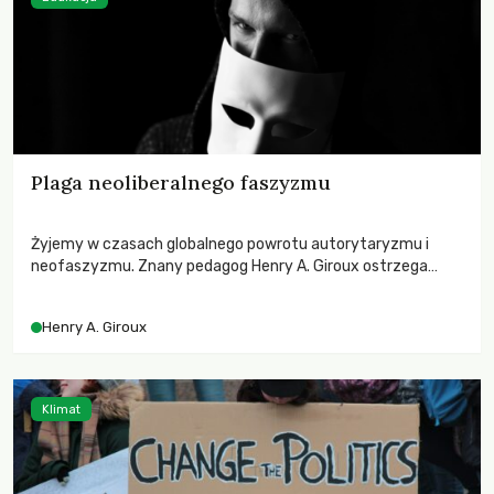
Plaga neoliberalnego faszyzmu
Żyjemy w czasach globalnego powrotu autorytaryzmu i
neofaszyzmu. Znany pedagog Henry A. Giroux ostrzega
przed korporacyjną tyranią niszczącą społeczeństwo. Czy
współczesne uniwersytety obronią swoją niezależność i
Henry A. Giroux
wychowają świadomych obywateli?
Klimat