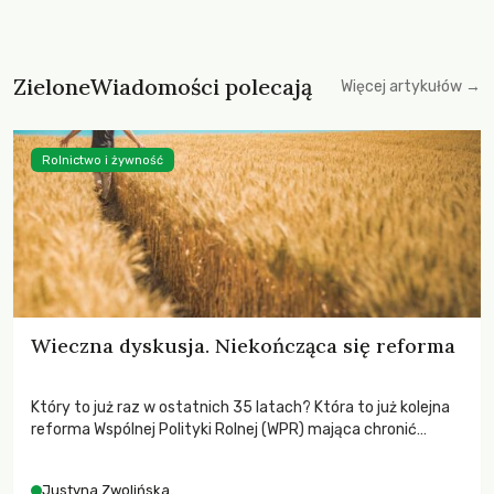
ZieloneWiadomości polecają
Więcej artykułów →
Rolnictwo i żywność
Wieczna dyskusja. Niekończąca się reforma
Który to już raz w ostatnich 35 latach? Która to już kolejna
reforma Wspólnej Polityki Rolnej (WPR) mająca chronić
rolników i odpowiadać na potrzeby społeczne?
Justyna Zwolińska