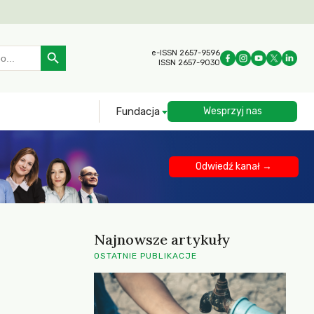
Search Button
e-ISSN 2657-9596
ISSN 2657-9030
Fundacja
Wesprzyj nas
Odwiedź kanał →
Najnowsze artykuły
OSTATNIE PUBLIKACJE