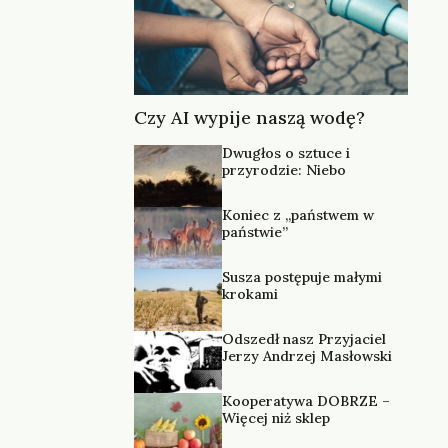
Czy AI wypije naszą wodę?
Dwugłos o sztuce i
przyrodzie: Niebo
Koniec z „państwem w
państwie”
Susza postępuje małymi
krokami
Odszedł nasz Przyjaciel
Jerzy Andrzej Masłowski
Kooperatywa DOBRZE –
Więcej niż sklep