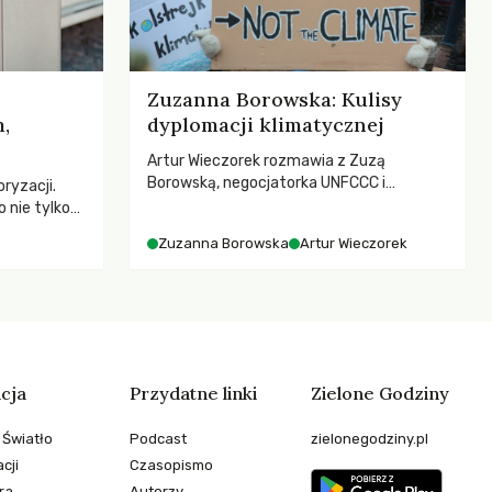
Zuzanna Borowska: Kulisy
,
dyplomacji klimatycznej
Artur Wieczorek rozmawia z Zuzą
Borowską, negocjatorka UNFCCC i
ryzacji.
YOUNGO – o kuluarach COP, tokenizmie,
 nie tylko
różnorodności i nadziei pokładanej w
czej – kto
Zuzanna Borowska
Artur Wieczorek
ruchach klimatycznych
go
cja
Przydatne linki
Zielone Godziny
 Światło
Podcast
zielonegodziny.pl
cji
Czasopismo
ra
Autorzy