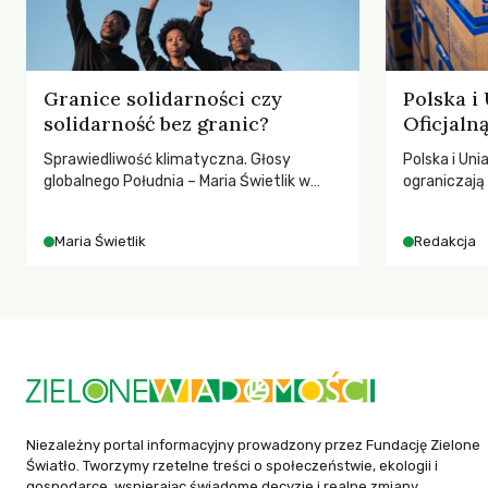
Granice solidarności czy
Polska i
solidarność bez granic?
Oficjal
Sprawiedliwość klimatyczna. Głosy
Polska i Uni
globalnego Południa – Maria Świetlik w
ograniczaj
rozmowach o prawach pracowniczych w
– wynika z
czasach globalnych podziałów.
2025 rok. S
Maria Świetlik
Redakcja
dla krajów n
globalnie o
tąpnięcie OD
konsekwencj
dotknięteg
Niezależny portal informacyjny prowadzony przez Fundację Zielone
Światło. Tworzymy rzetelne treści o społeczeństwie, ekologii i
gospodarce, wspierając świadome decyzje i realne zmiany.