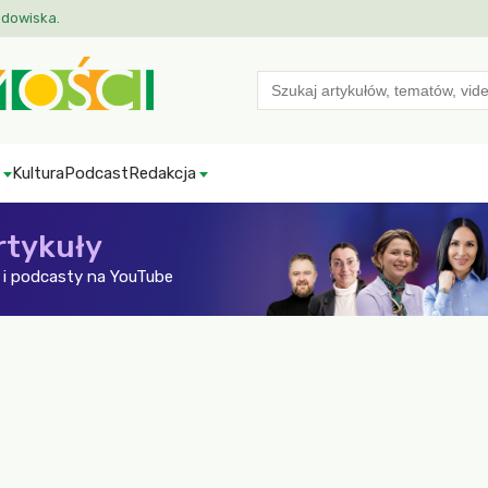
odowiska.
Search
for:
Kultura
Podcast
Redakcja
rtykuły
i podcasty na YouTube