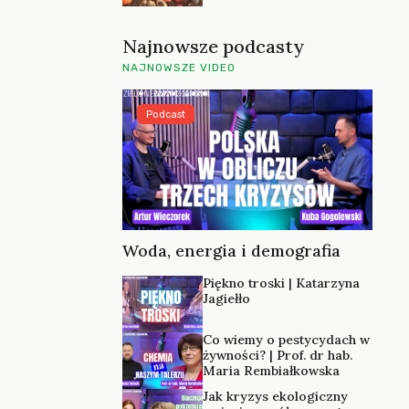
Najnowsze podcasty
NAJNOWSZE VIDEO
Podcast
Woda, energia i demografia
Piękno troski | Katarzyna
Jagiełło
Co wiemy o pestycydach w
żywności? | Prof. dr hab.
Maria Rembiałkowska
Jak kryzys ekologiczny