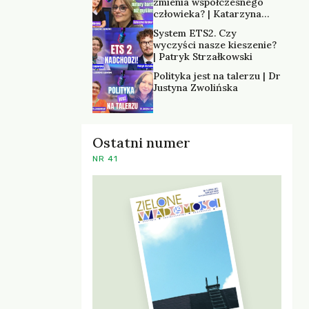
zmienia współczesnego
człowieka? | Katarzyna
Kurska-Wilk
System ETS2. Czy
wyczyści nasze kieszenie?
| Patryk Strzałkowski
Polityka jest na talerzu | Dr
Justyna Zwolińska
Ostatni numer
NR 41