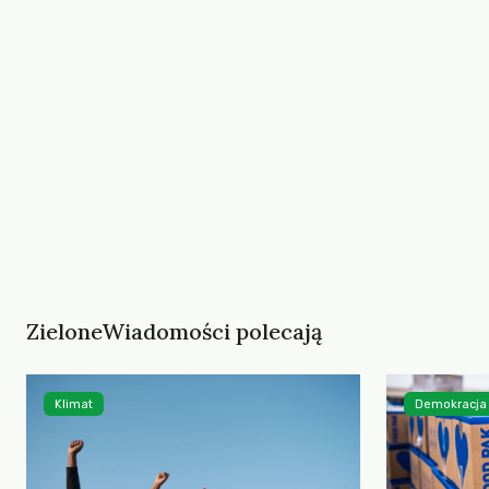
ZieloneWiadomości polecają
Klimat
Demokracja