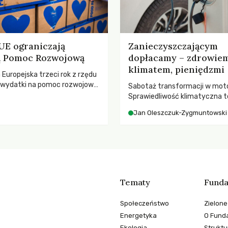
 UE ograniczają
Zanieczyszczającym
ną Pomoc Rozwojową
dopłacamy – zdrowiem
klimatem, pieniędzmi
a Europejska trzeci rok z rzędu
ą wydatki na pomoc rozwojową
Sabotaż transformacji w moto
 najnowszych danych OECD za
Sprawiedliwość klimatyczna to
padki obejmują także wsparcie
kwestia tego, kto emituje, a ra
Jan Oleszczuk-Zygmuntowski
ajbardziej potrzebujących, a
ponosi konsekwencje globalne
dnotowano największe
ocieplenia.
A w historii. Jakie będą
e tych decyzji dla świata
o kryzysami i ubóstwem?
Tematy
Funda
Społeczeństwo
Zielone
Energetyka
O Funda
Ekologia
Struktu