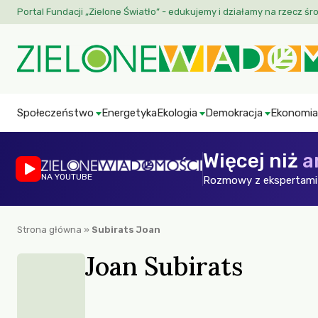
Portal Fundacji „Zielone Światło” - edukujemy i działamy na rzecz śr
Społeczeństwo
Energetyka
Ekologia
Demokracja
Ekonomia
Więcej niż
a
NA YOUTUBE
Rozmowy z ekspertami 
Strona główna
»
Subirats Joan
Joan Subirats