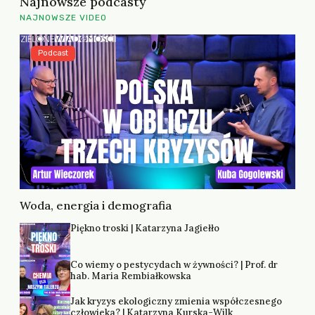
Najnowsze podcasty
NAJNOWSZE VIDEO
Podcast
Woda, energia i demografia
Piękno troski | Katarzyna Jagiełło
Co wiemy o pestycydach w żywności? | Prof. dr
hab. Maria Rembiałkowska
Jak kryzys ekologiczny zmienia współczesnego
człowieka? | Katarzyna Kurska-Wilk