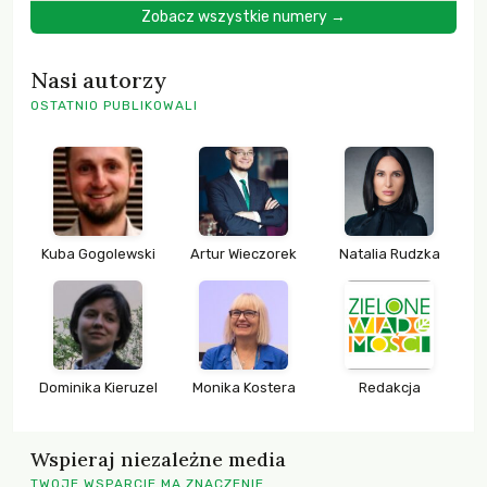
Zobacz wszystkie numery →
Nasi autorzy
OSTATNIO PUBLIKOWALI
Kuba Gogolewski
Artur Wieczorek
Natalia Rudzka
Dominika Kieruzel
Monika Kostera
Redakcja
Wspieraj niezależne media
TWOJE WSPARCIE MA ZNACZENIE