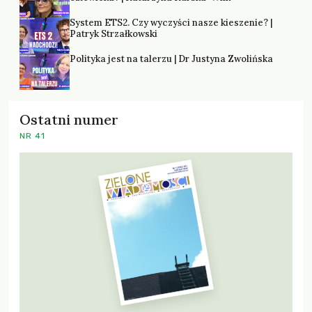
System ETS2. Czy wyczyści nasze kieszenie? |
Patryk Strzałkowski
Polityka jest na talerzu | Dr Justyna Zwolińska
Ostatni numer
NR 41