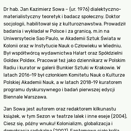
Dr hab. Jan Kazimierz Sowa – (ur. 1976) dialektyczno-
materialistyczny teoretyk i badacz społeczny. Doktor
socjologii, habilitował się z kulturoznawstwa. Prowadził
badania i wykładał w Polsce i za granicą, m.in na
Uniwersytecie Sao Paulo, w Akademii Sztuk Świata w
Kolonii oraz w Instytucie Nauk o Człowieku w Wiedniu.
Był współtwórcą wydawnictwa Ha!art oraz Spółdzielni
Goldex Poldex. Pracował też jako dziennikarz w Polskim
Radiu i kurator w galerii Bunkier Sztuki w Krakowie. W
latach 2016-19 był członkiem Komitetu Nauk o Kulturze
Polskiej Akademii Nauk, a w latach 2018-19 kuratorem
programu dyskursywnego i badań pierwszej edycji
Biennale Warszawa.
Jan Sowa jest autorem oraz redaktorem kilkunastu
książek, w tym Sezon w teatrze lalek i inne eseje (2004),
Ciesz się, późny wnuku! Kolonializm, globalizacja i
demokracja radykalna (2007), Fantomowe ciało króla