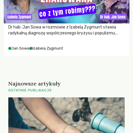
Dlaczego wybory należy zastąpić
losowaniem | dr hab. Jan Sowa
Dr hab. Jan Sowa w rozmowie z Izabelą Zygmunt stawia
radykalną diagnozę współczesnego kryzysu i populizmu.…
Jan Sowa
Izabela Zygmunt
Najnowsze artykuły
OSTATNIE PUBLIKACJE