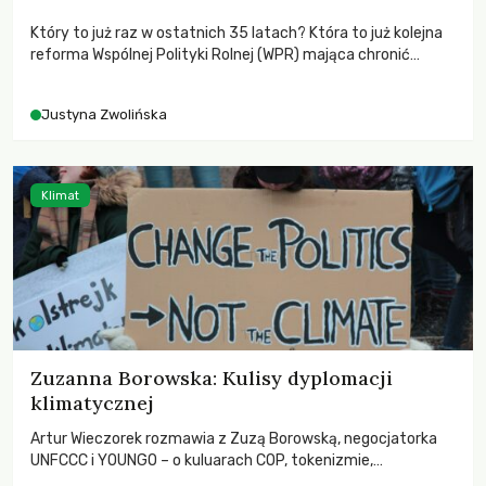
Który to już raz w ostatnich 35 latach? Która to już kolejna
reforma Wspólnej Polityki Rolnej (WPR) mająca chronić
rolników i odpowiadać na potrzeby społeczne?
Justyna Zwolińska
Klimat
Zuzanna Borowska: Kulisy dyplomacji
klimatycznej
Artur Wieczorek rozmawia z Zuzą Borowską, negocjatorka
UNFCCC i YOUNGO – o kuluarach COP, tokenizmie,
różnorodności i nadziei pokładanej w ruchach klimatycznych