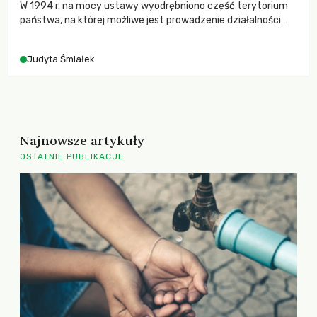
W 1994 r. na mocy ustawy wyodrębniono część terytorium
państwa, na której możliwe jest prowadzenie działalności
gospodarczej na preferencyjnych warunkach. Tą „ziemią
obiecaną” przedsiębiorczości są Specjalne Strefy
Judyta Śmiałek
Ekonomiczne. Jak się pracuje w tych strefach? Reportaż
Judyty Śmiałek.
Najnowsze artykuły
OSTATNIE PUBLIKACJE