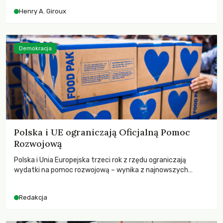
współczesne uniwersytety obronią swoją niezależność i
Henry A. Giroux
wychowają świadomych obywateli?
Demokracja
Polska i UE ograniczają Oficjalną Pomoc
Rozwojową
Polska i Unia Europejska trzeci rok z rzędu ograniczają
wydatki na pomoc rozwojową – wynika z najnowszych
danych OECD za 2025 rok. Spadki obejmują także wsparcie
dla krajów najbardziej potrzebujących, a globalnie
Redakcja
odnotowano największe tąpnięcie ODA w historii. Jakie będą
konsekwencje tych decyzji dla świata dotkniętego
kryzysami i ubóstwem?