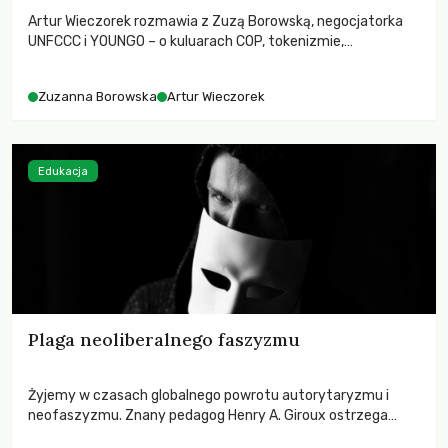
Artur Wieczorek rozmawia z Zuzą Borowską, negocjatorka
UNFCCC i YOUNGO – o kuluarach COP, tokenizmie,
różnorodności i nadziei pokładanej w ruchach klimatycznych
Zuzanna Borowska
Artur Wieczorek
Edukacja
Plaga neoliberalnego faszyzmu
Żyjemy w czasach globalnego powrotu autorytaryzmu i
neofaszyzmu. Znany pedagog Henry A. Giroux ostrzega
przed korporacyjną tyranią niszczącą społeczeństwo. Czy