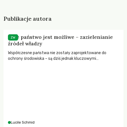
Publikacje autora
Inne państwo jest możliwe – zazielenianie
ZW
źródeł władzy
Współczesne państwa nie zostały zaprojektowane do
ochrony środowiska – są dziś jednak kluczowymi
instytucjami, mogącymi zbudować przyjazną ludziom i
środowisku przyszłość.
Lucile Schmid