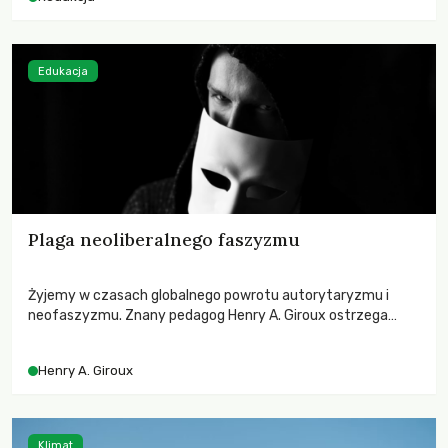
Edukacja
Plaga neoliberalnego faszyzmu
Żyjemy w czasach globalnego powrotu autorytaryzmu i
neofaszyzmu. Znany pedagog Henry A. Giroux ostrzega
przed korporacyjną tyranią niszczącą społeczeństwo. Czy
współczesne uniwersytety obronią swoją niezależność i
Henry A. Giroux
wychowają świadomych obywateli?
Klimat