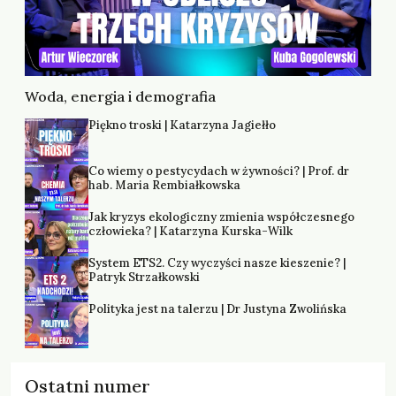
Woda, energia i demografia
Piękno troski | Katarzyna Jagiełło
Co wiemy o pestycydach w żywności? | Prof. dr
hab. Maria Rembiałkowska
Jak kryzys ekologiczny zmienia współczesnego
człowieka? | Katarzyna Kurska-Wilk
System ETS2. Czy wyczyści nasze kieszenie? |
Patryk Strzałkowski
Polityka jest na talerzu | Dr Justyna Zwolińska
Ostatni numer