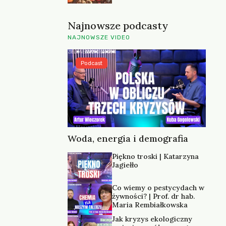
Najnowsze podcasty
NAJNOWSZE VIDEO
Podcast
Woda, energia i demografia
Piękno troski | Katarzyna
Jagiełło
Co wiemy o pestycydach w
żywności? | Prof. dr hab.
Maria Rembiałkowska
Jak kryzys ekologiczny