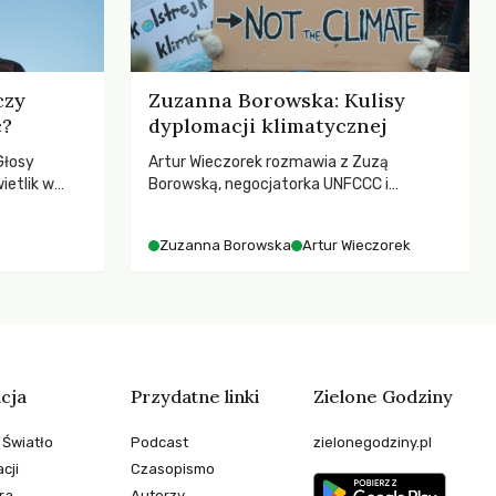
czy
Zuzanna Borowska: Kulisy
c?
dyplomacji klimatycznej
Głosy
Artur Wieczorek rozmawia z Zuzą
ietlik w
Borowską, negocjatorka UNFCCC i
niczych w
YOUNGO – o kuluarach COP, tokenizmie,
.
różnorodności i nadziei pokładanej w
Zuzanna Borowska
Artur Wieczorek
ruchach klimatycznych
cja
Przydatne linki
Zielone Godziny
 Światło
Podcast
zielonegodziny.pl
cji
Czasopismo
ra
Autorzy