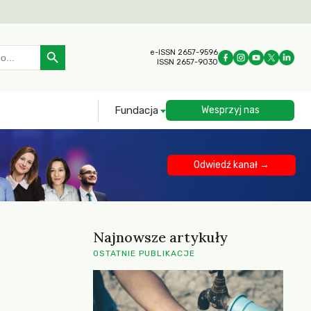
Search Button
e-ISSN 2657-9596
ISSN 2657-9030
Fundacja
Wesprzyj nas
Odwiedź kanał →
Najnowsze artykuły
OSTATNIE PUBLIKACJE