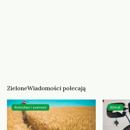
ZieloneWiadomości polecają
Rolnictwo i żywność
Klimat