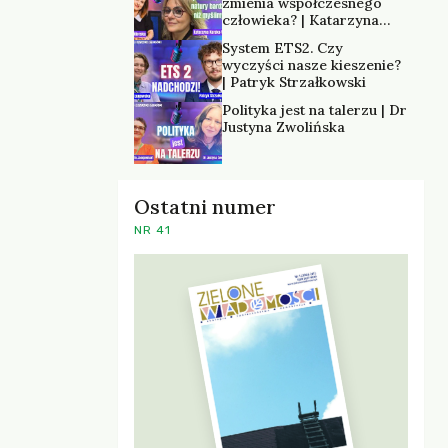
zmienia współczesnego
człowieka? | Katarzyna
Kurska-Wilk
System ETS2. Czy
wyczyści nasze kieszenie?
| Patryk Strzałkowski
Polityka jest na talerzu | Dr
Justyna Zwolińska
Ostatni numer
NR 41