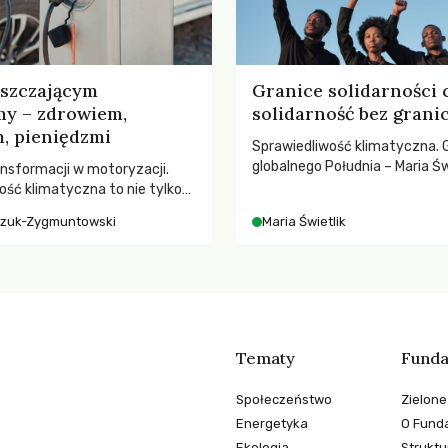
yszczającym
Granice solidarności 
my – zdrowiem,
solidarność bez grani
, pieniędzmi
Sprawiedliwość klimatyczna. 
globalnego Południa – Maria Św
nsformacji w motoryzacji.
rozmowach o prawach pracow
ość klimatyczna to nie tylko
czasach globalnych podziałów
, kto emituje, a raczej – kto
czuk-Zygmuntowski
Maria Świetlik
ekwencje globalnego
Tematy
Funda
Społeczeństwo
Zielone
Energetyka
O Funda
Ekologia
Struktu