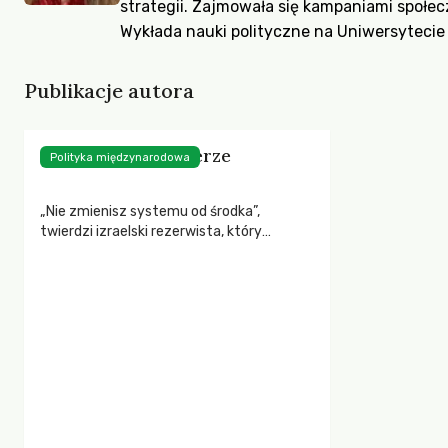
strategii. Zajmowała się kampaniami społec
Wykłada nauki polityczne na Uniwersytecie 
Publikacje autora
Obywatele i żołnierze
Polityka międzynarodowa
„Nie zmienisz systemu od środka”,
twierdzi izraelski rezerwista, który
odmówił udziału w operacji Protective
Edge. „Odmowa nie jest sposobem na to,
by zmieniać politykę”, przekonuje inny. Jak
izraelscy lewicowcy godzą role żołnierza i
obywatela?