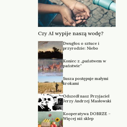
Czy AI wypije naszą wodę?
Dwugłos o sztuce i
przyrodzie: Niebo
Koniec z „państwem w
państwie”
Susza postępuje małymi
krokami
Odszedł nasz Przyjaciel
Jerzy Andrzej Masłowski
Kooperatywa DOBRZE –
Więcej niż sklep