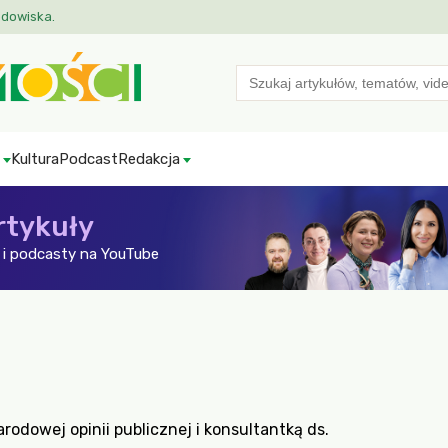
odowiska.
Search
for:
Kultura
Podcast
Redakcja
rtykuły
i podcasty na YouTube
rodowej opinii publicznej i konsultantką ds.