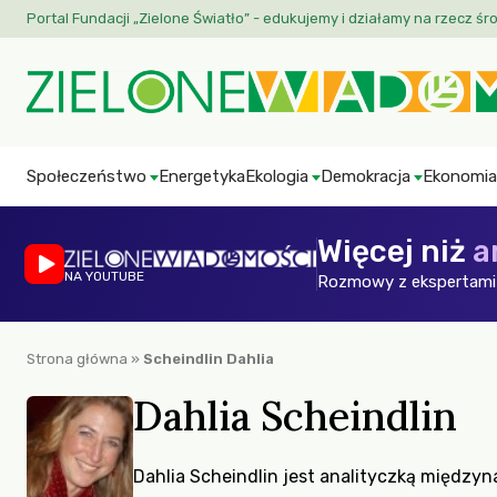
Portal Fundacji „Zielone Światło” - edukujemy i działamy na rzecz śr
Społeczeństwo
Energetyka
Ekologia
Demokracja
Ekonomia
Więcej niż
a
NA YOUTUBE
Rozmowy z ekspertami 
Strona główna
»
Scheindlin Dahlia
Dahlia Scheindlin
Dahlia Scheindlin jest analityczką międzyna