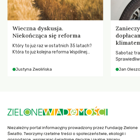
Wieczna dyskusja.
Zaniecz
Niekończąca się reforma
dopłaca
klimatem
Który to już raz w ostatnich 35 latach?
Która to już kolejna reforma Wspólnej
Sabotaż tra
Polityki Rolnej (WPR) mająca chronić
Sprawiedliw
rolników i odpowiadać na potrzeby
kwestia tego
Justyna Zwolińska
Jan Olesz
społeczne?
ponosi kons
ocieplenia.
Niezależny portal informacyjny prowadzony przez Fundację Zielone
Światło. Tworzymy rzetelne treści o społeczeństwie, ekologii i
gospodarce, wspierając świadome decyzje i realne zmiany.