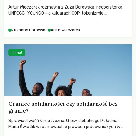
Artur Wieczorek rozmawia z Zuzą Borowską, negocjatorka
UNFCCC i YOUNGO – o kuluarach COP, tokenizmie,
różnorodności i nadziei pokładanej w ruchach klimatycznych
Zuzanna Borowska
Artur Wieczorek
Klimat
Granice solidarności czy solidarność bez
granic?
Sprawiedliwość klimatyczna. Głosy globalnego Południa –
Maria Świetlik w rozmowach o prawach pracowniczych w
czasach globalnych podziałów.