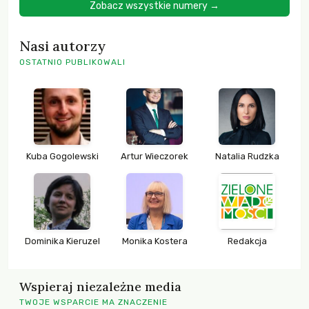
Zobacz wszystkie numery →
Nasi autorzy
OSTATNIO PUBLIKOWALI
Kuba Gogolewski
Artur Wieczorek
Natalia Rudzka
Dominika Kieruzel
Monika Kostera
Redakcja
Wspieraj niezależne media
TWOJE WSPARCIE MA ZNACZENIE