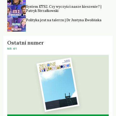
System ETS2. Czy wyczyści nasze kieszenie? |
Patryk Strzałkowski
Polityka jest na talerzu | Dr Justyna Zwolińska
Ostatni numer
NR 41