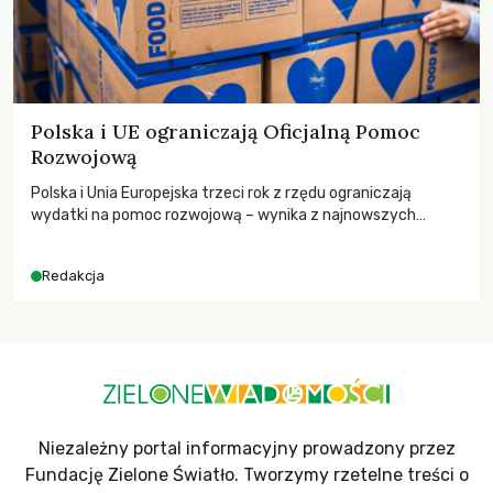
Polska i UE ograniczają Oficjalną Pomoc
Rozwojową
Polska i Unia Europejska trzeci rok z rzędu ograniczają
wydatki na pomoc rozwojową – wynika z najnowszych
danych OECD za 2025 rok. Spadki obejmują także wsparcie
dla krajów najbardziej potrzebujących, a globalnie
Redakcja
odnotowano największe tąpnięcie ODA w historii. Jakie będą
konsekwencje tych decyzji dla świata dotkniętego
kryzysami i ubóstwem?
Niezależny portal informacyjny prowadzony przez
Fundację Zielone Światło. Tworzymy rzetelne treści o