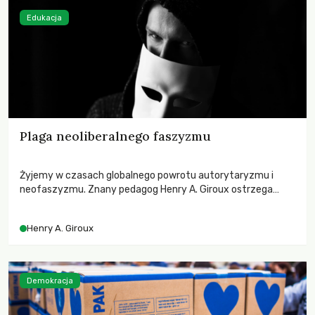
Edukacja
Plaga neoliberalnego faszyzmu
Żyjemy w czasach globalnego powrotu autorytaryzmu i
neofaszyzmu. Znany pedagog Henry A. Giroux ostrzega
przed korporacyjną tyranią niszczącą społeczeństwo. Czy
współczesne uniwersytety obronią swoją niezależność i
Henry A. Giroux
wychowają świadomych obywateli?
Demokracja