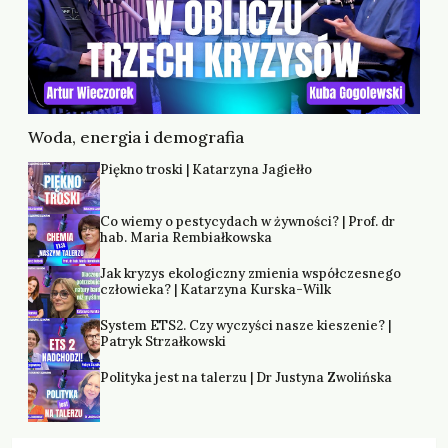
Woda, energia i demografia
Piękno troski | Katarzyna Jagiełło
Co wiemy o pestycydach w żywności? | Prof. dr
hab. Maria Rembiałkowska
Jak kryzys ekologiczny zmienia współczesnego
człowieka? | Katarzyna Kurska-Wilk
System ETS2. Czy wyczyści nasze kieszenie? |
Patryk Strzałkowski
Polityka jest na talerzu | Dr Justyna Zwolińska