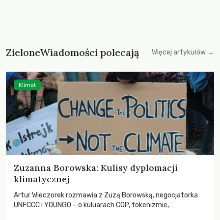
ZieloneWiadomości polecają
Więcej artykułów →
Klimat
Zuzanna Borowska: Kulisy dyplomacji
klimatycznej
Artur Wieczorek rozmawia z Zuzą Borowską, negocjatorka
UNFCCC i YOUNGO – o kuluarach COP, tokenizmie,
różnorodności i nadziei pokładanej w ruchach klimatycznych