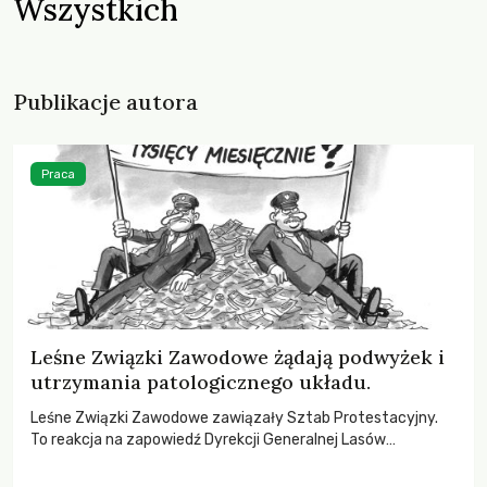
Wszystkich
Publikacje autora
Praca
Leśne Związki Zawodowe żądają podwyżek i
utrzymania patologicznego układu.
Leśne Związki Zawodowe zawiązały Sztab Protestacyjny.
To reakcja na zapowiedź Dyrekcji Generalnej Lasów
Państwowych o braku podwyżki stawki wyjściowej. Leśnicy
domagają się też utrzymania premii w wysokości 12 tys. PLN