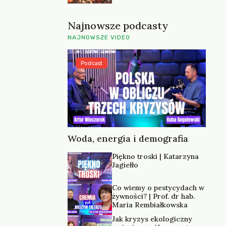
Najnowsze podcasty
NAJNOWSZE VIDEO
Podcast
Woda, energia i demografia
Piękno troski | Katarzyna
Jagiełło
Co wiemy o pestycydach w
żywności? | Prof. dr hab.
Maria Rembiałkowska
Jak kryzys ekologiczny