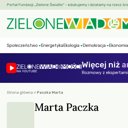
Portal Fundacji „Zielone Światło” - edukujemy i działamy na rzecz śr
Społeczeństwo
Energetyka
Ekologia
Demokracja
Ekonomia
Więcej niż
a
NA YOUTUBE
Rozmowy z ekspertami 
Strona główna
»
Paczka Marta
Marta Paczka