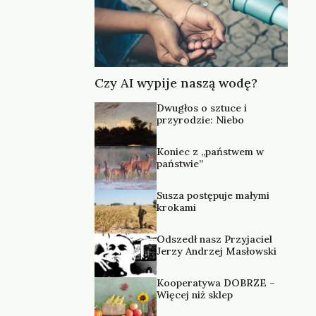
Czy AI wypije naszą wodę?
Dwugłos o sztuce i
przyrodzie: Niebo
Koniec z „państwem w
państwie”
Susza postępuje małymi
krokami
Odszedł nasz Przyjaciel
Jerzy Andrzej Masłowski
Kooperatywa DOBRZE –
Więcej niż sklep