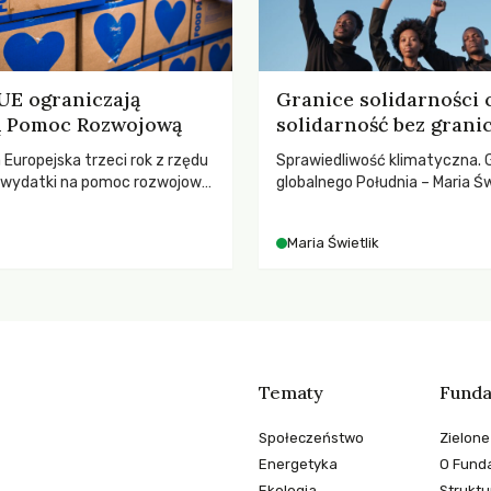
 UE ograniczają
Granice solidarności 
ną Pomoc Rozwojową
solidarność bez grani
a Europejska trzeci rok z rzędu
Sprawiedliwość klimatyczna. 
ą wydatki na pomoc rozwojową
globalnego Południa – Maria Św
 najnowszych danych OECD za
rozmowach o prawach pracow
padki obejmują także wsparcie
czasach globalnych podziałów
Maria Świetlik
ajbardziej potrzebujących, a
dnotowano największe
A w historii. Jakie będą
e tych decyzji dla świata
o kryzysami i ubóstwem?
Tematy
Funda
Społeczeństwo
Zielone
Energetyka
O Funda
Ekologia
Struktu