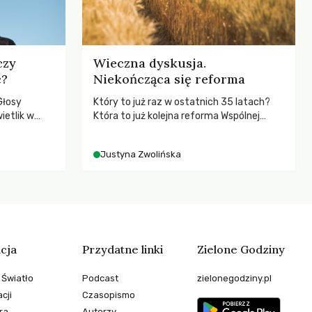
czy
Wieczna dyskusja.
c?
Niekończąca się reforma
Głosy
Który to już raz w ostatnich 35 latach?
ietlik w
Która to już kolejna reforma Wspólnej
niczych w
Polityki Rolnej (WPR) mająca chronić
.
rolników i odpowiadać na potrzeby
Justyna Zwolińska
społeczne?
cja
Przydatne linki
Zielone Godziny
 Światło
Podcast
zielonegodziny.pl
cji
Czasopismo
ra
Autorzy