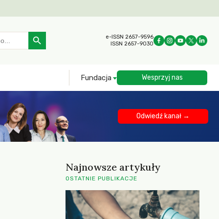
Search Button
e-ISSN 2657-9596
ISSN 2657-9030
Fundacja
Wesprzyj nas
Odwiedź kanał →
Najnowsze artykuły
OSTATNIE PUBLIKACJE