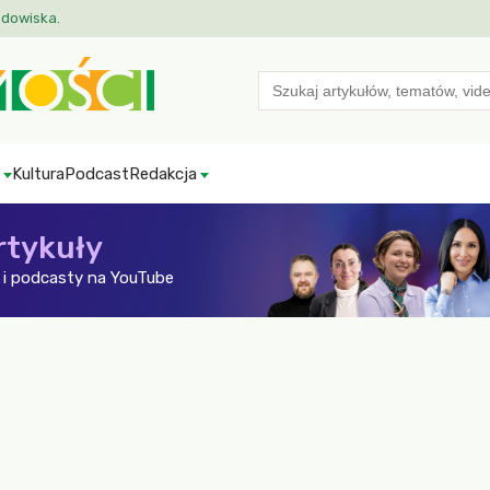
odowiska.
Search
for:
Kultura
Podcast
Redakcja
rtykuły
i podcasty na YouTube