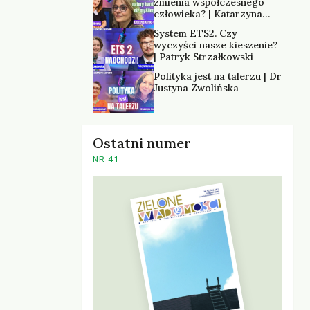
zmienia współczesnego
człowieka? | Katarzyna
Kurska-Wilk
System ETS2. Czy
wyczyści nasze kieszenie?
| Patryk Strzałkowski
Polityka jest na talerzu | Dr
Justyna Zwolińska
Ostatni numer
NR 41