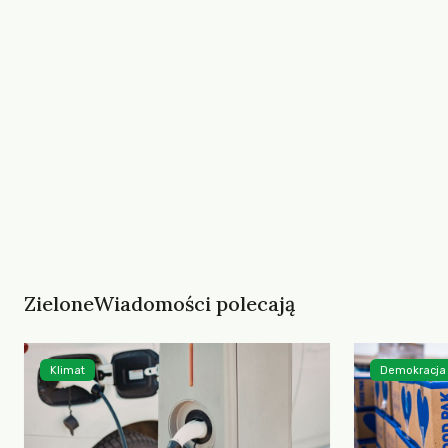
ZieloneWiadomości polecają
Klimat
Demokracja