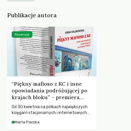
Publikacje autora
Recenzje
“Piękny mafioso z KC i inne
opowiadania podróżującej po
krajach bloku” – premiera
książki o “czasach słusznie
Od 30 kwietnia na półkach największych
minionych”
księgarń stacjonarnych i internetowych
dostępna jest najnowsza książka Anny
Marta Paczka
Kalinowskiej – “Piękny mafioso z KC i inne
opowiadania podróżującej po krajach