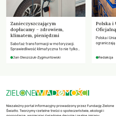
Zanieczyszczającym
Polska i
dopłacamy – zdrowiem,
Oficjal
klimatem, pieniędzmi
Polska i Uni
ograniczaj
Sabotaż transformacji w motoryzacji.
– wynika z
Sprawiedliwość klimatyczna to nie tylko
2025 rok. S
kwestia tego, kto emituje, a raczej – kto
Jan Oleszczuk-Zygmuntowski
Redakcja
dla krajów n
ponosi konsekwencje globalnego
globalnie o
ocieplenia.
tąpnięcie OD
konsekwencj
dotknięteg
Niezależny portal informacyjny prowadzony przez Fundację Zielone
Światło. Tworzymy rzetelne treści o społeczeństwie, ekologii i
gospodarce, wspierając świadome decyzje i realne zmiany.