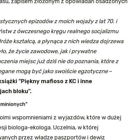
asu, zapisem złożonym z opowiadań osadzonych
stycznych epizodów z moich wojaży z lat 70. i
ństw z ówczesnego kręgu realnego socjalizmu
róże kształcą, a płynąca z nich wiedza dojrzewa
yło, że życie zawodowe, jak i prywatne
czenia miejsc już dziś nie do poznania, które z
egane mogą być jako swoiście egzotyczne
–
iążki “Piękny mafioso z KC i inne
jach bloku”.
 minionych”
swoimi wspomnieniami z wyjazdów, które w dużej
sji biologa-ekologa. Uczelnia, w której
anych przez władze paszportów i dewiz