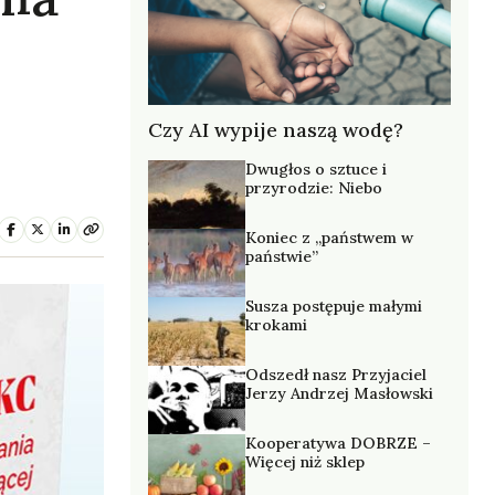
Czy AI wypije naszą wodę?
Dwugłos o sztuce i
przyrodzie: Niebo
Koniec z „państwem w
państwie”
Susza postępuje małymi
krokami
Odszedł nasz Przyjaciel
Jerzy Andrzej Masłowski
Kooperatywa DOBRZE –
Więcej niż sklep