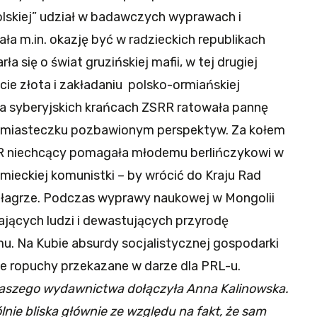
polskiej” udział w badawczych wyprawach i
ła m.in. okazję być w radzieckich republikach
rła się o świat gruzińskiej mafii, w tej drugiej
ie złota i zakładaniu polsko-ormiańskiej
 Na syberyjskich krańcach ZSRR ratowała pannę
w miasteczku pozbawionym perspektyw. Za kołem
SRR niechcący pomagała młodemu berlińczykowi w
iemieckiej komunistki – by wrócić do Kraju Rad
łagrze. Podczas wyprawy naukowej w Mongolii
jących ludzi i dewastujących przyrodę
u. Na Kubie absurdy socjalistycznej gospodarki
ne ropuchy przekazane w darze dla PRL-u.
 naszego wydawnictwa dołączyła Anna Kalinowska.
ólnie bliska głównie ze względu na fakt, że sam