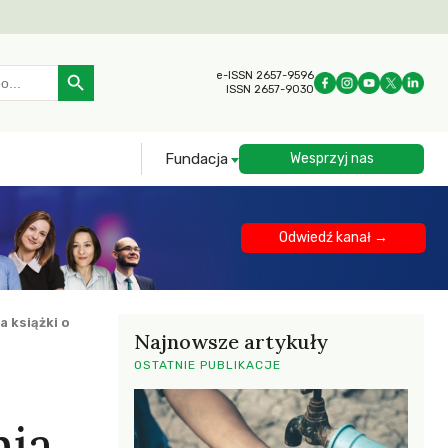
Search Button
e-ISSN 2657-9596
ISSN 2657-9030
Fundacja
Wesprzyj nas
Odwiedź kanał →
a książki o
Najnowsze artykuły
OSTATNIE PUBLIKACJE
nia