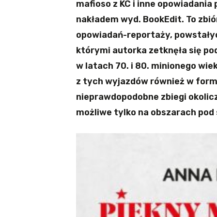
mafioso z KC i inne opowiadania 
nakładem wyd. BookEdit. To zbió
opowiadań-reportaży, powstałych
którymi autorka zetknęła się po
w latach 70. i 80. minionego wie
z tych wyjazdów również w for
nieprawdopodobne zbiegi okolicz
możliwe tylko na obszarach pod