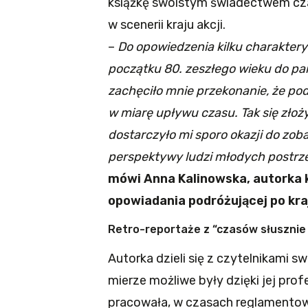
książkę swoistym świadectwem cz
w scenerii kraju akcji.
–
Do opowiedzenia kilku charaktery
początku 80. zeszłego wieku do pa
zachęciło mnie przekonanie, że pod
w miarę upływu czasu. Tak się złoż
dostarczyło mi sporo okazji do zoba
perspektywy ludzi młodych postrz
mówi Anna Kalinowska, autorka ks
opowiadania podróżującej po kra
Retro-reportaże z “czasów słusznie
Autorka dzieli się z czytelnikami 
mierze możliwe były dzięki jej profe
pracowała, w czasach reglamentow