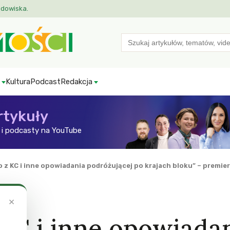
odowiska.
Search
for:
Kultura
Podcast
Redakcja
rtykuły
i podcasty na YouTube
 z KC i inne opowiadania podróżującej po krajach bloku” – premier
×
 KC i inne opowiada