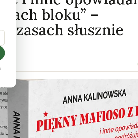
ajach bloku” –
 “czasach słusznie
o