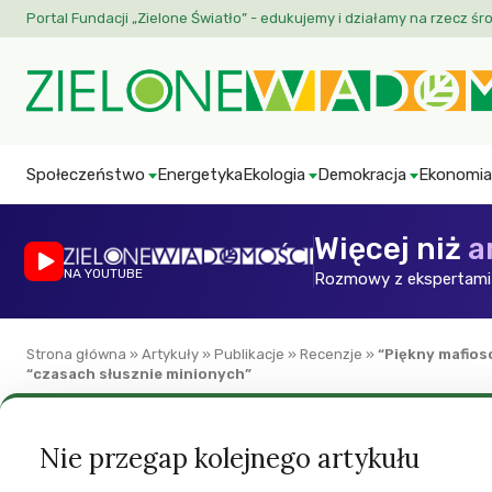
Portal Fundacji „Zielone Światło” - edukujemy i działamy na rzecz śr
Społeczeństwo
Energetyka
Ekologia
Demokracja
Ekonomia
Więcej niż
a
NA YOUTUBE
Rozmowy z ekspertami 
Strona główna
»
Artykuły
»
Publikacje
»
Recenzje
»
“Piękny mafioso
“czasach słusznie minionych”
Recenzje
Reportaze
Nie przegap kolejnego artykułu
“Piękny mafioso z