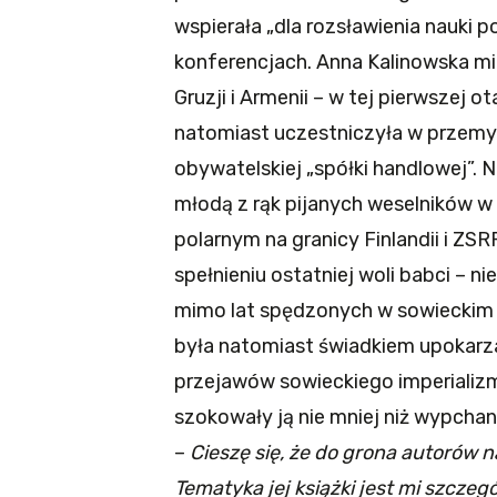
wspierała „dla rozsławienia nauki 
konferencjach. Anna Kalinowska mia
Gruzji i Armenii – w tej pierwszej ota
natomiast uczestniczyła w przemyc
obywatelskiej „spółki handlowej”.
młodą z rąk pijanych weselników 
polarnym na granicy Finlandii i Z
spełnieniu ostatniej woli babci – n
mimo lat spędzonych w sowieckim 
była natomiast świadkiem upokarza
przejawów sowieckiego imperializm
szokowały ją nie mniej niż wypcha
–
Cieszę się, że do grona autorów
Tematyka jej książki jest mi szczeg