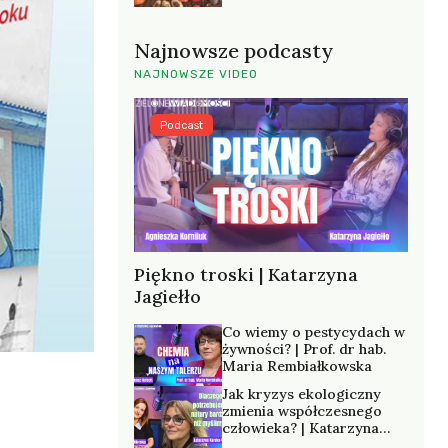
Najnowsze podcasty
NAJNOWSZE VIDEO
Podcast
Piękno troski | Katarzyna
Jagiełło
Co wiemy o pestycydach w
żywności? | Prof. dr hab.
Maria Rembiałkowska
Jak kryzys ekologiczny
zmienia współczesnego
człowieka? | Katarzyna
Kurska-Wilk