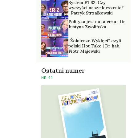
System ETS2. Czy
wyczyści nasze kieszenie?
| Patryk Strzałkowski
Polityka jest na talerzu | Dr
Justyna Zwolińska
„Żołnierze Wyklęci” czyli
polski Hot Take | Dr hab.
Piotr Majewski
Ostatni numer
NR 41