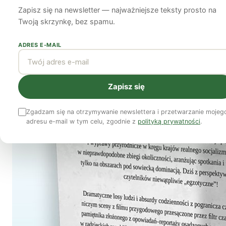
Zapisz się na newsletter — najważniejsze teksty prosto na
podróżującej po kr
Twoją skrzynkę, bez spamu.
premiera książki o
ADRES E-MAIL
minionych”
Zapisz się
Marta Paczka
8 maja 2023
4 min czytania
Zgadzam się na otrzymywanie newslettera i przetwarzanie mojeg
adresu e-mail w tym celu, zgodnie z
polityką prywatności
.