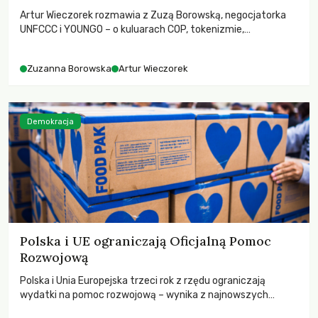
Artur Wieczorek rozmawia z Zuzą Borowską, negocjatorka
UNFCCC i YOUNGO – o kuluarach COP, tokenizmie,
różnorodności i nadziei pokładanej w ruchach klimatycznych
Zuzanna Borowska
Artur Wieczorek
Demokracja
Polska i UE ograniczają Oficjalną Pomoc
Rozwojową
Polska i Unia Europejska trzeci rok z rzędu ograniczają
wydatki na pomoc rozwojową – wynika z najnowszych
danych OECD za 2025 rok. Spadki obejmują także wsparcie