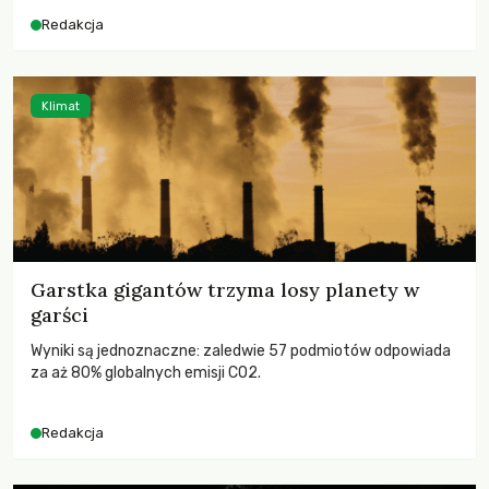
dla krajów najbardziej potrzebujących, a globalnie
Redakcja
odnotowano największe tąpnięcie ODA w historii. Jakie będą
konsekwencje tych decyzji dla świata dotkniętego
kryzysami i ubóstwem?
Klimat
Garstka gigantów trzyma losy planety w
garści
Wyniki są jednoznaczne: zaledwie 57 podmiotów odpowiada
za aż 80% globalnych emisji CO2.
Redakcja