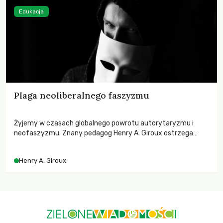
Edukacja
Plaga neoliberalnego faszyzmu
Żyjemy w czasach globalnego powrotu autorytaryzmu i
neofaszyzmu. Znany pedagog Henry A. Giroux ostrzega
przed korporacyjną tyranią niszczącą społeczeństwo. Czy
współczesne uniwersytety obronią swoją niezależność i
Henry A. Giroux
wychowają świadomych obywateli?