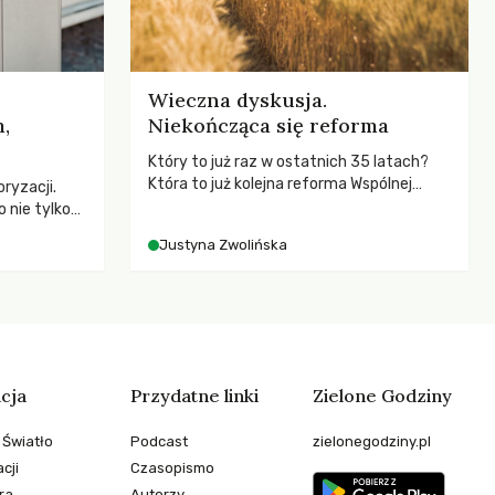
Wieczna dyskusja.
,
Niekończąca się reforma
Który to już raz w ostatnich 35 latach?
Która to już kolejna reforma Wspólnej
ryzacji.
Polityki Rolnej (WPR) mająca chronić
 nie tylko
rolników i odpowiadać na potrzeby
czej – kto
Justyna Zwolińska
społeczne?
go
cja
Przydatne linki
Zielone Godziny
 Światło
Podcast
zielonegodziny.pl
cji
Czasopismo
ra
Autorzy