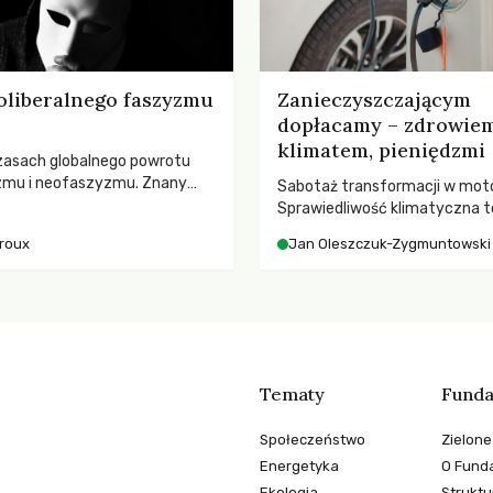
oliberalnego faszyzmu
Zanieczyszczającym
dopłacamy – zdrowiem
klimatem, pieniędzmi
zasach globalnego powrotu
zmu i neofaszyzmu. Znany
Sabotaż transformacji w moto
ry A. Giroux ostrzega przed
Sprawiedliwość klimatyczna to
ą tyranią niszczącą
kwestia tego, kto emituje, a ra
iroux
Jan Oleszczuk-Zygmuntowski
two. Czy współczesne
ponosi konsekwencje globalne
y obronią swoją niezależność i
ocieplenia.
świadomych obywateli?
Tematy
Funda
Społeczeństwo
Zielone
Energetyka
O Funda
Ekologia
Struktu