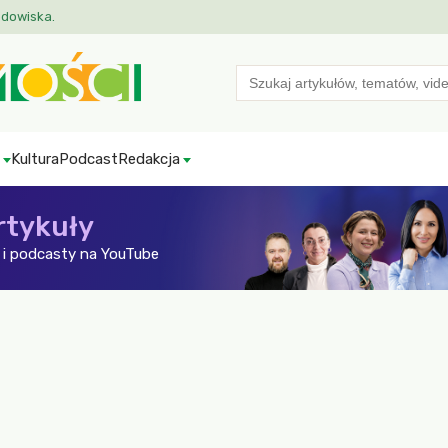
odowiska.
Search
for:
Kultura
Podcast
Redakcja
rtykuły
i podcasty na YouTube