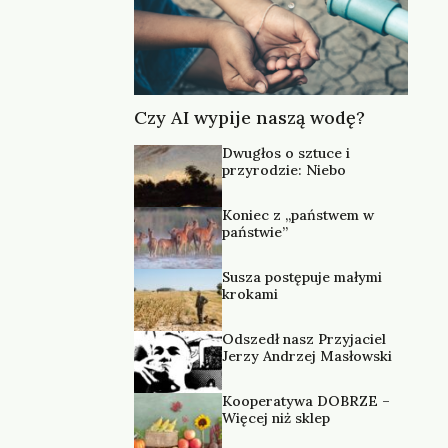
Czy AI wypije naszą wodę?
Dwugłos o sztuce i
przyrodzie: Niebo
Koniec z „państwem w
państwie”
Susza postępuje małymi
krokami
Odszedł nasz Przyjaciel
Jerzy Andrzej Masłowski
Kooperatywa DOBRZE –
Więcej niż sklep