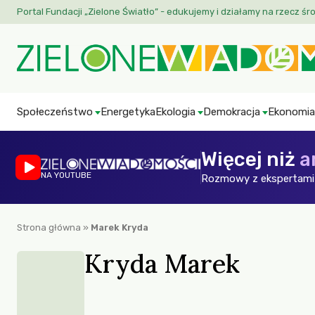
Portal Fundacji „Zielone Światło” - edukujemy i działamy na rzecz śr
Społeczeństwo
Energetyka
Ekologia
Demokracja
Ekonomia
Więcej niż
a
NA YOUTUBE
Rozmowy z ekspertami 
Strona główna
»
Marek Kryda
Kryda Marek