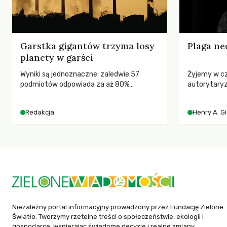
Garstka gigantów trzyma losy
Plaga ne
planety w garści
Wyniki są jednoznaczne: zaledwie 57
Żyjemy w c
podmiotów odpowiada za aż 80%
autorytary
globalnych emisji CO2.
pedagog Hen
korporacyjn
Redakcja
Henry A. G
społeczeńs
uniwersytet
wychowają 
Niezależny portal informacyjny prowadzony przez Fundację Zielone
Światło. Tworzymy rzetelne treści o społeczeństwie, ekologii i
gospodarce, wspierając świadome decyzje i realne zmiany.