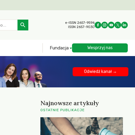
Search Button
e-ISSN 2657-9596
ISSN 2657-9030
Fundacja
Wesprzyj nas
Odwiedź kanał →
Najnowsze artykuły
OSTATNIE PUBLIKACJE