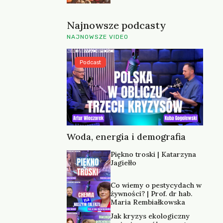
Najnowsze podcasty
NAJNOWSZE VIDEO
Podcast
Woda, energia i demografia
Piękno troski | Katarzyna
Jagiełło
Co wiemy o pestycydach w
żywności? | Prof. dr hab.
Maria Rembiałkowska
Jak kryzys ekologiczny