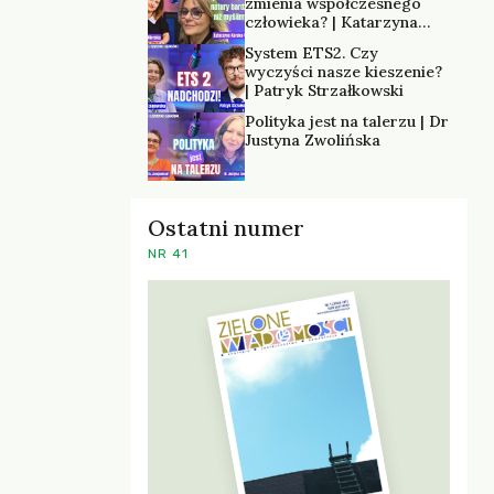
zmienia współczesnego
człowieka? | Katarzyna
Kurska-Wilk
System ETS2. Czy
wyczyści nasze kieszenie?
| Patryk Strzałkowski
Polityka jest na talerzu | Dr
Justyna Zwolińska
Ostatni numer
NR 41