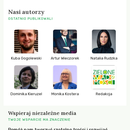
Nasi autorzy
OSTATNIO PUBLIKOWALI
Kuba Gogolewski
Artur Wieczorek
Natalia Rudzka
Dominika Kieruzel
Monika Kostera
Redakcja
Wspieraj niezależne media
TWOJE WSPARCIE MA ZNACZENIE
Pomóż nam tworzyć rzetelne treści i rozwijać