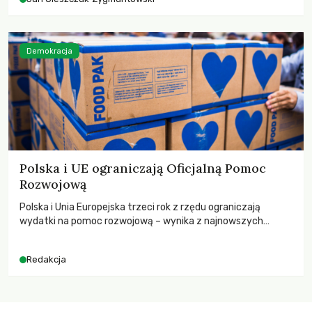
Demokracja
Polska i UE ograniczają Oficjalną Pomoc
Rozwojową
Polska i Unia Europejska trzeci rok z rzędu ograniczają
wydatki na pomoc rozwojową – wynika z najnowszych
danych OECD za 2025 rok. Spadki obejmują także wsparcie
dla krajów najbardziej potrzebujących, a globalnie
Redakcja
odnotowano największe tąpnięcie ODA w historii. Jakie będą
konsekwencje tych decyzji dla świata dotkniętego
kryzysami i ubóstwem?