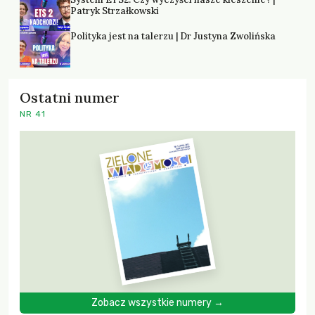
Patryk Strzałkowski
Polityka jest na talerzu | Dr Justyna Zwolińska
Ostatni numer
NR 41
Zobacz wszystkie numery →