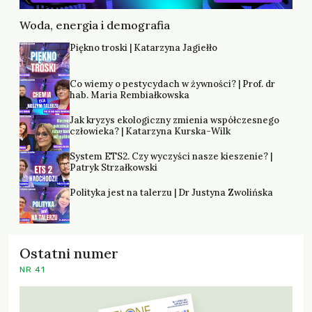
Woda, energia i demografia
Piękno troski | Katarzyna Jagiełło
Co wiemy o pestycydach w żywności? | Prof. dr
hab. Maria Rembiałkowska
Jak kryzys ekologiczny zmienia współczesnego
człowieka? | Katarzyna Kurska-Wilk
System ETS2. Czy wyczyści nasze kieszenie? |
Patryk Strzałkowski
Polityka jest na talerzu | Dr Justyna Zwolińska
Ostatni numer
NR 41