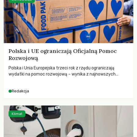
Polska i UE ograniczają Oficjalną Pomoc
Rozwojową
Polska i Unia Europejska trzeci rok z rzędu ograniczają
wydatki na pomoc rozwojową – wynika z najnowszych
danych OECD za 2025 rok. Spadki obejmują także wsparcie
dla krajów najbardziej potrzebujących, a globalnie
Redakcja
odnotowano największe tąpnięcie ODA w historii. Jakie będą
konsekwencje tych decyzji dla świata dotkniętego
kryzysami i ubóstwem?
Klimat