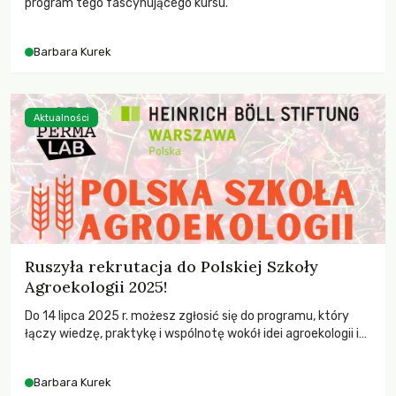
program tego fascynującego kursu.
Barbara Kurek
Aktualności
Ruszyła rekrutacja do Polskiej Szkoły
Agroekologii 2025!
Do 14 lipca 2025 r. możesz zgłosić się do programu, który
łączy wiedzę, praktykę i wspólnotę wokół idei agroekologii i
suwerenności żywnościowej. Polska Szkoła Agroekologii
(PSA) to bezpłatny program edukacyjny dla osób, które chcą
Barbara Kurek
działać na rzecz bardziej sprawiedliwego i ekologicznego