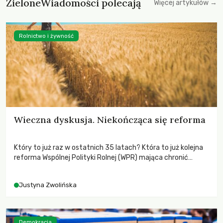
ZieloneWiadomości polecają
Więcej artykułów →
Rolnictwo i żywność
Wieczna dyskusja. Niekończąca się reforma
Który to już raz w ostatnich 35 latach? Która to już kolejna
reforma Wspólnej Polityki Rolnej (WPR) mająca chronić
rolników i odpowiadać na potrzeby społeczne?
Justyna Zwolińska
Demokracja