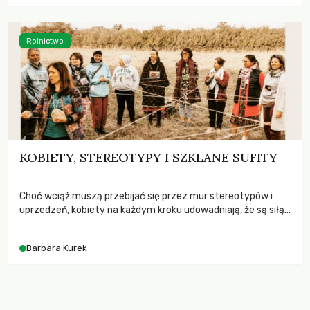
sposobu wytwarzania i dystrybuowania żywności – na wsi i
w mieście. Kiedy […]
Rolnictwo
KOBIETY, STEREOTYPY I SZKLANE SUFITY
Choć wciąż muszą przebijać się przez mur stereotypów i
uprzedzeń, kobiety na każdym kroku udowadniają, że są siłą
napędową zmiany. Ambitne, zaangażowane i pełne
determinacji – obalają mity, które od lat hamują ich rozwój.
Barbara Kurek
Czas spojrzeć poza utarte schematy i docenić prawdziwy
potencjał kobiet, który może zrewolucjonizować
społeczeństwo. Jaki byłby świat, w którym kobiety mają […]