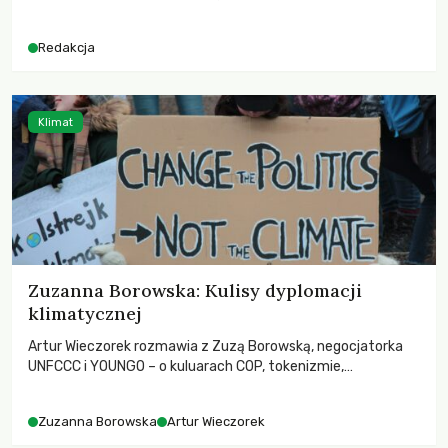
danych OECD za 2025 rok. Spadki obejmują także wsparcie
dla krajów najbardziej potrzebujących, a globalnie
Redakcja
odnotowano największe tąpnięcie ODA w historii. Jakie będą
konsekwencje tych decyzji dla świata dotkniętego
kryzysami i ubóstwem?
Klimat
Zuzanna Borowska: Kulisy dyplomacji
klimatycznej
Artur Wieczorek rozmawia z Zuzą Borowską, negocjatorka
UNFCCC i YOUNGO – o kuluarach COP, tokenizmie,
różnorodności i nadziei pokładanej w ruchach klimatycznych
Zuzanna Borowska
Artur Wieczorek