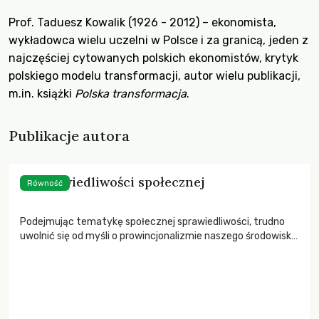
Prof. Taduesz Kowalik (1926 - 2012) – ekonomista,
wykładowca wielu uczelni w Polsce i za granicą, jeden z
najczęściej cytowanych polskich ekonomistów, krytyk
polskiego modelu transformacji, autor wielu publikacji,
m.in. książki
Polska transformacja
.
Publikacje autora
O sprawiedliwości społecznej
Równość
Podejmując tematykę społecznej sprawiedliwości, trudno
uwolnić się od myśli o prowincjonalizmie naszego środowiska
ekonomicznego, a może i nauk społecznych w ogóle.
Brytyjscy uczeni A.B. Atkinson i J. Micklewright w 1992 r.
zarzucili ekonomistom krajów postkomunistycznych
obojętność wobec problematyki podziału dochodu
narodowego. I tak już pozostało.