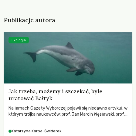
Publikacje autora
Ekologia
Jak trzeba, możemy i szczekać, byle
uratować Bałtyk
Na łamach Gazety Wyborczej pojawił się niedawno artykuł, w
którym trójka naukowców: prof. Jan Marcin Węsławski, prof.
Tomasz Linkowski i prof. Lech Stempniewicz podważają
działania organizacji społecznych na rzecz ochrony Morza
Katarzyna Karpa-Świderek
Bałtyckiego.