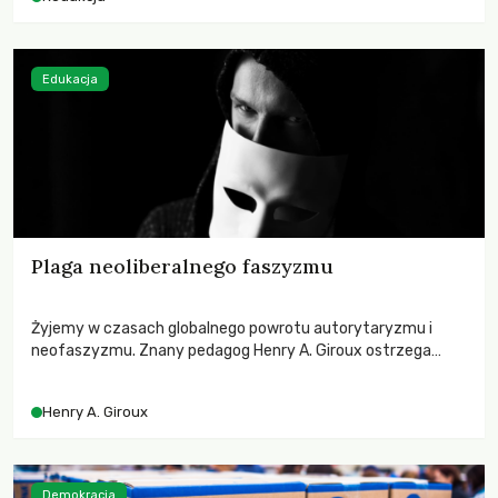
Edukacja
Plaga neoliberalnego faszyzmu
Żyjemy w czasach globalnego powrotu autorytaryzmu i
neofaszyzmu. Znany pedagog Henry A. Giroux ostrzega
przed korporacyjną tyranią niszczącą społeczeństwo. Czy
współczesne uniwersytety obronią swoją niezależność i
Henry A. Giroux
wychowają świadomych obywateli?
Demokracja