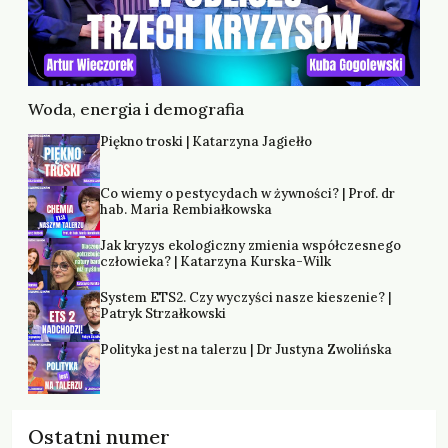
Woda, energia i demografia
Piękno troski | Katarzyna Jagiełło
Co wiemy o pestycydach w żywności? | Prof. dr
hab. Maria Rembiałkowska
Jak kryzys ekologiczny zmienia współczesnego
człowieka? | Katarzyna Kurska-Wilk
System ETS2. Czy wyczyści nasze kieszenie? |
Patryk Strzałkowski
Polityka jest na talerzu | Dr Justyna Zwolińska
Ostatni numer