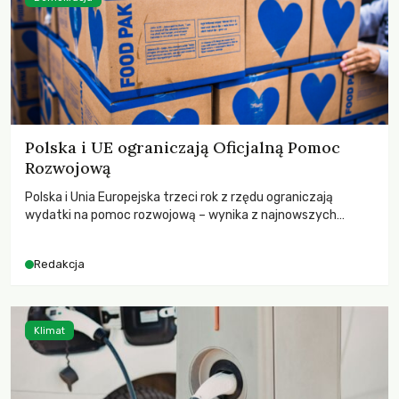
Polska i UE ograniczają Oficjalną Pomoc
Rozwojową
Polska i Unia Europejska trzeci rok z rzędu ograniczają
wydatki na pomoc rozwojową – wynika z najnowszych
danych OECD za 2025 rok. Spadki obejmują także wsparcie
dla krajów najbardziej potrzebujących, a globalnie
Redakcja
odnotowano największe tąpnięcie ODA w historii. Jakie będą
konsekwencje tych decyzji dla świata dotkniętego
kryzysami i ubóstwem?
Klimat