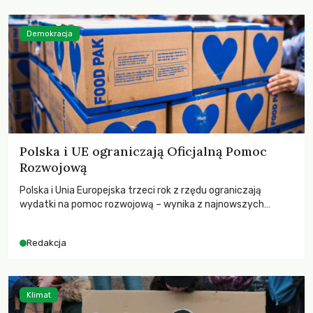
Demokracja
Polska i UE ograniczają Oficjalną Pomoc
Rozwojową
Polska i Unia Europejska trzeci rok z rzędu ograniczają
wydatki na pomoc rozwojową – wynika z najnowszych
danych OECD za 2025 rok. Spadki obejmują także wsparcie
dla krajów najbardziej potrzebujących, a globalnie
Redakcja
odnotowano największe tąpnięcie ODA w historii. Jakie będą
konsekwencje tych decyzji dla świata dotkniętego
kryzysami i ubóstwem?
Klimat