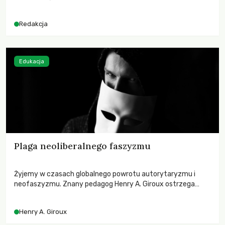
Redakcja
Edukacja
Plaga neoliberalnego faszyzmu
Żyjemy w czasach globalnego powrotu autorytaryzmu i
neofaszyzmu. Znany pedagog Henry A. Giroux ostrzega
przed korporacyjną tyranią niszczącą społeczeństwo. Czy
współczesne uniwersytety obronią swoją niezależność i
Henry A. Giroux
wychowają świadomych obywateli?