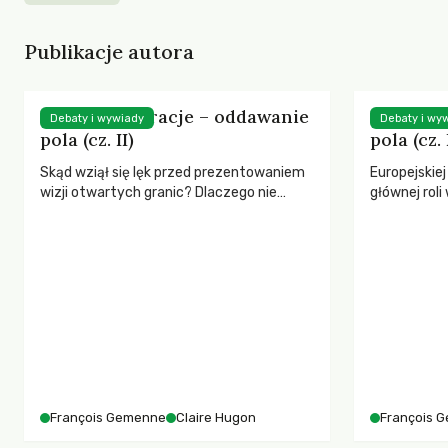
Publikacje autora
Lewica i migracje – oddawanie
Lewica i
Debaty i wywiady
Debaty i wy
pola (cz. II)
pola (cz. 
Skąd wziął się lęk przed prezentowaniem
Europejskiej
wizji otwartych granic? Dlaczego nie
głównej rol
muszą oznaczać wielkich fal migracji?
humanitarn
Druga część rozmowy o przyszłości
uchodźczeg
Europy.
François Gemenne
Claire Hugon
François 