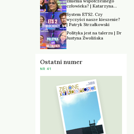
zmienia współczesnego
człowieka? | Katarzyna
Kurska-Wilk
System ETS2. Czy
wyczyści nasze kieszenie?
| Patryk Strzałkowski
Polityka jest na talerzu | Dr
Justyna Zwolińska
Ostatni numer
NR 41