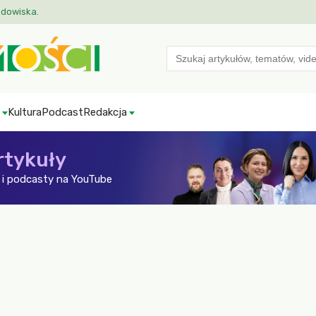
odowiska.
Search
for:
Kultura
Podcast
Redakcja
rtykuły
i podcasty na YouTube