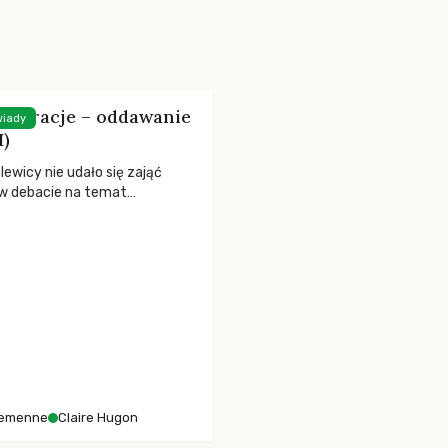
 migracje – oddawanie
wiady
I)
 lewicy nie udało się zająć
i w debacie na temat
ych rozwiązań kryzysu
o.
Gemenne
Claire Hugon