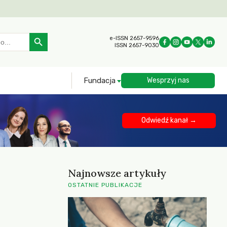
Search Button
e-ISSN 2657-9596
ISSN 2657-9030
Fundacja
Wesprzyj nas
Odwiedź kanał →
Najnowsze artykuły
OSTATNIE PUBLIKACJE