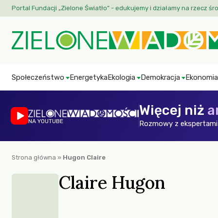
Portal Fundacji „Zielone Światło” - edukujemy i działamy na rzecz śr
Społeczeństwo
Energetyka
Ekologia
Demokracja
Ekonomia
Więcej niż
a
NA YOUTUBE
Rozmowy z ekspertami 
Strona główna
»
Hugon Claire
Claire Hugon