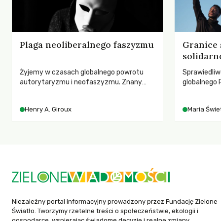
Plaga neoliberalnego faszyzmu
Granice 
solidarn
Żyjemy w czasach globalnego powrotu
Sprawiedliw
autorytaryzmu i neofaszyzmu. Znany
globalnego P
pedagog Henry A. Giroux ostrzega przed
rozmowach 
korporacyjną tyranią niszczącą
czasach glo
Henry A. Giroux
Maria Świet
społeczeństwo. Czy współczesne
uniwersytety obronią swoją niezależność i
wychowają świadomych obywateli?
Niezależny portal informacyjny prowadzony przez Fundację Zielone
Światło. Tworzymy rzetelne treści o społeczeństwie, ekologii i
gospodarce, wspierając świadome decyzje i realne zmiany.