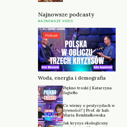
Najnowsze podcasty
NAJNOWSZE VIDEO
Podcast
Woda, energia i demografia
Piękno troski | Katarzyna
Jagiełło
Co wiemy o pestycydach w
żywności? | Prof. dr hab.
Maria Rembiałkowska
Jak kryzys ekologiczny