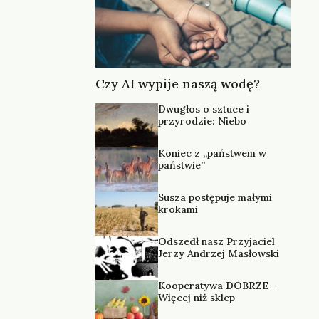
Czy AI wypije naszą wodę?
Dwugłos o sztuce i
przyrodzie: Niebo
Koniec z „państwem w
państwie”
Susza postępuje małymi
krokami
Odszedł nasz Przyjaciel
Jerzy Andrzej Masłowski
Kooperatywa DOBRZE –
Więcej niż sklep