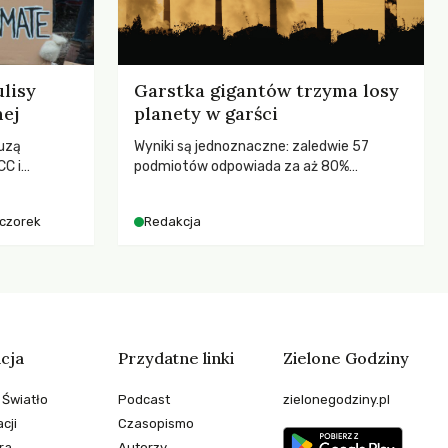
lisy
Garstka gigantów trzyma losy
nej
planety w garści
uzą
Wyniki są jednoznaczne: zaledwie 57
C i
podmiotów odpowiada za aż 80%
kenizmie,
globalnych emisji CO2.
anej w
eczorek
Redakcja
cja
Przydatne linki
Zielone Godziny
 Światło
Podcast
zielonegodziny.pl
cji
Czasopismo
ra
Autorzy