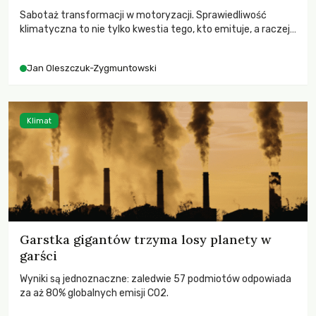
Sabotaż transformacji w motoryzacji. Sprawiedliwość
klimatyczna to nie tylko kwestia tego, kto emituje, a raczej
– kto ponosi konsekwencje globalnego ocieplenia.
Jan Oleszczuk-Zygmuntowski
Klimat
Garstka gigantów trzyma losy planety w
garści
Wyniki są jednoznaczne: zaledwie 57 podmiotów odpowiada
za aż 80% globalnych emisji CO2.