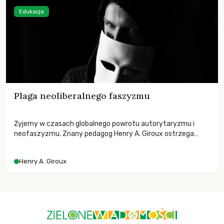
Edukacja
Plaga neoliberalnego faszyzmu
Żyjemy w czasach globalnego powrotu autorytaryzmu i
neofaszyzmu. Znany pedagog Henry A. Giroux ostrzega
przed korporacyjną tyranią niszczącą społeczeństwo. Czy
współczesne uniwersytety obronią swoją niezależność i
Henry A. Giroux
wychowają świadomych obywateli?