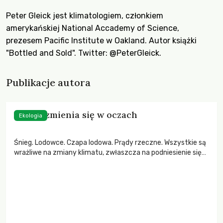
Peter Gleick jest klimatologiem, członkiem
amerykańskiej National Accademy of Science,
prezesem
Pacific Institute
w Oakland. Autor książki
"Bottled and Sold". Twitter:
@PeterGleick
.
Publikacje autora
Klimat zmienia się w oczach
Ekologia
Śnieg. Lodowce. Czapa lodowa. Prądy rzeczne. Wszystkie są
wrażliwe na zmiany klimatu, zwłaszcza na podniesienie się
średniej temperatury. To nie jest tylko teoria. To
obserwowalny fakt.