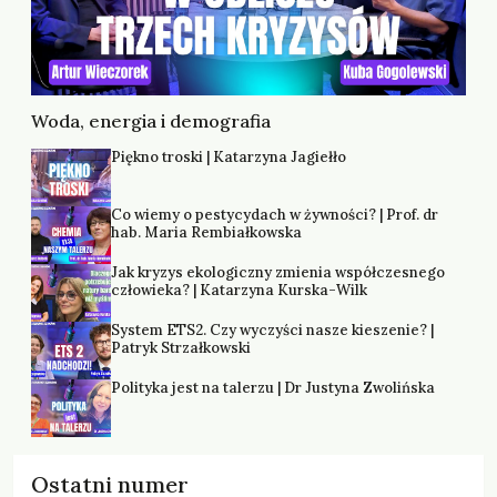
Woda, energia i demografia
Piękno troski | Katarzyna Jagiełło
Co wiemy o pestycydach w żywności? | Prof. dr
hab. Maria Rembiałkowska
Jak kryzys ekologiczny zmienia współczesnego
człowieka? | Katarzyna Kurska-Wilk
System ETS2. Czy wyczyści nasze kieszenie? |
Patryk Strzałkowski
Polityka jest na talerzu | Dr Justyna Zwolińska
Ostatni numer