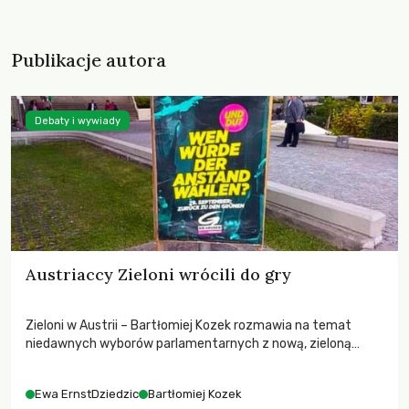
Publikacje autora
Debaty i wywiady
Austriaccy Zieloni wrócili do gry
Zieloni w Austrii – Bartłomiej Kozek rozmawia na temat
niedawnych wyborów parlamentarnych z nową, zieloną
posłanką, Ewą Ernst-Dziedzic.
Ewa ErnstDziedzic
Bartłomiej Kozek