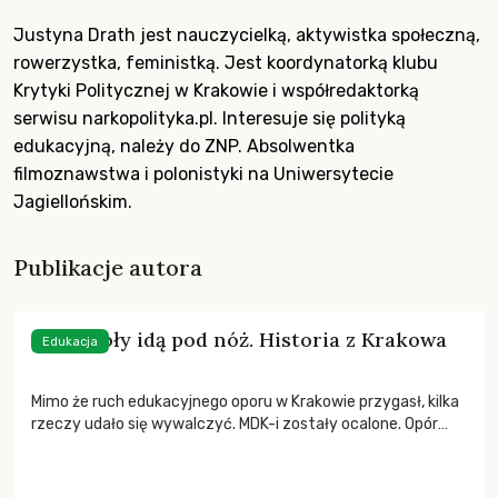
Justyna Drath jest nauczycielką, aktywistka społeczną,
rowerzystka, feministką. Jest koordynatorką klubu
Krytyki Politycznej w Krakowie i współredaktorką
serwisu
narkopolityka.pl
. Interesuje się polityką
edukacyjną, należy do ZNP. Absolwentka
filmoznawstwa i polonistyki na Uniwersytecie
Jagiellońskim.
Publikacje autora
Jak szkoły idą pod nóż. Historia z Krakowa
Edukacja
Mimo że ruch edukacyjnego oporu w Krakowie przygasł, kilka
rzeczy udało się wywalczyć. MDK-i zostały ocalone. Opór
przed prywatyzacją stołówek jest wciąż ogromny.
Tymczasem miasto szykuje kolejną listę szkół do likwidacji…