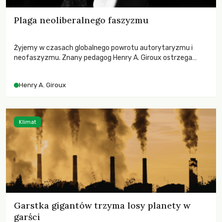
Plaga neoliberalnego faszyzmu
Żyjemy w czasach globalnego powrotu autorytaryzmu i
neofaszyzmu. Znany pedagog Henry A. Giroux ostrzega
przed korporacyjną tyranią niszczącą społeczeństwo. Czy
współczesne uniwersytety obronią swoją niezależność i
Henry A. Giroux
wychowają świadomych obywateli?
Klimat
Garstka gigantów trzyma losy planety w
garści