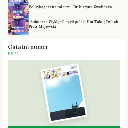
Polityka jest na talerzu | Dr Justyna Zwolińska
„Żołnierze Wyklęci” czyli polski Hot Take | Dr hab.
Piotr Majewski
Ostatni numer
NR 41