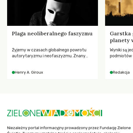
Plaga neoliberalnego faszyzmu
Garstka 
planety 
Żyjemy w czasach globalnego powrotu
Wyniki są j
autorytaryzmu i neofaszyzmu. Znany
podmiotów 
pedagog Henry A. Giroux ostrzega przed
globalnych e
korporacyjną tyranią niszczącą
Henry A. Giroux
Redakcja
społeczeństwo. Czy współczesne
uniwersytety obronią swoją niezależność i
wychowają świadomych obywateli?
Niezależny portal informacyjny prowadzony przez Fundację Zielone