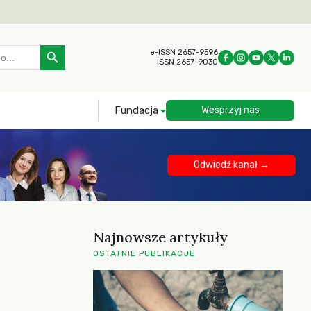
Search Button
e-ISSN 2657-9596
ISSN 2657-9030
Fundacja
Wesprzyj nas
Odwiedź kanał →
Najnowsze artykuły
OSTATNIE PUBLIKACJE