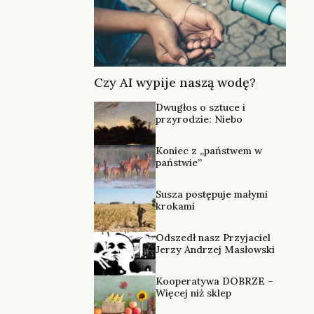
Czy AI wypije naszą wodę?
Dwugłos o sztuce i
przyrodzie: Niebo
Koniec z „państwem w
państwie”
Susza postępuje małymi
krokami
Odszedł nasz Przyjaciel
Jerzy Andrzej Masłowski
Kooperatywa DOBRZE –
Więcej niż sklep