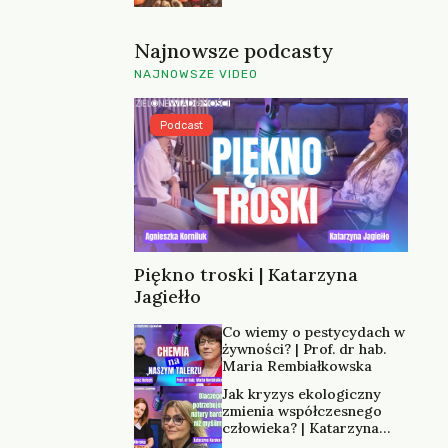
Najnowsze podcasty
NAJNOWSZE VIDEO
Podcast
Piękno troski | Katarzyna
Jagiełło
Co wiemy o pestycydach w
żywności? | Prof. dr hab.
Maria Rembiałkowska
Jak kryzys ekologiczny
zmienia współczesnego
człowieka? | Katarzyna
Kurska-Wilk