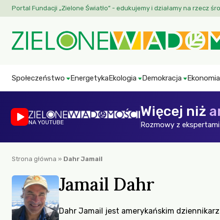
Portal Fundacji „Zielone Światło” - edukujemy i działamy na rzecz śr
Społeczeństwo
Energetyka
Ekologia
Demokracja
Ekonomia
Więcej niż
a
NA YOUTUBE
Rozmowy z ekspertami 
Strona główna
»
Dahr Jamail
Jamail Dahr
Dahr Jamail jest amerykańskim dziennikarz