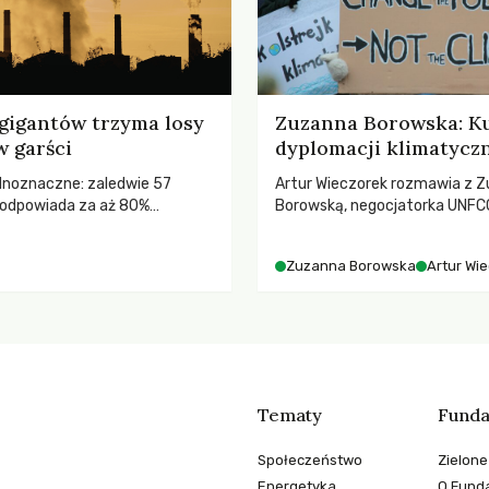
gigantów trzyma losy
Zuzanna Borowska: Ku
w garści
dyplomacji klimatycz
ednoznaczne: zaledwie 57
Artur Wieczorek rozmawia z Z
odpowiada za aż 80%
Borowską, negocjatorka UNFCC
misji CO2.
YOUNGO – o kuluarach COP, to
różnorodności i nadziei pokład
Zuzanna Borowska
Artur Wi
ruchach klimatycznych
Tematy
Funda
Społeczeństwo
Zielone
Energetyka
O Funda