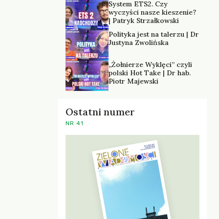
System ETS2. Czy
wyczyści nasze kieszenie?
| Patryk Strzałkowski
Polityka jest na talerzu | Dr
Justyna Zwolińska
„Żołnierze Wyklęci” czyli
polski Hot Take | Dr hab.
Piotr Majewski
Ostatni numer
NR 41