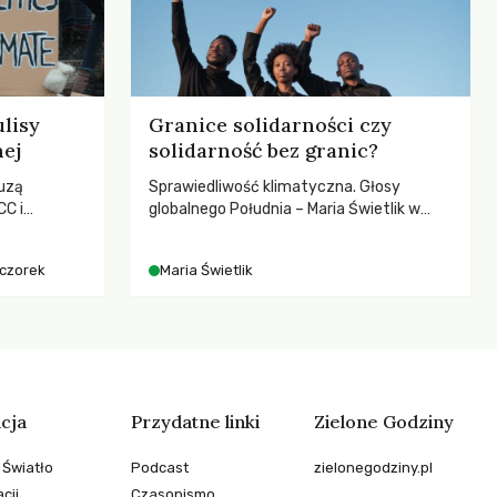
lisy
Granice solidarności czy
nej
solidarność bez granic?
uzą
Sprawiedliwość klimatyczna. Głosy
C i
globalnego Południa – Maria Świetlik w
kenizmie,
rozmowach o prawach pracowniczych w
anej w
czasach globalnych podziałów.
eczorek
Maria Świetlik
cja
Przydatne linki
Zielone Godziny
 Światło
Podcast
zielonegodziny.pl
cji
Czasopismo