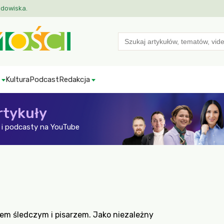
odowiska.
Search
for:
Kultura
Podcast
Redakcja
rtykuły
i podcasty na YouTube
em śledczym i pisarzem. Jako niezależny