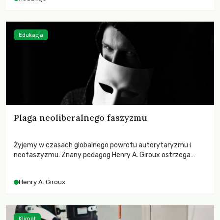
odnotowano największe tąpnięcie ODA w historii. Jakie będą
konsekwencje tych decyzji dla świata dotkniętego
kryzysami i ubóstwem?
Edukacja
Plaga neoliberalnego faszyzmu
Żyjemy w czasach globalnego powrotu autorytaryzmu i
neofaszyzmu. Znany pedagog Henry A. Giroux ostrzega
przed korporacyjną tyranią niszczącą społeczeństwo. Czy
współczesne uniwersytety obronią swoją niezależność i
Henry A. Giroux
wychowają świadomych obywateli?
Klimat