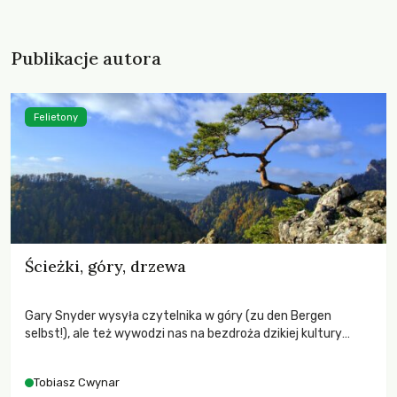
Publikacje autora
Felietony
Ścieżki, góry, drzewa
Gary Snyder wysyła czytelnika w góry (zu den Bergen
selbst!), ale też wywodzi nas na bezdroża dzikiej kultury
mitu, podania i legendy – poza rubieże świata, który człowiek
czyni sobie poddanym, poza królestwo słońca, upraw, i liczb.
Tobiasz Cwynar