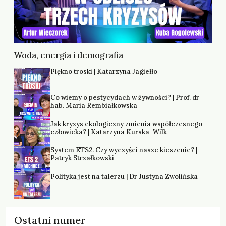
Woda, energia i demografia
Piękno troski | Katarzyna Jagiełło
Co wiemy o pestycydach w żywności? | Prof. dr
hab. Maria Rembiałkowska
Jak kryzys ekologiczny zmienia współczesnego
człowieka? | Katarzyna Kurska-Wilk
System ETS2. Czy wyczyści nasze kieszenie? |
Patryk Strzałkowski
Polityka jest na talerzu | Dr Justyna Zwolińska
Ostatni numer