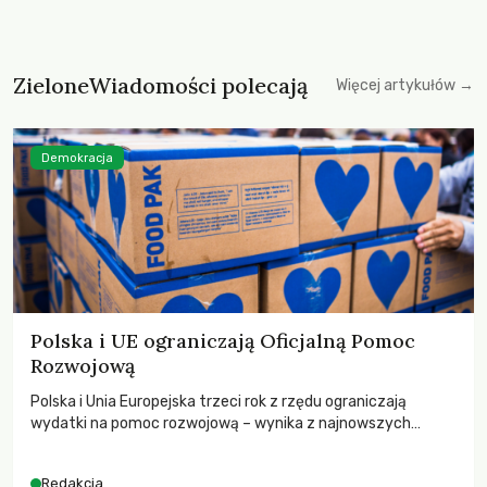
ZieloneWiadomości polecają
Więcej artykułów →
Demokracja
Polska i UE ograniczają Oficjalną Pomoc
Rozwojową
Polska i Unia Europejska trzeci rok z rzędu ograniczają
wydatki na pomoc rozwojową – wynika z najnowszych
danych OECD za 2025 rok. Spadki obejmują także wsparcie
dla krajów najbardziej potrzebujących, a globalnie
Redakcja