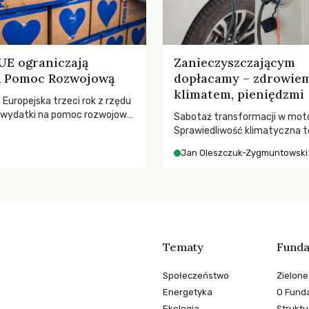
 UE ograniczają
Zanieczyszczającym
ną Pomoc Rozwojową
dopłacamy – zdrowiem
klimatem, pieniędzmi
a Europejska trzeci rok z rzędu
ą wydatki na pomoc rozwojową
Sabotaż transformacji w moto
 najnowszych danych OECD za
Sprawiedliwość klimatyczna to
padki obejmują także wsparcie
kwestia tego, kto emituje, a ra
Jan Oleszczuk-Zygmuntowski
ajbardziej potrzebujących, a
ponosi konsekwencje globalne
dnotowano największe
ocieplenia.
A w historii. Jakie będą
e tych decyzji dla świata
o kryzysami i ubóstwem?
Tematy
Funda
Społeczeństwo
Zielone
Energetyka
O Funda
Ekologia
Struktu