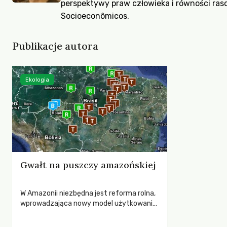
perspektywy praw człowieka i równości ras
Socioeconômicos
.
Publikacje autora
Ekologia
Gwałt na puszczy amazońskiej
W Amazonii niezbędna jest reforma rolna,
wprowadzająca nowy model użytkowania
ziemi i surowców. Taka reforma mogłaby
oprzeć się na zrównoważonej eksploatacji