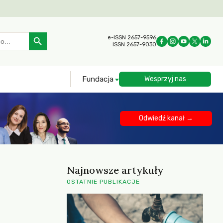
Search Button
e-ISSN 2657-9596
ISSN 2657-9030
Fundacja
Wesprzyj nas
Odwiedź kanał →
Najnowsze artykuły
OSTATNIE PUBLIKACJE