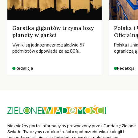
Garstka gigantów trzyma losy
Polska i
planety w garści
Oficjal
Wyniki są jednoznaczne: zaledwie 57
Polska i Uni
podmiotów odpowiada za aż 80%
ograniczaj
globalnych emisji CO2.
– wynika z
2025 rok. S
Redakcja
Redakcja
dla krajów n
globalnie o
tąpnięcie OD
konsekwencj
dotknięteg
Niezależny portal informacyjny prowadzony przez Fundację Zielone
Światło. Tworzymy rzetelne treści o społeczeństwie, ekologii i
gospodarce, wspierając świadome decyzje i realne zmiany.