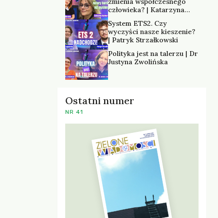
zmienia współczesnego
człowieka? | Katarzyna
Kurska-Wilk
System ETS2. Czy
wyczyści nasze kieszenie?
| Patryk Strzałkowski
Polityka jest na talerzu | Dr
Justyna Zwolińska
Ostatni numer
NR 41