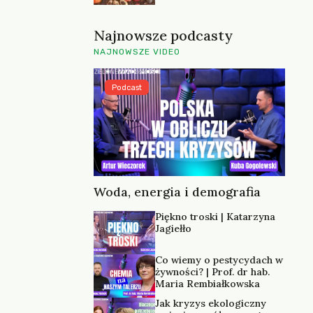
Najnowsze podcasty
NAJNOWSZE VIDEO
Podcast
Woda, energia i demografia
Piękno troski | Katarzyna
Jagiełło
Co wiemy o pestycydach w
żywności? | Prof. dr hab.
Maria Rembiałkowska
Jak kryzys ekologiczny