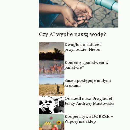
Czy AI wypije naszą wodę?
Dwugłos o sztuce i
przyrodzie: Niebo
Koniec z „państwem w
państwie”
Susza postępuje małymi
krokami
Odszedł nasz Przyjaciel
Jerzy Andrzej Masłowski
Kooperatywa DOBRZE –
Więcej niż sklep