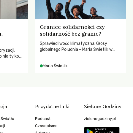
Granice solidarności czy
,
solidarność bez granic?
Sprawiedliwość klimatyczna. Głosy
globalnego Południa – Maria Świetlik w
ryzacji.
rozmowach o prawach pracowniczych w
 nie tylko
czasach globalnych podziałów.
czej – kto
Maria Świetlik
go
cja
Przydatne linki
Zielone Godziny
 Światło
Podcast
zielonegodziny.pl
cji
Czasopismo
ra
Autorzy