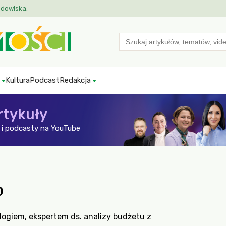
odowiska.
Search
for:
Kultura
Podcast
Redakcja
rtykuły
i podcasty na YouTube
o
ologiem, ekspertem ds. analizy budżetu z