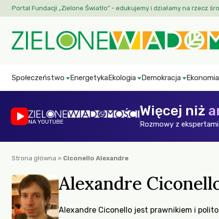
Portal Fundacji „Zielone Światło” - edukujemy i działamy na rzecz śr
Społeczeństwo
Energetyka
Ekologia
Demokracja
Ekonomia
Więcej niż
a
NA YOUTUBE
Rozmowy z ekspertami 
Strona główna
»
Ciconello Alexandre
Alexandre Ciconell
Alexandre Ciconello jest prawnikiem i polit