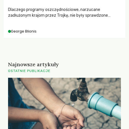
Dlaczego programy oszczędnościowe, narzucane
zadłużonym krajom przez Trojkę, nie były sprawdzone
zgodnie z wymogami unijnego prawa, nakazującego ocenić
ich strategiczne oddziaływanie na środowisko?
George Blionis
Najnowsze artykuły
OSTATNIE PUBLIKACJE