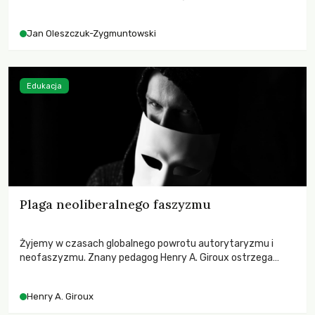
– kto ponosi konsekwencje globalnego ocieplenia.
Jan Oleszczuk-Zygmuntowski
Edukacja
Plaga neoliberalnego faszyzmu
Żyjemy w czasach globalnego powrotu autorytaryzmu i
neofaszyzmu. Znany pedagog Henry A. Giroux ostrzega
przed korporacyjną tyranią niszczącą społeczeństwo. Czy
współczesne uniwersytety obronią swoją niezależność i
Henry A. Giroux
wychowają świadomych obywateli?