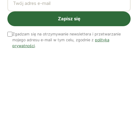
procesów, których przeszłość sięga początków
współczesnej kosmologii, ani nawet jako na
Zapisz się
konsekwencję uprzemysłowienia, ale jako efekt
Wielkiego Przyspieszenia. Mowa tu o zjawisku, łączącym
Zgadzam się na otrzymywanie newslettera i przetwarzanie
w sobie łatwość w dostępie do energii z ropy,
mojego adresu e-mail w tym celu, zgodnie z
polityką
prywatności
.
stworzenie technosfery, opartej na indywidualnej
mobilności i masowej konsumpcji, a także instytucji
państwa opiekuńczego funkcjonujących dzięki
mierzeniu i wzrostowi PKB. Jego cechy
charakterystyczne – ropociągi, lotniska czy
nieruchomości – wskazują na to, że jest on
kontrolowany przez ekonomiczną i technologiczną elitę,
skupiającą się w niewielkim zestawie wielkich firm
(szczególnie w sektorze energetycznym oraz
agroprzemysłowym), a także w kluczowych pozycjach
władzy i wiedzy, w tym w ponadnarodowych ciałach