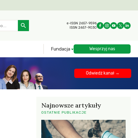
Search Button
e-ISSN 2657-9596
ISSN 2657-9030
Fundacja
Wesprzyj nas
Odwiedź kanał →
Najnowsze artykuły
OSTATNIE PUBLIKACJE