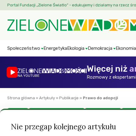
Portal Fundacji „Zielone Światło” - edukujemy i działamy na rzecz śr
Społeczeństwo
Energetyka
Ekologia
Demokracja
Ekonomia
Więcej niż
a
NA YOUTUBE
Rozmowy z ekspertami 
Strona główna
»
Artykuły
»
Publikacje
»
Prawo do adopcji
Edukacja
Neutralność światopoglądowa
Prawa mniejszości
Równo
Prawo do adopcji
Nie przegap kolejnego artykułu