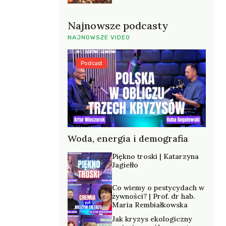
Najnowsze podcasty
NAJNOWSZE VIDEO
Podcast
Woda, energia i demografia
Piękno troski | Katarzyna
Jagiełło
Co wiemy o pestycydach w
żywności? | Prof. dr hab.
Maria Rembiałkowska
Jak kryzys ekologiczny