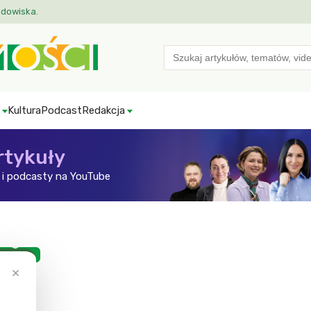
odowiska.
Search
for:
Kultura
Podcast
Redakcja
rtykuły
i podcasty na YouTube
ść
ZW
×