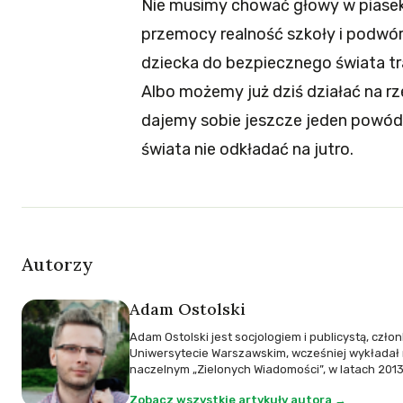
Nie musimy chować głowy w piase
przemocy realność szkoły i podwór
dziecka do bezpiecznego świata tr
Albo możemy już dziś działać na r
dajemy sobie jeszcze jeden powód,
świata nie odkładać na jutro.
Autorzy
Adam Ostolski
Adam Ostolski jest socjologiem i publicystą, czło
Uniwersytecie Warszawskim, wcześniej wykładał
naczelnym „Zielonych Wiadomości”, w latach 2013-
Zobacz wszystkie artykuły autora →