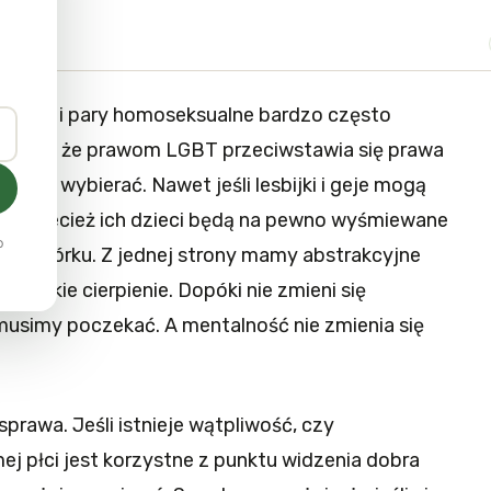
 osoby i pary homoseksualne bardzo często
na tym, że prawom LGBT przeciwstawia się prawa
Musimy wybierać. Nawet jeśli lesbijki i geje mogą
to przecież ich dzieci będą na pewno wyśmiewane
o
 podwórku. Z jednej strony mamy abstrakcyjne
e ludzkie cierpienie. Dopóki nie zmieni się
usimy poczekać. A mentalność nie zmienia się
rawa. Jeśli istnieje wątpliwość, czy
ej płci jest korzystne z punktu widzenia dobra