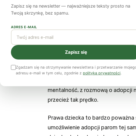
Zapisz się na newsletter — najważniejsze teksty prosto na
Adam Ostolski
5 lipca 2010
6 min czytania
Twoją skrzynkę, bez spamu.
ADRES E-MAIL
W rozmowie o adopcji dzieci przez
pojawia się argument, polegający 
dziecka. Albo – albo, powiada się. 
Zapisz się
być prywatnie dobrymi rodzicami, 
Zgadzam się na otrzymywanie newslettera i przetwarzanie mojeg
lub prześladowane w szkole czy na
adresu e-mail w tym celu, zgodnie z
polityką prywatności
.
prawa mniejszości, z drugiej – realn
mentalność, z rozmową o adopcji m
przecież tak prędko.
Prawa dziecka to bardzo poważna sp
umożliwienie adopcji parom tej sam