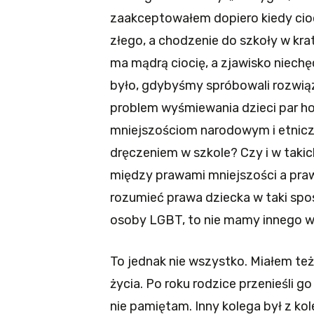
zaakceptowałem dopiero kiedy cioc
złego, a chodzenie do szkoły w kra
ma mądrą ciocię, a zjawisko niechę
było, gdybyśmy spróbowali rozwią
problem wyśmiewania dzieci par h
mniejszościom narodowym i etniczn
dręczeniem w szkole? Czy i w taki
między prawami mniejszości a praw
rozumieć prawa dziecka w taki spo
osoby LGBT, to nie mamy innego wy
To jednak nie wszystko. Miałem też w
życia. Po roku rodzice przenieśli go
nie pamiętam. Inny kolega był z kole