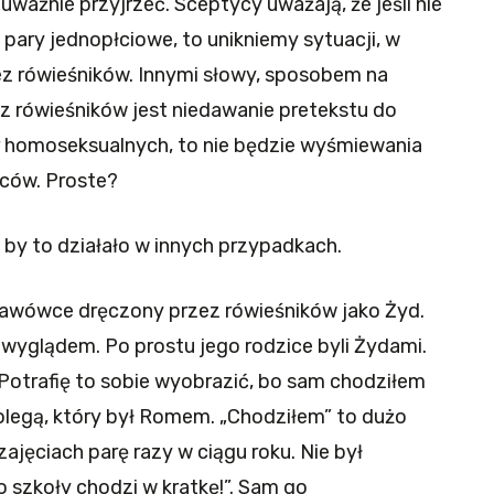
uważnie przyjrzeć. Sceptycy uważają, że jeśli nie
pary jednopłciowe, to unikniemy sytuacji, w
zez rówieśników. Innymi słowy, sposobem na
ez rówieśników jest niedawanie pretekstu do
ar homoseksualnych, to nie będzie wyśmiewania
iców. Proste?
ak by to działało w innych przypadkach.
tawówce dręczony przez rówieśników jako Żyd.
ię wyglądem. Po prostu jego rodzice byli Żydami.
 Potrafię to sobie wyobrazić, bo sam chodziłem
 kolegą, który był Romem. „Chodziłem” to dużo
zajęciach parę razy w ciągu roku. Nie był
o szkoły chodzi w kratkę!”. Sam go