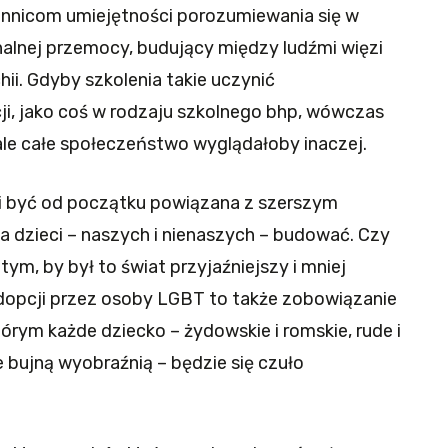
ennicom umiejętności porozumiewania się w
alnej przemocy, budujący między ludźmi więzi
chii. Gdyby szkolenia takie uczynić
, jako coś w rodzaju szkolnego bhp, wówczas
 ale całe społeczeństwo wyglądałoby inaczej.
i być od początku powiązana z szerszym
la dzieci – naszych i nienaszych – budować. Czy
ym, by był to świat przyjaźniejszy i mniej
adopcji przez osoby LGBT to także zobowiązanie
rym każde dziecko – żydowskie i romskie, rude i
 bujną wyobraźnią – będzie się czuło