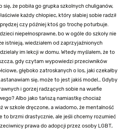
o się, że pobiła go grupka szkolnych chuliganów,
Właściwie każdy chłopiec, który słabiej sobie radził
 prędzej czy później ktoś go trochę poturbuje.
dzieci niepełnosprawne, bo w ogóle do szkoły nie
m, że istnieją, wiedziałem od zaprzyjaźnionych
dzielały im lekcji w domu. Wtedy myślałem, że to
aszcza, gdy czytam wypowiedzi przeciwników
płciowe, głęboko zatroskanych o los, jaki czekałby
 zastanawiam się, może to jest jakiś model… Gdyby
prawnych i gorzej radzących sobie na wuefie
ego? Albo jako tańszą namiastkę chociaż
już w szkole dręczone, a wiadomo, że mentalność
że to brzmi drastycznie, ale jeśli chcemy rozumieć
przeciwnicy prawa do adopcji przez osoby LGBT,