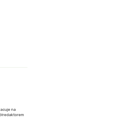
racuje na
półredaktorem