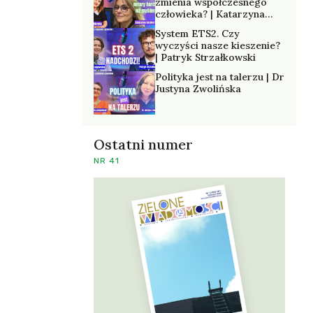
zmienia współczesnego
człowieka? | Katarzyna
Kurska-Wilk
System ETS2. Czy
wyczyści nasze kieszenie?
| Patryk Strzałkowski
Polityka jest na talerzu | Dr
Justyna Zwolińska
Ostatni numer
NR 41