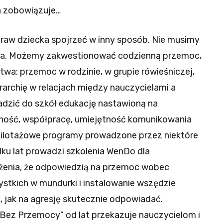
a zobowiązuje…
raw dziecka spojrzeć w inny sposób. Nie musimy
rka. Możemy zakwestionować codzienną przemoc,
stwa: przemoc w rodzinie, w grupie rówieśniczej,
archię w relacjach między nauczycielami a
dzić do szkół edukację nastawioną na
wność, współpracę, umiejętność komunikowania
 pilotażowe programy prowadzone przez niektóre
lku lat prowadzi szkolenia WenDo dla
ożenia, że odpowiedzią na przemoc wobec
ystkich w mundurki i instalowanie wszędzie
, jak na agresję skutecznie odpowiadać.
Bez Przemocy” od lat przekazuje nauczycielom i