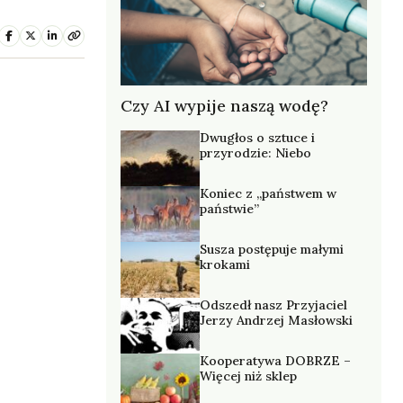
Czy AI wypije naszą wodę?
Dwugłos o sztuce i
przyrodzie: Niebo
Koniec z „państwem w
państwie”
Susza postępuje małymi
krokami
Odszedł nasz Przyjaciel
Jerzy Andrzej Masłowski
Kooperatywa DOBRZE –
Więcej niż sklep