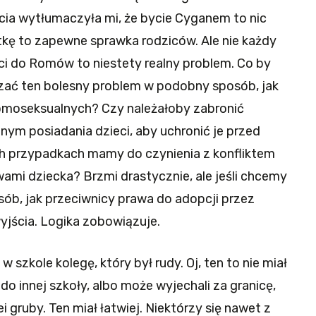
ia wytłumaczyła mi, że bycie Cyganem to nic
tkę to zapewne sprawka rodziców. Ale nie każdy
ci do Romów to niestety realny problem. Co by
zać ten bolesny problem w podobny sposób, jak
omoseksualnych? Czy należałoby zabronić
ym posiadania dzieci, aby uchronić je przed
ch przypadkach mamy do czynienia z konfliktem
ami dziecka? Brzmi drastycznie, ale jeśli chcemy
sób, jak przeciwnicy prawa do adopcji przez
jścia. Logika zobowiązuje.
 szkole kolegę, który był rudy. Oj, ten to nie miał
 do innej szkoły, albo może wyjechali za granicę,
i gruby. Ten miał łatwiej. Niektórzy się nawet z