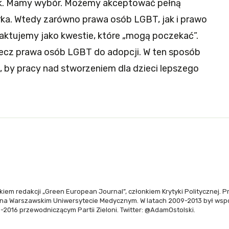
k. Mamy wybór. Możemy akceptować pełną
ka. Wtedy zarówno prawa osób LGBT, jak i prawo
aktujemy jako kwestie, które „mogą poczekać”.
zecz prawa osób LGBT do adopcji. W ten sposób
 by pracy nad stworzeniem dla dzieci lepszego
nkiem redakcji „Green European Journal”, członkiem Krytyki Politycznej. P
 na Warszawskim Uniwersytecie Medycznym. W latach 2009-2013 był ws
2016 przewodniczącym Partii Zieloni. Twitter:
@AdamOstolski
.