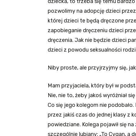
dziecka, to trzeba się temu bardzo 
pozwolimy na adopcję dzieci przez 
której dzieci te będą dręczone pr
zapobieganie dręczeniu dzieci prz
dręczenia. Jak nie będzie dzieci p
dzieci z powodu seksualności rodz
Niby proste, ale przyjrzyjmy się, j
Mam przyjaciela, który był w pods
Nie, nie to, żeby jakoś wyróżniał s
Co się jego kolegom nie podobało.
przez jakiś czas do jednej klasy z
powiedziane. Kolega pojawił się na 
szczególnie lubiany: „To Cygan, a d