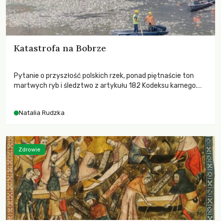
Katastrofa na Bobrze
Pytanie o przyszłość polskich rzek, ponad piętnaście ton
martwych ryb i śledztwo z artykułu 182 Kodeksu karnego.
Katastrofa na Bobrze obnażyła słabość systemu, który
pozwolił, by prace modernizacyjne uruchomiły lawinę
Natalia Rudzka
zdarzeń prowadzących do biologicznej śmierci rzeki.
Zdrowie