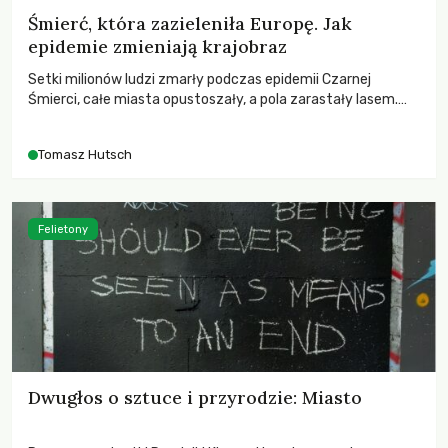
Śmierć, która zazieleniła Europę. Jak
epidemie zmieniają krajobraz
Setki milionów ludzi zmarły podczas epidemii Czarnej
Śmierci, całe miasta opustoszały, a pola zarastały lasem.
Gdy pierwsze liście nowych dębów rozwijały się na włoskich
wzgórzach, Europa dopiero podnosiła się po jednej z
Tomasz Hutsch
największych katastrof w swoich dziejach.
Felietony
Dwugłos o sztuce i przyrodzie: Miasto