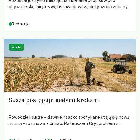
Pozostał już tylko miesiąc na zbieranie podpisów pod
obywatelską inicjatywą ustawodawczą dotyczącą zmiany
Prawa łowieckiego. Fundacja Niech Żyją! apeluje o pełną
mobilizację, ponieważ projekt zawiera historyczne i
Redakcja
niezwykle korzystne rozwiązania dla przyrody i zwierząt,
radykalnie zmieniając dotychczasowy paradygmat
funkcjonowania łowiectwa w Polsce.
Woda
Susza postępuje małymi krokami
Powodzie i susze – dawniej rzadko spotykane stają się nową
normą – rozmowa z dr hab. Mateuszem Grygorukiem z
Centrum Badań Klimatu SGGW.