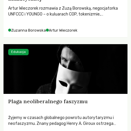
Artur Wieczorek rozmawia z Zuzą Borowską, negocjatorka
UNFCCC i YOUNGO – o kuluarach COP, tokenizmie,
różnorodności i nadziei pokładanej w ruchach klimatycznych
Zuzanna Borowska
Artur Wieczorek
Edukacja
Plaga neoliberalnego faszyzmu
Żyjemy w czasach globalnego powrotu autorytaryzmu i
neofaszyzmu. Znany pedagog Henry A. Giroux ostrzega
przed korporacyjną tyranią niszczącą społeczeństwo. Czy