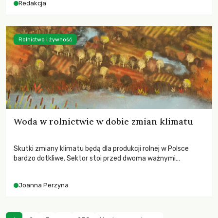
Redakcja
Rolnictwo i żywność
Woda w rolnictwie w dobie zmian klimatu
Skutki zmiany klimatu będą dla produkcji rolnej w Polsce
bardzo dotkliwe. Sektor stoi przed dwoma ważnymi
wyzwaniami – potrzebą redukcji emisji gazów cieplarnianych
oraz koniecznością prowadzenia działań adaptacyjnych do
Joanna Perzyna
zachodzących zmian klimatycznych. Wymagać to będzie
przedefiniowania podejścia do produkcji rolnej opartego
niemal wyłącznie o kryterium zysku ekonomicznego.