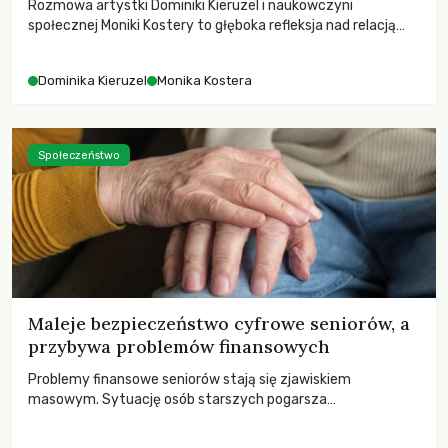
Rozmowa artystki Dominiki Kieruzel i naukowczyni
społecznej Moniki Kostery to głęboka refleksja nad relacją
sztuki, przyrody oraz człowieka w przestrzeni
współczesnego miasta.
Dominika Kieruzel
Monika Kostera
Społeczeństwo
Maleje bezpieczeństwo cyfrowe seniorów, a
przybywa problemów finansowych
Problemy finansowe seniorów stają się zjawiskiem
masowym. Sytuację osób starszych pogarsza
bezwzględność cyberprzestępców.