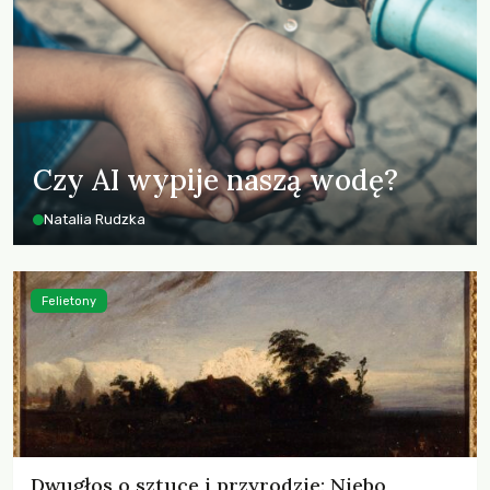
Czy AI wypije naszą wodę?
Natalia Rudzka
Felietony
Dwugłos o sztuce i przyrodzie: Niebo