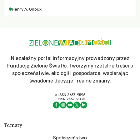
współczesne uniwersytety obronią swoją niezależność i
Henry A. Giroux
wychowają świadomych obywateli?
Niezależny portal informacyjny prowadzony przez
Fundację Zielone Światło. Tworzymy rzetelne treści o
społeczeństwie, ekologii i gospodarce, wspierając
świadome decyzje i realne zmiany.
e-ISSN 2657-9596
ISSN 2657-9030
Tematy
Społeczeństwo