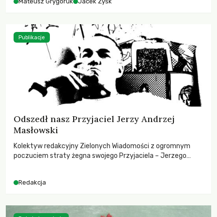
Mateusz Grygoruk
Jacek Zyśk
Publikacje
Odszedł nasz Przyjaciel Jerzy Andrzej
Masłowski
Kolektyw redakcyjny Zielonych Wiadomości z ogromnym
poczuciem straty żegna swojego Przyjaciela – Jerzego
Andrzeja Masłowskiego, kochanego Opiekuna, Mecenasa i
Mentora.
Redakcja