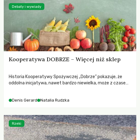
Debaty i wywiady
Kooperatywa DOBRZE – Więcej niż sklep
Historia Kooperatywy Spożywczej „Dobrze” pokazuje, że
oddolna inicjatywa, nawet bardzo niewielka, może z czasem
przerodzić się w stabilną i wpływową organizację. Dla wielu
osób to nie tylko miejsce zakupów, ale też przestrzeń
Denis Gerard
Natalia Rudzka
współpracy, edukacji i budowania alternatywnego modelu
gospodarki żywnościowej. Kooperatywa „Dobrze” to dziś
rozpoznawalna marka na mapie Warszawy: dwa sklepy,
kilkuset członków i tysiące klientów.
Rzeki