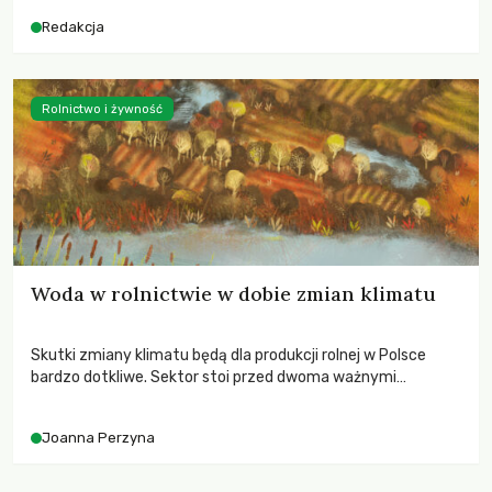
Redakcja
Rolnictwo i żywność
Woda w rolnictwie w dobie zmian klimatu
Skutki zmiany klimatu będą dla produkcji rolnej w Polsce
bardzo dotkliwe. Sektor stoi przed dwoma ważnymi
wyzwaniami – potrzebą redukcji emisji gazów cieplarnianych
oraz koniecznością prowadzenia działań adaptacyjnych do
Joanna Perzyna
zachodzących zmian klimatycznych. Wymagać to będzie
przedefiniowania podejścia do produkcji rolnej opartego
niemal wyłącznie o kryterium zysku ekonomicznego.