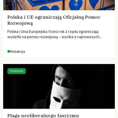
Polska i UE ograniczają Oficjalną Pomoc
Rozwojową
Polska i Unia Europejska trzeci rok z rzędu ograniczają
wydatki na pomoc rozwojową – wynika z najnowszych
danych OECD za 2025 rok. Spadki obejmują także wsparcie
dla krajów najbardziej potrzebujących, a globalnie
Redakcja
odnotowano największe tąpnięcie ODA w historii. Jakie będą
konsekwencje tych decyzji dla świata dotkniętego
kryzysami i ubóstwem?
Edukacja
Plaga neoliberalnego faszyzmu