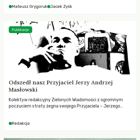
Mateusz Grygoruk
Jacek Zyśk
Publikacje
Odszedł nasz Przyjaciel Jerzy Andrzej
Masłowski
Kolektyw redakcyjny Zielonych Wiadomości z ogromnym
poczuciem straty żegna swojego Przyjaciela – Jerzego
Andrzeja Masłowskiego, kochanego Opiekuna, Mecenasa i
Mentora.
Redakcja