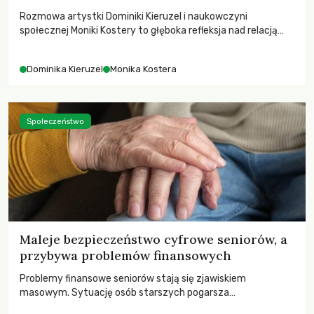
Rozmowa artystki Dominiki Kieruzel i naukowczyni
społecznej Moniki Kostery to głęboka refleksja nad relacją
sztuki, przyrody oraz człowieka w przestrzeni
współczesnego miasta.
Dominika Kieruzel
Monika Kostera
Społeczeństwo
Maleje bezpieczeństwo cyfrowe seniorów, a
przybywa problemów finansowych
Problemy finansowe seniorów stają się zjawiskiem
masowym. Sytuację osób starszych pogarsza
bezwzględność cyberprzestępców.