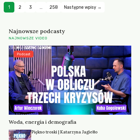
1
2
3
…
258
Następne wpisy →
Najnowsze podcasty
NAJNOWSZE VIDEO
Podcast
Woda, energia i demografia
Piękno troski | Katarzyna Jagiełło