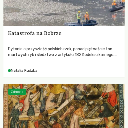
Katastrofa na Bobrze
Pytanie o przyszłość polskich rzek, ponad piętnaście ton
martwych ryb i śledztwo z artykułu 182 Kodeksu karnego.
Katastrofa na Bobrze obnażyła słabość systemu, który
pozwolił, by prace modernizacyjne uruchomiły lawinę
Natalia Rudzka
zdarzeń prowadzących do biologicznej śmierci rzeki.
Zdrowie