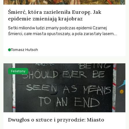
Śmierć, która zazieleniła Europę. Jak
epidemie zmieniają krajobraz
Setki milionów ludzi zmarły podczas epidemii Czarnej
Śmierci, całe miasta opustoszały, a pola zarastały lasem.
Gdy pierwsze liście nowych dębów rozwijały się na włoskich
wzgórzach, Europa dopiero podnosiła się po jednej z
Tomasz Hutsch
największych katastrof w swoich dziejach.
Felietony
Dwugłos o sztuce i przyrodzie: Miasto