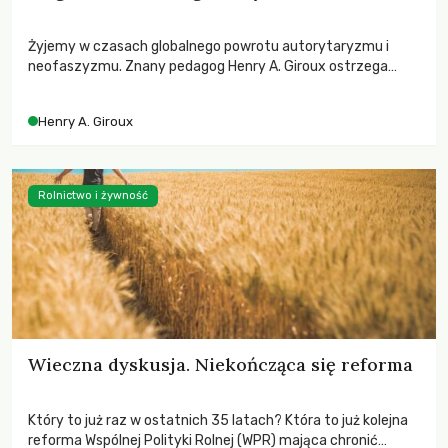
Żyjemy w czasach globalnego powrotu autorytaryzmu i
neofaszyzmu. Znany pedagog Henry A. Giroux ostrzega
przed korporacyjną tyranią niszczącą społeczeństwo. Czy
współczesne uniwersytety obronią swoją niezależność i
Henry A. Giroux
wychowają świadomych obywateli?
Rolnictwo i żywność
Wieczna dyskusja. Niekończąca się reforma
Który to już raz w ostatnich 35 latach? Która to już kolejna
reforma Wspólnej Polityki Rolnej (WPR) mająca chronić