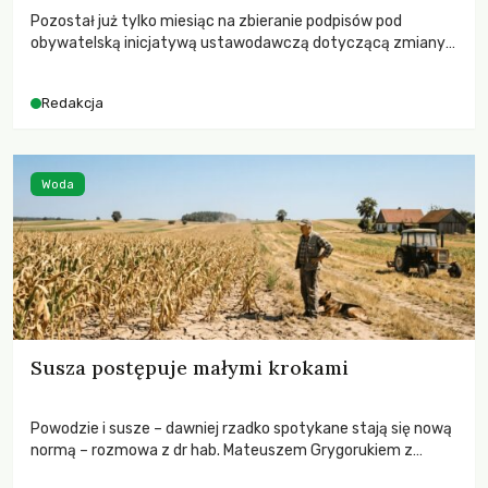
Pozostał już tylko miesiąc na zbieranie podpisów pod
obywatelską inicjatywą ustawodawczą dotyczącą zmiany
Prawa łowieckiego. Fundacja Niech Żyją! apeluje o pełną
mobilizację, ponieważ projekt zawiera historyczne i
Redakcja
niezwykle korzystne rozwiązania dla przyrody i zwierząt,
radykalnie zmieniając dotychczasowy paradygmat
funkcjonowania łowiectwa w Polsce.
Woda
Susza postępuje małymi krokami
Powodzie i susze – dawniej rzadko spotykane stają się nową
normą – rozmowa z dr hab. Mateuszem Grygorukiem z
Centrum Badań Klimatu SGGW.