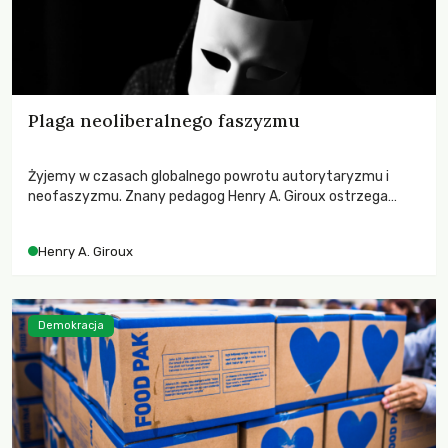
Plaga neoliberalnego faszyzmu
Żyjemy w czasach globalnego powrotu autorytaryzmu i
neofaszyzmu. Znany pedagog Henry A. Giroux ostrzega
przed korporacyjną tyranią niszczącą społeczeństwo. Czy
współczesne uniwersytety obronią swoją niezależność i
Henry A. Giroux
wychowają świadomych obywateli?
Demokracja