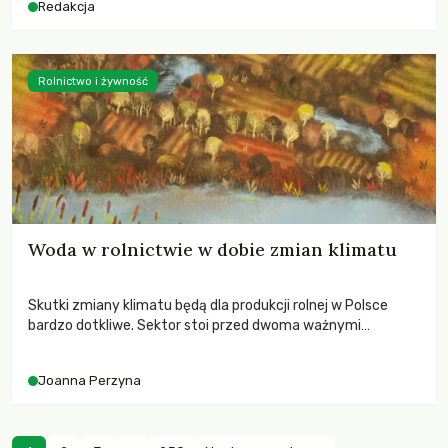
Redakcja
Rolnictwo i żywność
Woda w rolnictwie w dobie zmian klimatu
Skutki zmiany klimatu będą dla produkcji rolnej w Polsce
bardzo dotkliwe. Sektor stoi przed dwoma ważnymi
wyzwaniami – potrzebą redukcji emisji gazów cieplarnianych
oraz koniecznością prowadzenia działań adaptacyjnych do
Joanna Perzyna
zachodzących zmian klimatycznych. Wymagać to będzie
przedefiniowania podejścia do produkcji rolnej opartego
niemal wyłącznie o kryterium zysku ekonomicznego.