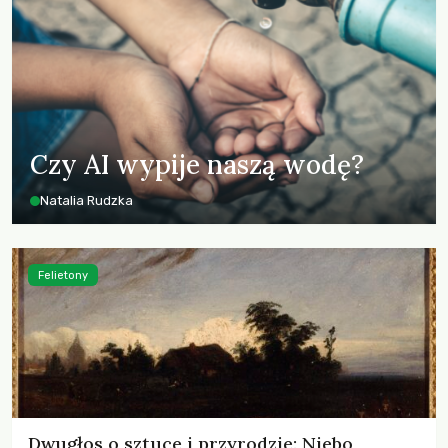
Czy AI wypije naszą wodę?
Natalia Rudzka
Felietony
Dwugłos o sztuce i przyrodzie: Niebo