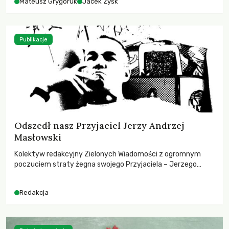
Mateusz Grygoruk
Jacek Zyśk
Publikacje
Odszedł nasz Przyjaciel Jerzy Andrzej
Masłowski
Kolektyw redakcyjny Zielonych Wiadomości z ogromnym
poczuciem straty żegna swojego Przyjaciela – Jerzego
Andrzeja Masłowskiego, kochanego Opiekuna, Mecenasa i
Mentora.
Redakcja