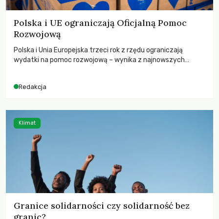
Polska i UE ograniczają Oficjalną Pomoc
Rozwojową
Polska i Unia Europejska trzeci rok z rzędu ograniczają
wydatki na pomoc rozwojową – wynika z najnowszych
danych OECD za 2025 rok. Spadki obejmują także wsparcie
dla krajów najbardziej potrzebujących, a globalnie
Redakcja
odnotowano największe tąpnięcie ODA w historii. Jakie będą
konsekwencje tych decyzji dla świata dotkniętego
kryzysami i ubóstwem?
Klimat
Granice solidarności czy solidarność bez
granic?