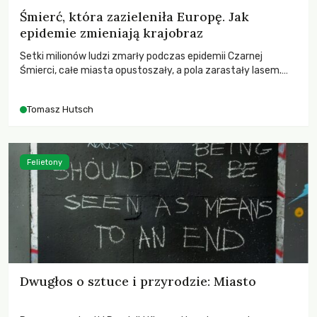
Śmierć, która zazieleniła Europę. Jak
epidemie zmieniają krajobraz
Setki milionów ludzi zmarły podczas epidemii Czarnej
Śmierci, całe miasta opustoszały, a pola zarastały lasem.
Gdy pierwsze liście nowych dębów rozwijały się na włoskich
wzgórzach, Europa dopiero podnosiła się po jednej z
Tomasz Hutsch
największych katastrof w swoich dziejach.
Felietony
Dwugłos o sztuce i przyrodzie: Miasto