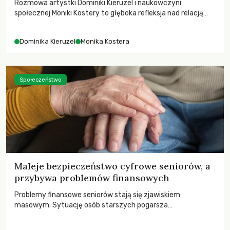
Rozmowa artystki Dominiki Kieruzel i naukowczyni
społecznej Moniki Kostery to głęboka refleksja nad relacją
sztuki, przyrody oraz człowieka w przestrzeni
współczesnego miasta.
Dominika Kieruzel
Monika Kostera
Społeczeństwo
Maleje bezpieczeństwo cyfrowe seniorów, a
przybywa problemów finansowych
Problemy finansowe seniorów stają się zjawiskiem
masowym. Sytuację osób starszych pogarsza
bezwzględność cyberprzestępców.