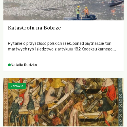
Katastrofa na Bobrze
Pytanie o przyszłość polskich rzek, ponad piętnaście ton
martwych ryb i śledztwo z artykułu 182 Kodeksu karnego.
Katastrofa na Bobrze obnażyła słabość systemu, który
pozwolił, by prace modernizacyjne uruchomiły lawinę
Natalia Rudzka
zdarzeń prowadzących do biologicznej śmierci rzeki.
Zdrowie