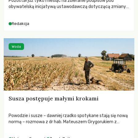
Pozostał już tylko miesiąc na zbieranie podpisów pod
obywatelską inicjatywą ustawodawczą dotyczącą zmiany
Prawa łowieckiego. Fundacja Niech Żyją! apeluje o pełną
mobilizację, ponieważ projekt zawiera historyczne i
Redakcja
niezwykle korzystne rozwiązania dla przyrody i zwierząt,
radykalnie zmieniając dotychczasowy paradygmat
funkcjonowania łowiectwa w Polsce.
Woda
Susza postępuje małymi krokami
Powodzie i susze – dawniej rzadko spotykane stają się nową
normą – rozmowa z dr hab. Mateuszem Grygorukiem z
Centrum Badań Klimatu SGGW.