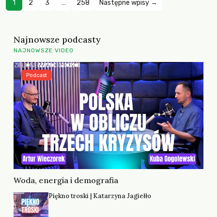
1
2
3
…
258
Następne wpisy →
Najnowsze podcasty
NAJNOWSZE VIDEO
Podcast
Woda, energia i demografia
Piękno troski | Katarzyna Jagiełło