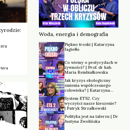
zyrodzie:
Woda, energia i demografia
Piękno troski | Katarzyna
tera
Jagiełło
os, ukazując
Co wiemy o pestycydach w
zką
żywności? | Prof. dr hab.
stera
trzeni oraz
Maria Rembiałkowska
Jak kryzys ekologiczny
zmienia współczesnego
człowieka? | Katarzyna
Kurska-Wilk
System ETS2. Czy
wyczyści nasze kieszenie?
| Patryk Strzałkowski
Polityka jest na talerzu | Dr
Justyna Zwolińska