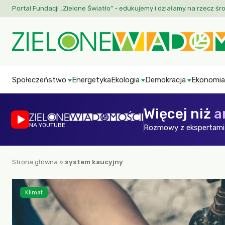
Portal Fundacji „Zielone Światło” - edukujemy i działamy na rzecz śr
Społeczeństwo
Energetyka
Ekologia
Demokracja
Ekonomia
Więcej niż
a
NA YOUTUBE
Rozmowy z ekspertami 
Strona główna
»
system kaucyjny
Klimat