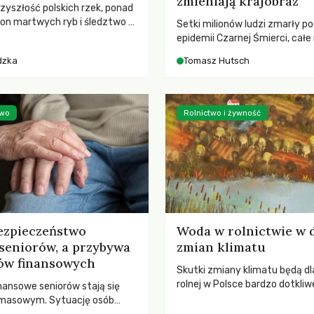
zmieniają krajobraz
rzyszłość polskich rzek, ponad
ton martwych ryb i śledztwo z
Setki milionów ludzi zmarły p
2 Kodeksu karnego. Katastrofa
epidemii Czarnej Śmierci, całe
bnażyła słabość systemu,
opustoszały, a pola zarastały
dzka
Tomasz Hutsch
lił, by prace modernizacyjne
pierwsze liście nowych dębów 
 lawinę zdarzeń prowadzących
się na włoskich wzgórzach, Eu
nej śmierci rzeki.
podnosiła się po jednej z najw
katastrof w swoich dziejach.
two
Rolnictwo i żywność
ezpieczeństwo
Woda w rolnictwie w 
seniorów, a przybywa
zmian klimatu
ów finansowych
Skutki zmiany klimatu będą dl
rolnej w Polsce bardzo dotkliw
nansowe seniorów stają się
stoi przed dwoma ważnymi w
 masowym. Sytuację osób
potrzebą redukcji emisji gazó