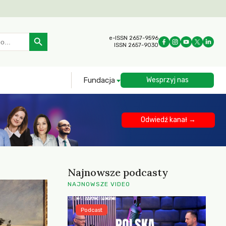
Search Button
e-ISSN 2657-9596
ISSN 2657-9030
Fundacja
Wesprzyj nas
Odwiedź kanał →
Najnowsze podcasty
NAJNOWSZE VIDEO
Podcast