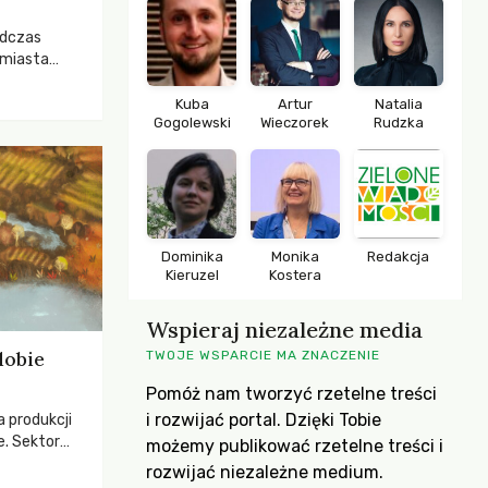
odczas
 miasta
 lasem. Gdy
rozwijały
Kuba
Artur
Natalia
Gogolewski
Wieczorek
Rudzka
ropa dopiero
iększych
Dominika
Monika
Redakcja
Kieruzel
Kostera
Wspieraj niezależne media
dobie
TWOJE WSPARCIE MA ZNACZENIE
Pomóż nam tworzyć rzetelne treści
i rozwijać portal. Dzięki Tobie
a produkcji
e. Sektor
możemy publikować rzetelne treści i
yzwaniami –
rozwijać niezależne medium.
w