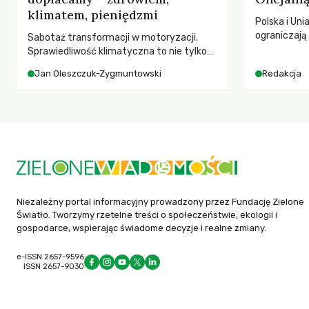
klimatem, pieniędzmi
Polska i Uni
ograniczaj
Sabotaż transformacji w motoryzacji.
– wynika z
Sprawiedliwość klimatyczna to nie tylko
2025 rok. S
kwestia tego, kto emituje, a raczej – kto
Jan Oleszczuk-Zygmuntowski
Redakcja
dla krajów n
ponosi konsekwencje globalnego
globalnie o
ocieplenia.
tąpnięcie OD
konsekwencj
dotknięteg
Niezależny portal informacyjny prowadzony przez Fundację Zielone
Światło. Tworzymy rzetelne treści o społeczeństwie, ekologii i
gospodarce, wspierając świadome decyzje i realne zmiany.
e-ISSN 2657-9596
ISSN 2657-9030