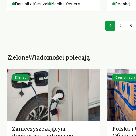
starszych 
Dominika Kieruzel
Monika Kostera
Redakcja
współczesnego miasta.
cyberprzes
1
2
3
ZieloneWiadomości polecają
Klimat
Demokracja
Zanieczyszczającym
Polska i
dopłacamy – zdrowiem,
Oficjal