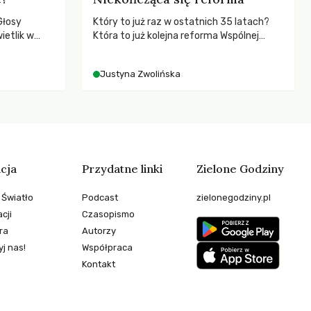
Głosy
Który to już raz w ostatnich 35 latach?
ietlik w
Która to już kolejna reforma Wspólnej
niczych w
Polityki Rolnej (WPR) mająca chronić
.
rolników i odpowiadać na potrzeby
Justyna Zwolińska
społeczne?
cja
Przydatne linki
Zielone Godziny
 Światło
Podcast
zielonegodziny.pl
cji
Czasopismo
ra
Autorzy
j nas!
Współpraca
Kontakt