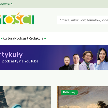
odowiska.
Search
for:
Kultura
Podcast
Redakcja
rtykuły
i podcasty na YouTube
Felietony