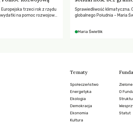
a Europejska trzeci rok z rzędu
Sprawiedliwość klimatyczna. 
ą wydatki na pomoc rozwojową
globalnego Południa – Maria Św
 najnowszych danych OECD za
rozmowach o prawach pracow
padki obejmują także wsparcie
czasach globalnych podziałów
Maria Świetlik
ajbardziej potrzebujących, a
dnotowano największe
A w historii. Jakie będą
e tych decyzji dla świata
o kryzysami i ubóstwem?
Tematy
Funda
Społeczeństwo
Zielone
Energetyka
O Funda
Ekologia
Struktu
Demokracja
Wesprzy
Ekonomia
Statut
Kultura