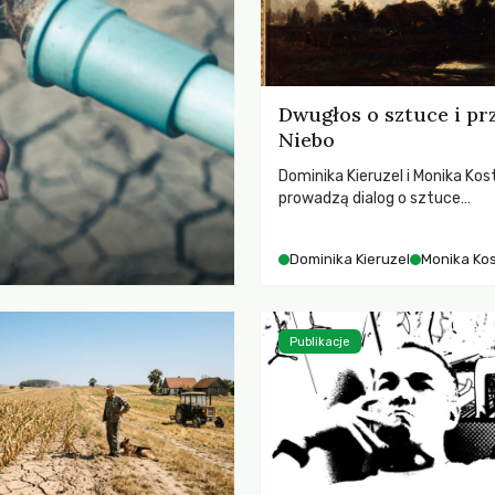
Dwugłos o sztuce i pr
Niebo
Dominika Kieruzel i Monika Kos
prowadzą dialog o sztuce
przedstawiającej niebo i kosm
jej rezonansowy wpływ na lud
Dominika Kieruzel
Monika Ko
wrażliwość, odczuwanie przes
relację z naturą.
Publikacje