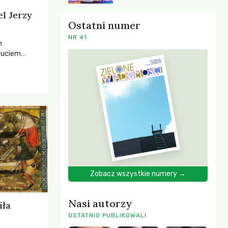
el Jerzy
Ostatni numer
NR 41
h
zuciem
ela –
o,
 i Mentora.
Zobacz wszystkie numery →
Nasi autorzy
iła
OSTATNIO PUBLIKOWALI