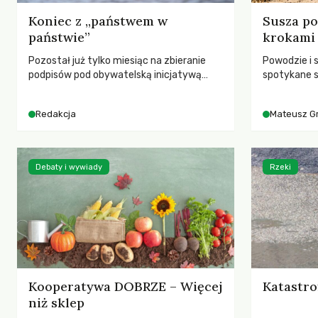
Koniec z „państwem w
Susza po
państwie”
krokami
Pozostał już tylko miesiąc na zbieranie
Powodzie i 
podpisów pod obywatelską inicjatywą
spotykane s
ustawodawczą dotyczącą zmiany Prawa
rozmowa z 
łowieckiego. Fundacja Niech Żyją! apeluje o
Grygorukie
Redakcja
Mateusz G
pełną mobilizację, ponieważ projekt
SGGW.
zawiera historyczne i niezwykle korzystne
rozwiązania dla przyrody i zwierząt,
radykalnie zmieniając dotychczasowy
Debaty i wywiady
Rzeki
paradygmat funkcjonowania łowiectwa w
Polsce.
Kooperatywa DOBRZE – Więcej
Katastro
niż sklep