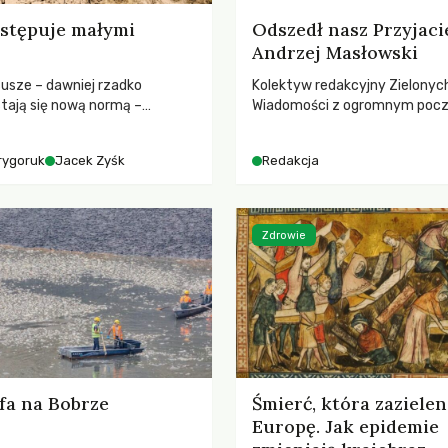
stępuje małymi
Odszedł nasz Przyjaci
Andrzej Masłowski
susze – dawniej rzadko
Kolektyw redakcyjny Zielonyc
tają się nową normą –
Wiadomości z ogromnym poc
dr hab. Mateuszem
straty żegna swojego Przyjaci
m z Centrum Badań Klimatu
Jerzego Andrzeja Masłowskieg
rygoruk
Jacek Zyśk
Redakcja
kochanego Opiekuna, Mecenasa
Zdrowie
fa na Bobrze
Śmierć, która zazielen
Europę. Jak epidemie