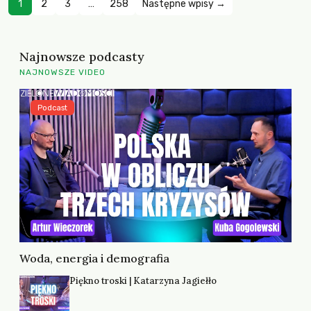
1
2
3
…
258
Następne wpisy →
Najnowsze podcasty
NAJNOWSZE VIDEO
Podcast
Woda, energia i demografia
Piękno troski | Katarzyna Jagiełło