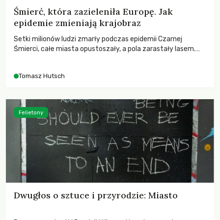
Śmierć, która zazieleniła Europę. Jak
epidemie zmieniają krajobraz
Setki milionów ludzi zmarły podczas epidemii Czarnej
Śmierci, całe miasta opustoszały, a pola zarastały lasem.
Gdy pierwsze liście nowych dębów rozwijały się na włoskich
wzgórzach, Europa dopiero podnosiła się po jednej z
Tomasz Hutsch
największych katastrof w swoich dziejach.
Felietony
Dwugłos o sztuce i przyrodzie: Miasto