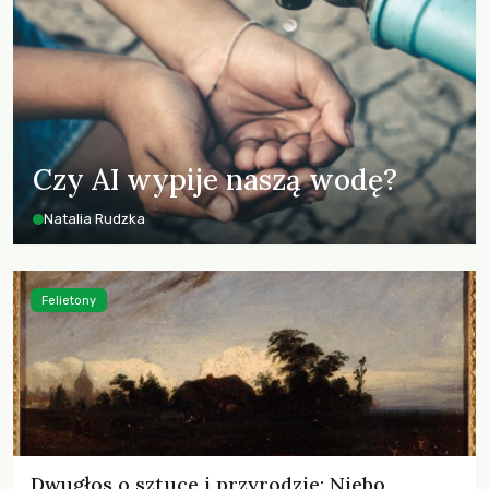
Czy AI wypije naszą wodę?
Natalia Rudzka
Felietony
Dwugłos o sztuce i przyrodzie: Niebo