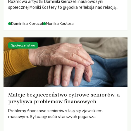
Rozmowa artystki Dominiki Kieruzel i naukowczyni
społecznej Moniki Kostery to głęboka refleksja nad relacją
sztuki, przyrody oraz człowieka w przestrzeni
współczesnego miasta.
Dominika Kieruzel
Monika Kostera
Społeczeństwo
Maleje bezpieczeństwo cyfrowe seniorów, a
przybywa problemów finansowych
Problemy finansowe seniorów stają się zjawiskiem
masowym. Sytuację osób starszych pogarsza
bezwzględność cyberprzestępców.