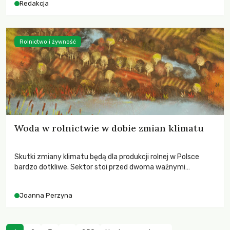
Redakcja
Rolnictwo i żywność
Woda w rolnictwie w dobie zmian klimatu
Skutki zmiany klimatu będą dla produkcji rolnej w Polsce
bardzo dotkliwe. Sektor stoi przed dwoma ważnymi
wyzwaniami – potrzebą redukcji emisji gazów cieplarnianych
oraz koniecznością prowadzenia działań adaptacyjnych do
Joanna Perzyna
zachodzących zmian klimatycznych. Wymagać to będzie
przedefiniowania podejścia do produkcji rolnej opartego
niemal wyłącznie o kryterium zysku ekonomicznego.