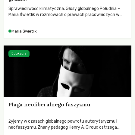
Sprawiedliwość klimatyczna. Głosy globalnego Południa –
Maria Świetlik w rozmowach o prawach pracowniczych w
czasach globalnych podziałów.
Maria Świetlik
Edukacja
Plaga neoliberalnego faszyzmu
Żyjemy w czasach globalnego powrotu autorytaryzmu i
neofaszyzmu. Znany pedagog Henry A. Giroux ostrzega
przed korporacyjną tyranią niszczącą społeczeństwo. Czy