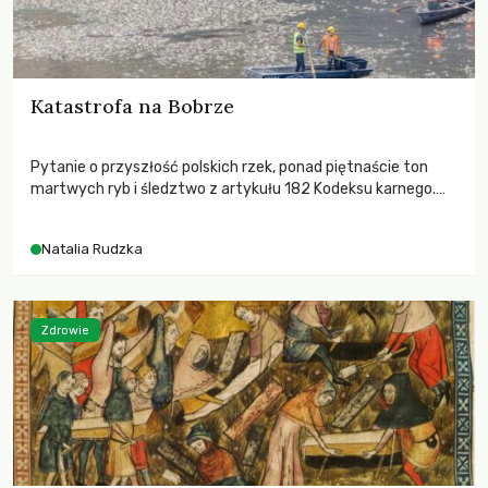
Katastrofa na Bobrze
Pytanie o przyszłość polskich rzek, ponad piętnaście ton
martwych ryb i śledztwo z artykułu 182 Kodeksu karnego.
Katastrofa na Bobrze obnażyła słabość systemu, który
pozwolił, by prace modernizacyjne uruchomiły lawinę
Natalia Rudzka
zdarzeń prowadzących do biologicznej śmierci rzeki.
Zdrowie