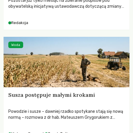
Pozostał już tylko miesiąc na zbieranie podpisów pod
obywatelską inicjatywą ustawodawczą dotyczącą zmiany
Prawa łowieckiego. Fundacja Niech Żyją! apeluje o pełną
mobilizację, ponieważ projekt zawiera historyczne i
Redakcja
niezwykle korzystne rozwiązania dla przyrody i zwierząt,
radykalnie zmieniając dotychczasowy paradygmat
funkcjonowania łowiectwa w Polsce.
Woda
Susza postępuje małymi krokami
Powodzie i susze – dawniej rzadko spotykane stają się nową
normą – rozmowa z dr hab. Mateuszem Grygorukiem z
Centrum Badań Klimatu SGGW.