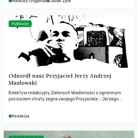
Mateusz Grygoruk
Jacek Zyśk
Publikacje
Odszedł nasz Przyjaciel Jerzy Andrzej
Masłowski
Kolektyw redakcyjny Zielonych Wiadomości z ogromnym
poczuciem straty żegna swojego Przyjaciela – Jerzego
Andrzeja Masłowskiego, kochanego Opiekuna, Mecenasa i
Mentora.
Redakcja