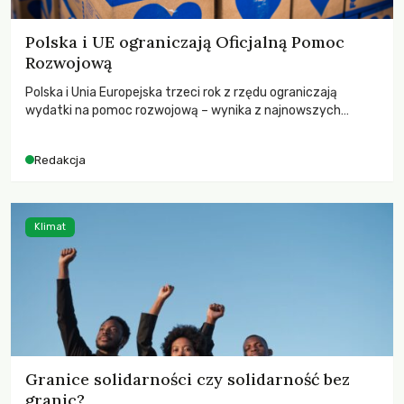
Polska i UE ograniczają Oficjalną Pomoc
Rozwojową
Polska i Unia Europejska trzeci rok z rzędu ograniczają
wydatki na pomoc rozwojową – wynika z najnowszych
danych OECD za 2025 rok. Spadki obejmują także wsparcie
dla krajów najbardziej potrzebujących, a globalnie
Redakcja
odnotowano największe tąpnięcie ODA w historii. Jakie będą
konsekwencje tych decyzji dla świata dotkniętego
kryzysami i ubóstwem?
Klimat
Granice solidarności czy solidarność bez
granic?