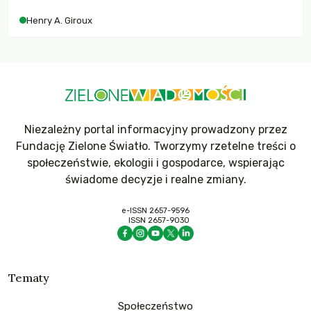
współczesne uniwersytety obronią swoją niezależność i
Henry A. Giroux
wychowają świadomych obywateli?
Niezależny portal informacyjny prowadzony przez
Fundację Zielone Światło. Tworzymy rzetelne treści o
społeczeństwie, ekologii i gospodarce, wspierając
świadome decyzje i realne zmiany.
e-ISSN 2657-9596
ISSN 2657-9030
Tematy
Społeczeństwo