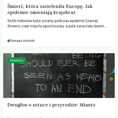
Śmierć, która zazieleniła Europę. Jak
epidemie zmieniają krajobraz
Setki milionów ludzi zmarły podczas epidemii Czarnej
Śmierci, całe miasta opustoszały, a pola zarastały lasem.
Gdy pierwsze liście nowych dębów rozwijały się na włoskich
wzgórzach, Europa dopiero podnosiła się po jednej z
Tomasz Hutsch
największych katastrof w swoich dziejach.
Felietony
Dwugłos o sztuce i przyrodzie: Miasto