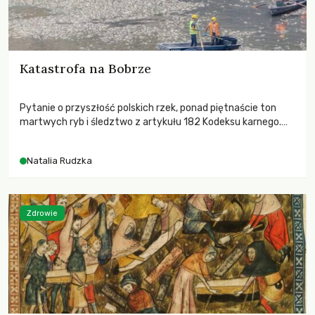
Katastrofa na Bobrze
Pytanie o przyszłość polskich rzek, ponad piętnaście ton
martwych ryb i śledztwo z artykułu 182 Kodeksu karnego.
Katastrofa na Bobrze obnażyła słabość systemu, który
pozwolił, by prace modernizacyjne uruchomiły lawinę
Natalia Rudzka
zdarzeń prowadzących do biologicznej śmierci rzeki.
Zdrowie