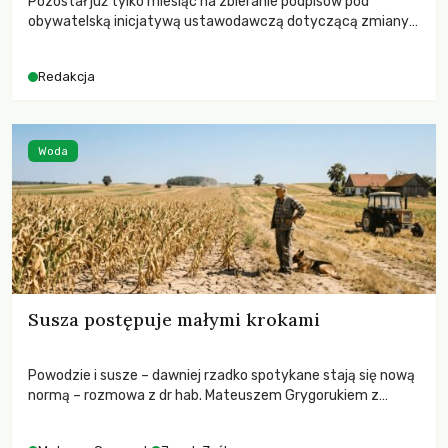
Pozostał już tylko miesiąc na zbieranie podpisów pod
obywatelską inicjatywą ustawodawczą dotyczącą zmiany
Prawa łowieckiego. Fundacja Niech Żyją! apeluje o pełną
mobilizację, ponieważ projekt zawiera historyczne i
Redakcja
niezwykle korzystne rozwiązania dla przyrody i zwierząt,
radykalnie zmieniając dotychczasowy paradygmat
funkcjonowania łowiectwa w Polsce.
Woda
Susza postępuje małymi krokami
Powodzie i susze – dawniej rzadko spotykane stają się nową
normą – rozmowa z dr hab. Mateuszem Grygorukiem z
Centrum Badań Klimatu SGGW.