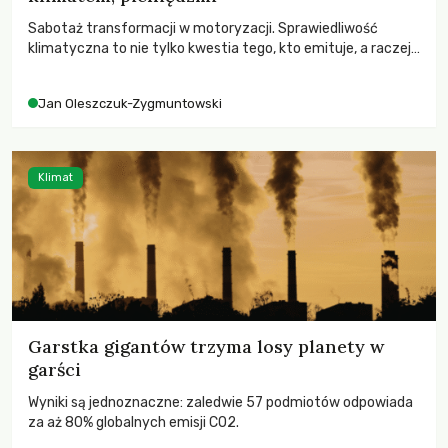
Sabotaż transformacji w motoryzacji. Sprawiedliwość
klimatyczna to nie tylko kwestia tego, kto emituje, a raczej
– kto ponosi konsekwencje globalnego ocieplenia.
Jan Oleszczuk-Zygmuntowski
Klimat
Garstka gigantów trzyma losy planety w
garści
Wyniki są jednoznaczne: zaledwie 57 podmiotów odpowiada
za aż 80% globalnych emisji CO2.