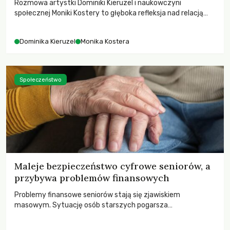
Rozmowa artystki Dominiki Kieruzel i naukowczyni
społecznej Moniki Kostery to głęboka refleksja nad relacją
sztuki, przyrody oraz człowieka w przestrzeni
współczesnego miasta.
Dominika Kieruzel
Monika Kostera
Społeczeństwo
Maleje bezpieczeństwo cyfrowe seniorów, a
przybywa problemów finansowych
Problemy finansowe seniorów stają się zjawiskiem
masowym. Sytuację osób starszych pogarsza
bezwzględność cyberprzestępców.