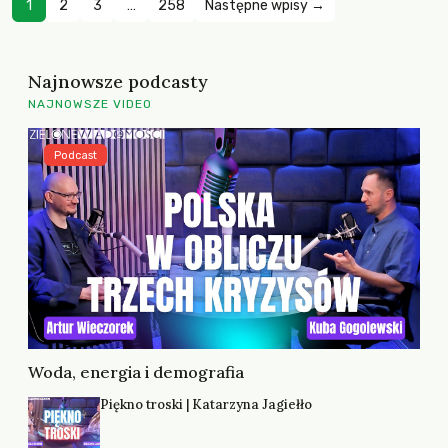
1
2
3
…
258
Następne wpisy →
Najnowsze podcasty
NAJNOWSZE VIDEO
Podcast
Woda, energia i demografia
Piękno troski | Katarzyna Jagiełło