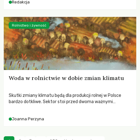
Redakcja
Rolnictwo i żywność
Woda w rolnictwie w dobie zmian klimatu
Skutki zmiany klimatu będą dla produkcji rolnej w Polsce
bardzo dotkliwe. Sektor stoi przed dwoma ważnymi
wyzwaniami – potrzebą redukcji emisji gazów cieplarnianych
oraz koniecznością prowadzenia działań adaptacyjnych do
Joanna Perzyna
zachodzących zmian klimatycznych. Wymagać to będzie
przedefiniowania podejścia do produkcji rolnej opartego
niemal wyłącznie o kryterium zysku ekonomicznego.