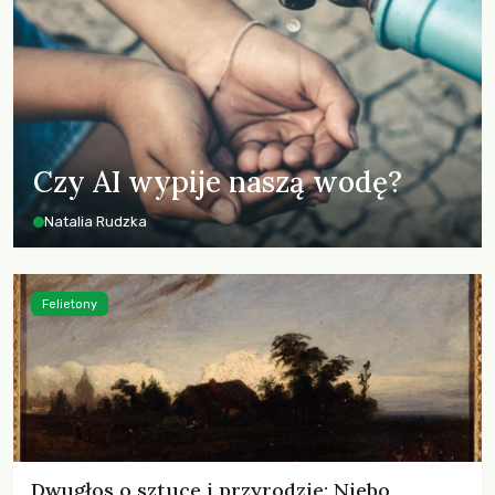
Czy AI wypije naszą wodę?
Natalia Rudzka
Felietony
Dwugłos o sztuce i przyrodzie: Niebo