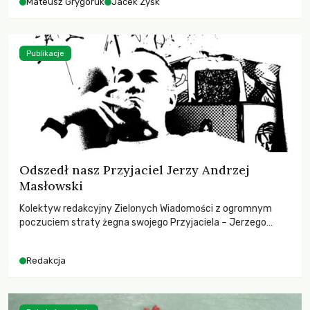
Mateusz Grygoruk
Jacek Zyśk
Publikacje
Odszedł nasz Przyjaciel Jerzy Andrzej
Masłowski
Kolektyw redakcyjny Zielonych Wiadomości z ogromnym
poczuciem straty żegna swojego Przyjaciela – Jerzego
Andrzeja Masłowskiego, kochanego Opiekuna, Mecenasa i
Mentora.
Redakcja