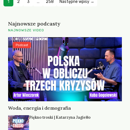
1
2
3
…
258
Następne wpisy →
Najnowsze podcasty
NAJNOWSZE VIDEO
Podcast
Woda, energia i demografia
Piękno troski | Katarzyna Jagiełło