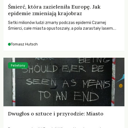
Śmierć, która zazieleniła Europę. Jak
epidemie zmieniają krajobraz
Setki milionów ludzi zmarły podczas epidemii Czarnej
Śmierci, całe miasta opustoszały, a pola zarastały lasem.
Gdy pierwsze liście nowych dębów rozwijały się na włoskich
wzgórzach, Europa dopiero podnosiła się po jednej z
Tomasz Hutsch
największych katastrof w swoich dziejach.
Felietony
Dwugłos o sztuce i przyrodzie: Miasto