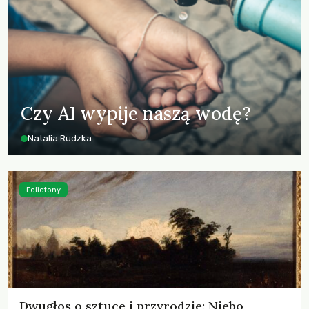
Czy AI wypije naszą wodę?
Natalia Rudzka
Felietony
Dwugłos o sztuce i przyrodzie: Niebo