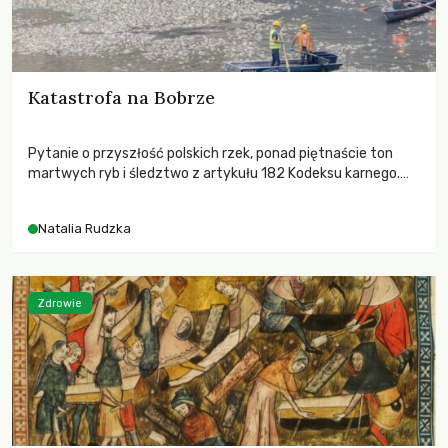
Katastrofa na Bobrze
Pytanie o przyszłość polskich rzek, ponad piętnaście ton
martwych ryb i śledztwo z artykułu 182 Kodeksu karnego.
Katastrofa na Bobrze obnażyła słabość systemu, który
pozwolił, by prace modernizacyjne uruchomiły lawinę
Natalia Rudzka
zdarzeń prowadzących do biologicznej śmierci rzeki.
Zdrowie