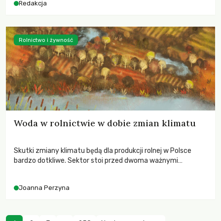
Redakcja
Rolnictwo i żywność
Woda w rolnictwie w dobie zmian klimatu
Skutki zmiany klimatu będą dla produkcji rolnej w Polsce
bardzo dotkliwe. Sektor stoi przed dwoma ważnymi
wyzwaniami – potrzebą redukcji emisji gazów cieplarnianych
oraz koniecznością prowadzenia działań adaptacyjnych do
Joanna Perzyna
zachodzących zmian klimatycznych. Wymagać to będzie
przedefiniowania podejścia do produkcji rolnej opartego
niemal wyłącznie o kryterium zysku ekonomicznego.