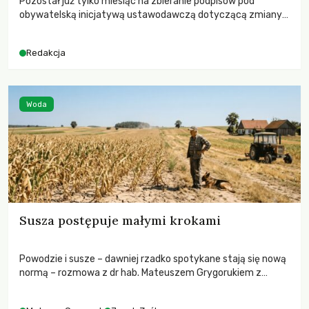
Pozostał już tylko miesiąc na zbieranie podpisów pod
obywatelską inicjatywą ustawodawczą dotyczącą zmiany
Prawa łowieckiego. Fundacja Niech Żyją! apeluje o pełną
mobilizację, ponieważ projekt zawiera historyczne i
Redakcja
niezwykle korzystne rozwiązania dla przyrody i zwierząt,
radykalnie zmieniając dotychczasowy paradygmat
funkcjonowania łowiectwa w Polsce.
Woda
Susza postępuje małymi krokami
Powodzie i susze – dawniej rzadko spotykane stają się nową
normą – rozmowa z dr hab. Mateuszem Grygorukiem z
Centrum Badań Klimatu SGGW.