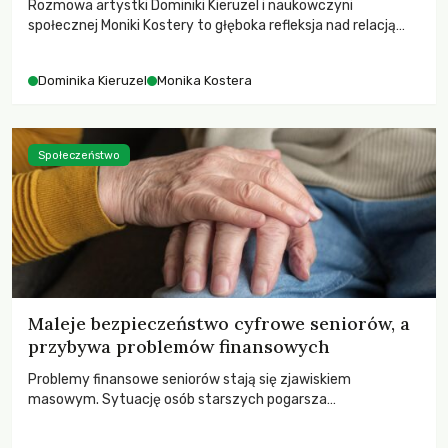
Rozmowa artystki Dominiki Kieruzel i naukowczyni
społecznej Moniki Kostery to głęboka refleksja nad relacją
sztuki, przyrody oraz człowieka w przestrzeni
współczesnego miasta.
Dominika Kieruzel
Monika Kostera
Społeczeństwo
Maleje bezpieczeństwo cyfrowe seniorów, a
przybywa problemów finansowych
Problemy finansowe seniorów stają się zjawiskiem
masowym. Sytuację osób starszych pogarsza
bezwzględność cyberprzestępców.