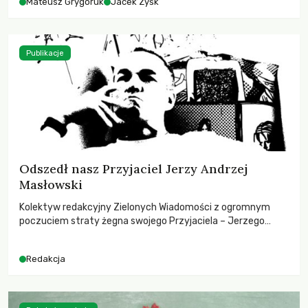
Mateusz Grygoruk
Jacek Zyśk
Publikacje
Odszedł nasz Przyjaciel Jerzy Andrzej
Masłowski
Kolektyw redakcyjny Zielonych Wiadomości z ogromnym
poczuciem straty żegna swojego Przyjaciela – Jerzego
Andrzeja Masłowskiego, kochanego Opiekuna, Mecenasa i
Mentora.
Redakcja