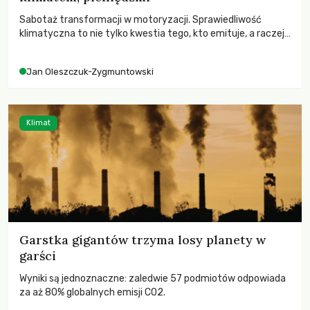
Sabotaż transformacji w motoryzacji. Sprawiedliwość
klimatyczna to nie tylko kwestia tego, kto emituje, a raczej
– kto ponosi konsekwencje globalnego ocieplenia.
Jan Oleszczuk-Zygmuntowski
Klimat
Garstka gigantów trzyma losy planety w
garści
Wyniki są jednoznaczne: zaledwie 57 podmiotów odpowiada
za aż 80% globalnych emisji CO2.