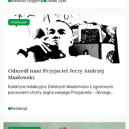
Mateusz Grygoruk
Jacek Zyśk
Publikacje
Odszedł nasz Przyjaciel Jerzy Andrzej
Masłowski
Kolektyw redakcyjny Zielonych Wiadomości z ogromnym
poczuciem straty żegna swojego Przyjaciela – Jerzego
Andrzeja Masłowskiego, kochanego Opiekuna, Mecenasa i
Mentora.
Redakcja