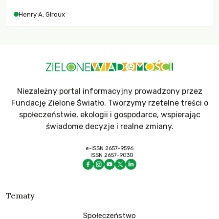
współczesne uniwersytety obronią swoją niezależność i
Henry A. Giroux
wychowają świadomych obywateli?
Niezależny portal informacyjny prowadzony przez
Fundację Zielone Światło. Tworzymy rzetelne treści o
społeczeństwie, ekologii i gospodarce, wspierając
świadome decyzje i realne zmiany.
e-ISSN 2657-9596
ISSN 2657-9030
Tematy
Społeczeństwo