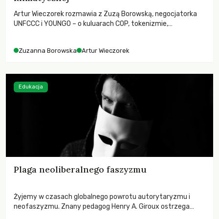
Artur Wieczorek rozmawia z Zuzą Borowską, negocjatorka
UNFCCC i YOUNGO – o kuluarach COP, tokenizmie,
różnorodności i nadziei pokładanej w ruchach klimatycznych
Zuzanna Borowska
Artur Wieczorek
Edukacja
Plaga neoliberalnego faszyzmu
Żyjemy w czasach globalnego powrotu autorytaryzmu i
neofaszyzmu. Znany pedagog Henry A. Giroux ostrzega
przed korporacyjną tyranią niszczącą społeczeństwo. Czy