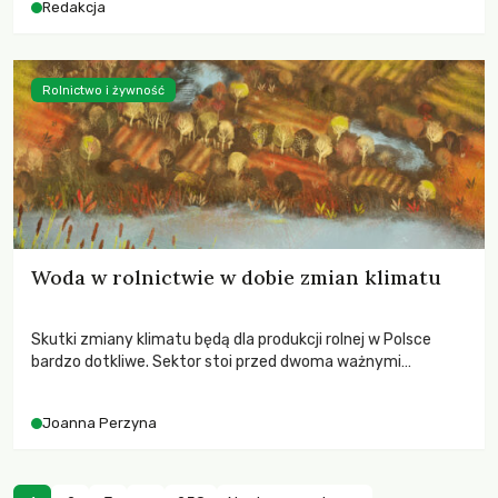
Redakcja
Rolnictwo i żywność
Woda w rolnictwie w dobie zmian klimatu
Skutki zmiany klimatu będą dla produkcji rolnej w Polsce
bardzo dotkliwe. Sektor stoi przed dwoma ważnymi
wyzwaniami – potrzebą redukcji emisji gazów cieplarnianych
oraz koniecznością prowadzenia działań adaptacyjnych do
Joanna Perzyna
zachodzących zmian klimatycznych. Wymagać to będzie
przedefiniowania podejścia do produkcji rolnej opartego
niemal wyłącznie o kryterium zysku ekonomicznego.