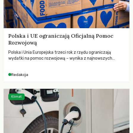
Polska i UE ograniczają Oficjalną Pomoc
Rozwojową
Polska i Unia Europejska trzeci rok z rzędu ograniczają
wydatki na pomoc rozwojową – wynika z najnowszych
danych OECD za 2025 rok. Spadki obejmują także wsparcie
dla krajów najbardziej potrzebujących, a globalnie
Redakcja
odnotowano największe tąpnięcie ODA w historii. Jakie będą
konsekwencje tych decyzji dla świata dotkniętego
kryzysami i ubóstwem?
Klimat