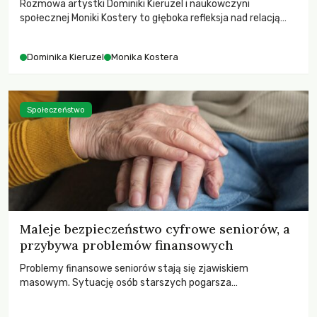
Rozmowa artystki Dominiki Kieruzel i naukowczyni
społecznej Moniki Kostery to głęboka refleksja nad relacją
sztuki, przyrody oraz człowieka w przestrzeni
współczesnego miasta.
Dominika Kieruzel
Monika Kostera
Społeczeństwo
Maleje bezpieczeństwo cyfrowe seniorów, a
przybywa problemów finansowych
Problemy finansowe seniorów stają się zjawiskiem
masowym. Sytuację osób starszych pogarsza
bezwzględność cyberprzestępców.