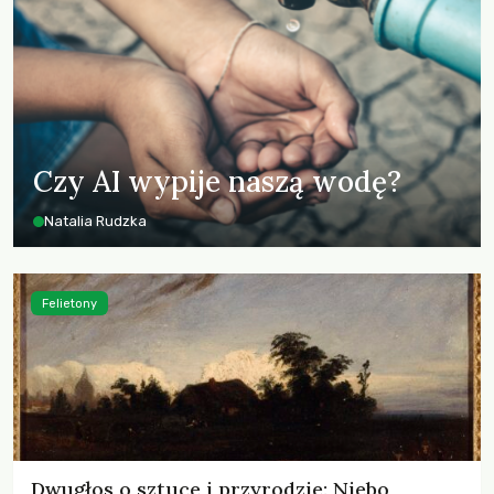
Czy AI wypije naszą wodę?
Natalia Rudzka
Felietony
Dwugłos o sztuce i przyrodzie: Niebo