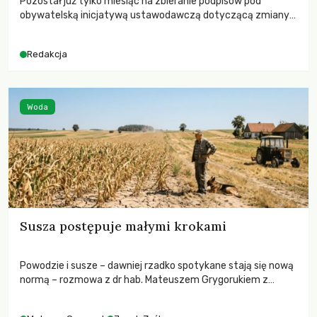
Pozostał już tylko miesiąc na zbieranie podpisów pod
obywatelską inicjatywą ustawodawczą dotyczącą zmiany
Prawa łowieckiego. Fundacja Niech Żyją! apeluje o pełną
mobilizację, ponieważ projekt zawiera historyczne i
Redakcja
niezwykle korzystne rozwiązania dla przyrody i zwierząt,
radykalnie zmieniając dotychczasowy paradygmat
funkcjonowania łowiectwa w Polsce.
Woda
Susza postępuje małymi krokami
Powodzie i susze – dawniej rzadko spotykane stają się nową
normą – rozmowa z dr hab. Mateuszem Grygorukiem z
Centrum Badań Klimatu SGGW.