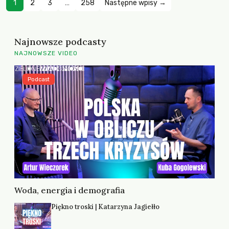
1
2
3
…
258
Następne wpisy →
Najnowsze podcasty
NAJNOWSZE VIDEO
Podcast
Woda, energia i demografia
Piękno troski | Katarzyna Jagiełło