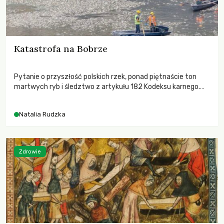
Katastrofa na Bobrze
Pytanie o przyszłość polskich rzek, ponad piętnaście ton
martwych ryb i śledztwo z artykułu 182 Kodeksu karnego.
Katastrofa na Bobrze obnażyła słabość systemu, który
pozwolił, by prace modernizacyjne uruchomiły lawinę
Natalia Rudzka
zdarzeń prowadzących do biologicznej śmierci rzeki.
Zdrowie