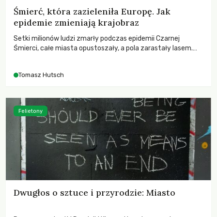
Śmierć, która zazieleniła Europę. Jak
epidemie zmieniają krajobraz
Setki milionów ludzi zmarły podczas epidemii Czarnej
Śmierci, całe miasta opustoszały, a pola zarastały lasem.
Gdy pierwsze liście nowych dębów rozwijały się na włoskich
wzgórzach, Europa dopiero podnosiła się po jednej z
Tomasz Hutsch
największych katastrof w swoich dziejach.
Felietony
Dwugłos o sztuce i przyrodzie: Miasto