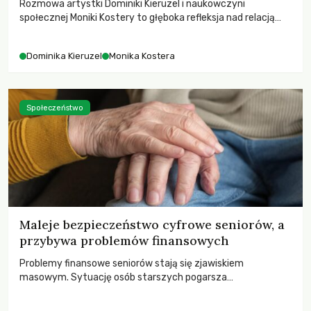
Rozmowa artystki Dominiki Kieruzel i naukowczyni
społecznej Moniki Kostery to głęboka refleksja nad relacją
sztuki, przyrody oraz człowieka w przestrzeni
współczesnego miasta.
Dominika Kieruzel
Monika Kostera
Społeczeństwo
Maleje bezpieczeństwo cyfrowe seniorów, a
przybywa problemów finansowych
Problemy finansowe seniorów stają się zjawiskiem
masowym. Sytuację osób starszych pogarsza
bezwzględność cyberprzestępców.