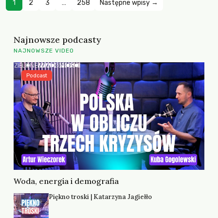
1
2
3
…
258
Następne wpisy →
Najnowsze podcasty
NAJNOWSZE VIDEO
Podcast
Woda, energia i demografia
Piękno troski | Katarzyna Jagiełło