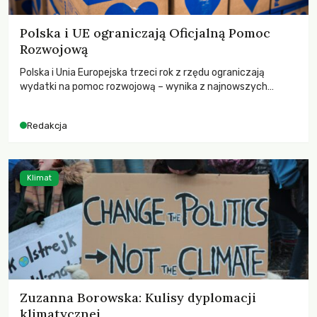
Polska i UE ograniczają Oficjalną Pomoc
Rozwojową
Polska i Unia Europejska trzeci rok z rzędu ograniczają
wydatki na pomoc rozwojową – wynika z najnowszych
danych OECD za 2025 rok. Spadki obejmują także wsparcie
dla krajów najbardziej potrzebujących, a globalnie
Redakcja
odnotowano największe tąpnięcie ODA w historii. Jakie będą
konsekwencje tych decyzji dla świata dotkniętego
kryzysami i ubóstwem?
Klimat
Zuzanna Borowska: Kulisy dyplomacji
klimatycznej