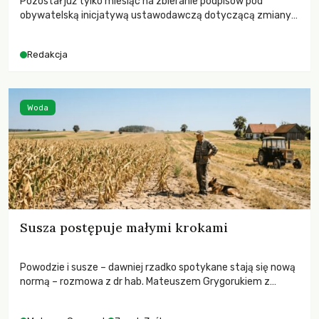
Pozostał już tylko miesiąc na zbieranie podpisów pod
obywatelską inicjatywą ustawodawczą dotyczącą zmiany
Prawa łowieckiego. Fundacja Niech Żyją! apeluje o pełną
mobilizację, ponieważ projekt zawiera historyczne i
Redakcja
niezwykle korzystne rozwiązania dla przyrody i zwierząt,
radykalnie zmieniając dotychczasowy paradygmat
funkcjonowania łowiectwa w Polsce.
Woda
Susza postępuje małymi krokami
Powodzie i susze – dawniej rzadko spotykane stają się nową
normą – rozmowa z dr hab. Mateuszem Grygorukiem z
Centrum Badań Klimatu SGGW.