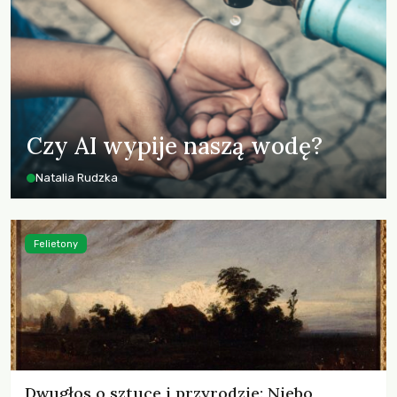
Czy AI wypije naszą wodę?
Natalia Rudzka
Felietony
Dwugłos o sztuce i przyrodzie: Niebo