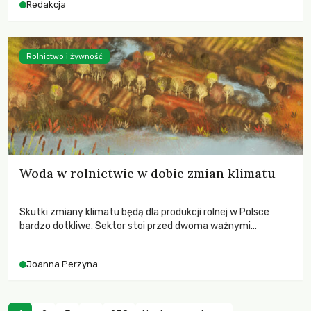
Redakcja
Rolnictwo i żywność
Woda w rolnictwie w dobie zmian klimatu
Skutki zmiany klimatu będą dla produkcji rolnej w Polsce
bardzo dotkliwe. Sektor stoi przed dwoma ważnymi
wyzwaniami – potrzebą redukcji emisji gazów cieplarnianych
oraz koniecznością prowadzenia działań adaptacyjnych do
Joanna Perzyna
zachodzących zmian klimatycznych. Wymagać to będzie
przedefiniowania podejścia do produkcji rolnej opartego
niemal wyłącznie o kryterium zysku ekonomicznego.