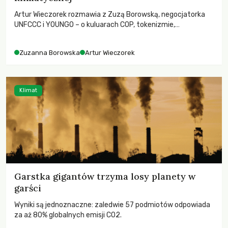
Artur Wieczorek rozmawia z Zuzą Borowską, negocjatorka
UNFCCC i YOUNGO – o kuluarach COP, tokenizmie,
różnorodności i nadziei pokładanej w ruchach klimatycznych
Zuzanna Borowska
Artur Wieczorek
Klimat
Garstka gigantów trzyma losy planety w
garści
Wyniki są jednoznaczne: zaledwie 57 podmiotów odpowiada
za aż 80% globalnych emisji CO2.