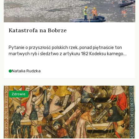
Katastrofa na Bobrze
Pytanie o przyszłość polskich rzek, ponad piętnaście ton
martwych ryb i śledztwo z artykułu 182 Kodeksu karnego.
Katastrofa na Bobrze obnażyła słabość systemu, który
pozwolił, by prace modernizacyjne uruchomiły lawinę
Natalia Rudzka
zdarzeń prowadzących do biologicznej śmierci rzeki.
Zdrowie