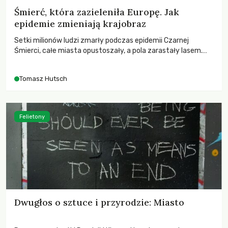
Śmierć, która zazieleniła Europę. Jak
epidemie zmieniają krajobraz
Setki milionów ludzi zmarły podczas epidemii Czarnej
Śmierci, całe miasta opustoszały, a pola zarastały lasem.
Gdy pierwsze liście nowych dębów rozwijały się na włoskich
wzgórzach, Europa dopiero podnosiła się po jednej z
Tomasz Hutsch
największych katastrof w swoich dziejach.
Felietony
Dwugłos o sztuce i przyrodzie: Miasto