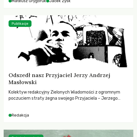
Mateusz Grygoruk
Jacek Zyśk
Publikacje
Odszedł nasz Przyjaciel Jerzy Andrzej
Masłowski
Kolektyw redakcyjny Zielonych Wiadomości z ogromnym
poczuciem straty żegna swojego Przyjaciela – Jerzego
Andrzeja Masłowskiego, kochanego Opiekuna, Mecenasa i
Mentora.
Redakcja